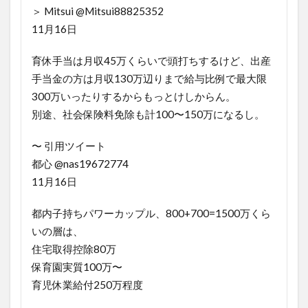
＞ Mitsui @Mitsui88825352
11月16日
育休手当は月収45万くらいで頭打ちするけど、出産
手当金の方は月収130万辺りまで給与比例で最大限
300万いったりするからもっとけしからん。
別途、社会保険料免除も計100〜150万になるし。
〜 引用ツイート
都心 @nas19672774
11月16日
都内子持ちパワーカップル、800+700=1500万くら
いの層は、
住宅取得控除80万
保育園実質100万〜
育児休業給付250万程度