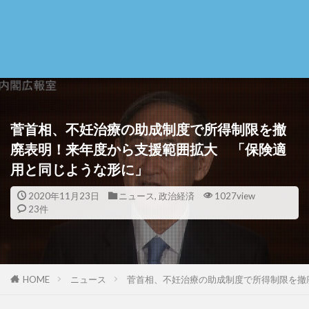
菅首相、不妊治療の助成制度で所得制限を撤
廃表明！来年度から支援範囲拡大 「保険適
用と同じような形に」
2020年11月23日
ニュース
,
政治経済
1027view
23件
HOME
ニュース
菅首相、不妊治療の助成制度で所得制限を撤