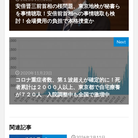
安倍晋三前首相の桜問題、東京地検が秘書ら
を事情聴取！安倍前首相への事情聴取も検
討！会場費用の負担で本格捜査か
Next
2020年11月23日
コロナ重症者数、第１波超えが確定的に！死
者累計は２０００人以上、東京都で自宅療養
が７２０人 入院調整中も全国で激増中
関連記事
2026年2月11日