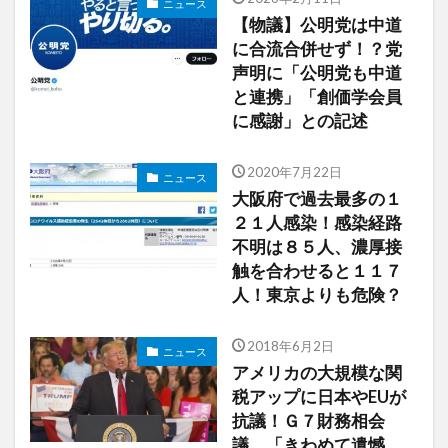
ニュース
【物議】公明党は中道
に合流合併せず！？党
声明に「公明党も中道
と連携」「創価学会員
に感謝」との記述
2020年7月22日
ニュース
大阪府で過去最多の１
２１人感染！感染経路
不明は８５人、濃厚接
触を合わせると１１７
人！東京よりも危険？
2018年6月2日
ニュース
アメリカの大規模な関
税アップに日本やEUが
抗議！Ｇ７財務相会
議 「きわめて遺憾