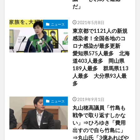
だ」
2021年5月8日
ニュース
東京都で1121人の新規
感染者！全国各地のコ
ロナ感染が最多更新
愛知県575人最多 北海
道403人最多 岡山県
189人最多 群馬県113
人最多 大分県93人最
多
2019年9月1日
ニュース
丸山穂高議員「竹島も
戦争で取り返すしかな
い」⇒ひろゆき「費用
出すので自ら竹島に」
⇒丸山氏「3億あればや