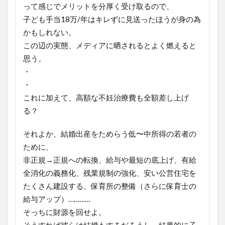
って感じでメリットを分厚く受け取るので、
子ども手当18万/年はキレずに見送ったほうが身の為
かもしれない。
この辺の実態、メディアに晒されるとよく燃えると
思う。
・
・
これに加えて、高額な不妊治療費も全額差し上げ
る？
それよか、結婚出産をためらう低〜中所得の若者の
ために、
非正規→正規への転換、給与や最短の底上げ、有給
全消化の義務化、残業規制の強化、安い公営住宅を
たくさん建設する、保育所の整備（さらに保育士の
給与アップ）…………
そっちに財源を回せよ。