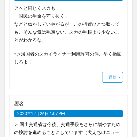
アヘと同じくスカも
「国民の生命を守り抜く」
などとぬかしていやがるが、この措置ひとつ取って
も、そんな気は毛頭ない、スカの毛根より少ないこ
とがわかるな。
👈 帰国者のスカイライナー利用許可の件、早く撤回
しろよ！
返信
匿名
2020年12月26日 1:07 PM
＞ 国土交通省は今後、交通手段をさらに増やすため
の検討を進めることにしています（犬えちけニュー