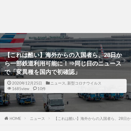
【これは酷い】海外からの入国者ら、28日か
ら一部鉄道利用可能に！⇒同じ日のニュース
で「変異種を国内で初確認」
2020年12月25日
ニュース
,
新型コロナウイルス
1685view
10件
HOME
ニュース
【これは酷い】海外からの入国者ら、28日