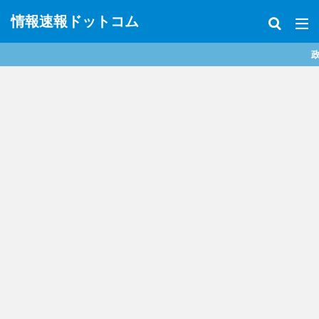
情報速報ドットコム
政治、経済、地震、放