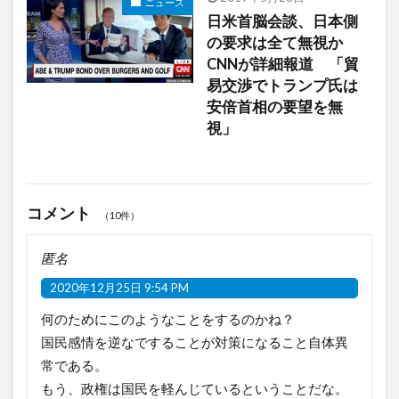
ニュース
日米首脳会談、日本側
の要求は全て無視か
CNNが詳細報道 「貿
易交渉でトランプ氏は
安倍首相の要望を無
視」
コメント
（10件）
匿名
2020年12月25日 9:54 PM
何のためにこのようなことをするのかね？
国民感情を逆なですることが対策になること自体異
常である。
もう、政権は国民を軽んじているということだな。