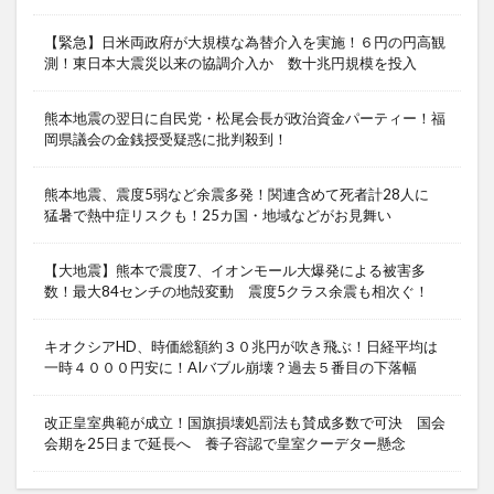
【緊急】日米両政府が大規模な為替介入を実施！６円の円高観
測！東日本大震災以来の協調介入か 数十兆円規模を投入
熊本地震の翌日に自民党・松尾会長が政治資金パーティー！福
岡県議会の金銭授受疑惑に批判殺到！
熊本地震、震度5弱など余震多発！関連含めて死者計28人に
猛暑で熱中症リスクも！25カ国・地域などがお見舞い
【大地震】熊本で震度7、イオンモール大爆発による被害多
数！最大84センチの地殻変動 震度5クラス余震も相次ぐ！
キオクシアHD、時価総額約３０兆円が吹き飛ぶ！日経平均は
一時４０００円安に！AIバブル崩壊？過去５番目の下落幅
改正皇室典範が成立！国旗損壊処罰法も賛成多数で可決 国会
会期を25日まで延長へ 養子容認で皇室クーデター懸念