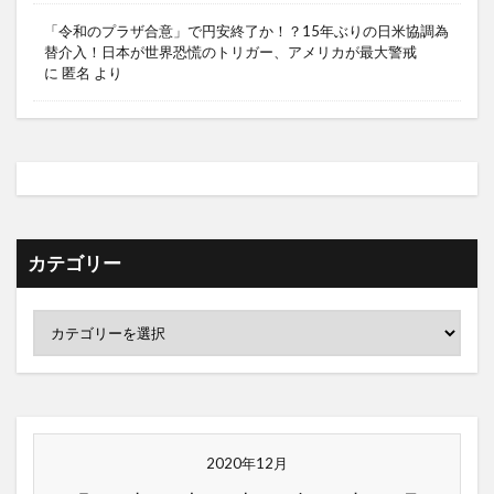
「令和のプラザ合意」で円安終了か！？15年ぶりの日米協調為
替介入！日本が世界恐慌のトリガー、アメリカが最大警戒
に
匿名
より
カテゴリー
2020年12月