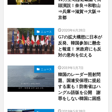
頭演説！奈良⇒和歌山
⇒兵庫⇒滋賀⇒大阪⇒
京都
2020年6月28日
ニュース
G7の拡大構想に日本が
反発、韓国参加に懸念
と報道！ 米政府にも反
対の意向を伝える
2019年1月7日
ニュース
韓国のレーダー照射問
題、国連安保理に提起
する案も！防衛省はハ
ングル語版を公開 謝
罪をしない韓国に困惑
2019年5月28日