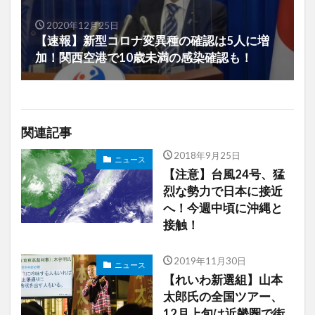
2020年12月25日
【速報】新型コロナ変異種の確認は5人に増
加！関西空港で10歳未満の感染確認も！
関連記事
2018年9月25日
ニュース
【注意】台風24号、猛
烈な勢力で日本に接近
へ！今週中頃に沖縄と
接触！
2019年11月30日
ニュース
【れいわ新選組】山本
太郎氏の全国ツアー、
12月上旬は近畿圏で街