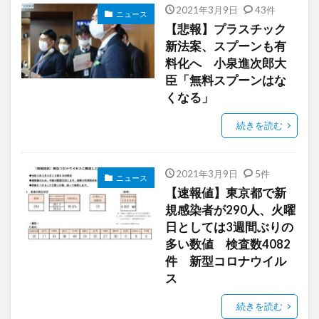
2021年3月9日
43件
ニュース
【悲報】プラスチック
新法案、スプーンも有
料化へ 小泉進次郎大
臣「無料スプーンはな
くなる」
続きを読む
2021年3月9日
5件
ニュース
【速報値】東京都で新
規感染者が290人、火曜
日としては3週間ぶりの
多い数値 検査数4082
件 新型コロナウイル
ス
続きを読む