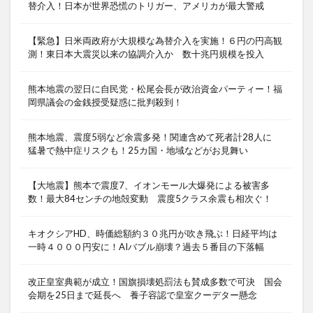
替介入！日本が世界恐慌のトリガー、アメリカが最大警戒
【緊急】日米両政府が大規模な為替介入を実施！６円の円高観
測！東日本大震災以来の協調介入か 数十兆円規模を投入
熊本地震の翌日に自民党・松尾会長が政治資金パーティー！福
岡県議会の金銭授受疑惑に批判殺到！
熊本地震、震度5弱など余震多発！関連含めて死者計28人に
猛暑で熱中症リスクも！25カ国・地域などがお見舞い
【大地震】熊本で震度7、イオンモール大爆発による被害多
数！最大84センチの地殻変動 震度5クラス余震も相次ぐ！
キオクシアHD、時価総額約３０兆円が吹き飛ぶ！日経平均は
一時４０００円安に！AIバブル崩壊？過去５番目の下落幅
改正皇室典範が成立！国旗損壊処罰法も賛成多数で可決 国会
会期を25日まで延長へ 養子容認で皇室クーデター懸念