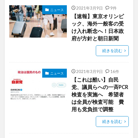
2021年3月9日
9件
ニュース
【速報】東京オリンピ
ック、海外一般客の受
け入れ断念へ！日本政
府が方針と朝日新聞
続きを読む
2021年3月9日
16件
ニュース
【これは酷い】自民
党、議員らへの一斉PCR
検査を実施へ 希望者
は全員が検査可能 費
用も党負担で調整
続きを読む