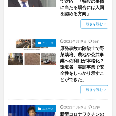
で対応 「特段の事情
に当たる場合には入国
を認める方向」
続きを読む
2021年3月9日
56件
ニュース
原発事故の除染土で野
菜栽培、農地や公共事
業への利用が本格化？
環境省「実証事業で安
全性をしっかり示すこ
とができた」
続きを読む
2021年3月9日
19件
ニュース
新型コロナワクチンの