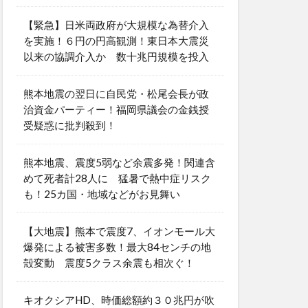
【緊急】日米両政府が大規模な為替介入
を実施！６円の円高観測！東日本大震災
以来の協調介入か 数十兆円規模を投入
熊本地震の翌日に自民党・松尾会長が政
治資金パーティー！福岡県議会の金銭授
受疑惑に批判殺到！
熊本地震、震度5弱など余震多発！関連含
めて死者計28人に 猛暑で熱中症リスク
も！25カ国・地域などがお見舞い
【大地震】熊本で震度7、イオンモール大
爆発による被害多数！最大84センチの地
殻変動 震度5クラス余震も相次ぐ！
キオクシアHD、時価総額約３０兆円が吹