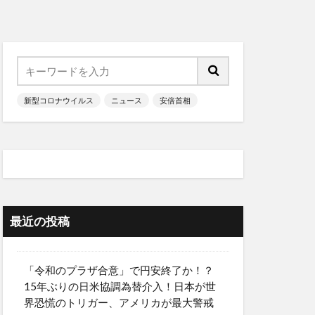
新型コロナウイルス
ニュース
安倍首相
最近の投稿
「令和のプラザ合意」で円安終了か！？
15年ぶりの日米協調為替介入！日本が世
界恐慌のトリガー、アメリカが最大警戒