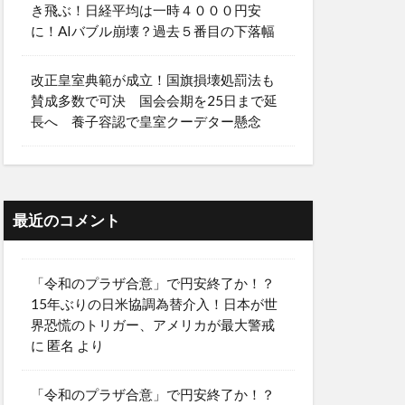
き飛ぶ！日経平均は一時４０００円安
に！AIバブル崩壊？過去５番目の下落幅
改正皇室典範が成立！国旗損壊処罰法も
賛成多数で可決 国会会期を25日まで延
長へ 養子容認で皇室クーデター懸念
最近のコメント
「令和のプラザ合意」で円安終了か！？
15年ぶりの日米協調為替介入！日本が世
界恐慌のトリガー、アメリカが最大警戒
に
匿名
より
「令和のプラザ合意」で円安終了か！？