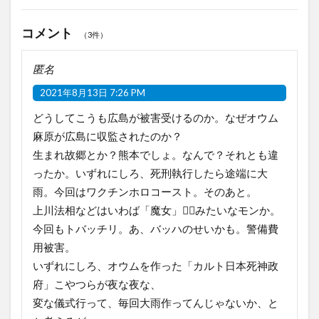
コメント
（3件）
匿名
2021年8月13日 7:26 PM
どうしてこうも広島が被害受けるのか。なぜオウム
麻原が広島に収監されたのか？
生まれ故郷とか？熊本でしょ。なんで？それとも違
ったか。いずれにしろ、死刑執行したら途端に大
雨。今回はワクチンホロコースト。そのあと。
上川法相などはいわば「魔女」🧙‍♀️みたいなモンか。
今回もトバッチリ。あ、バッハのせいかも。警備費
用被害。
いずれにしろ、オウムを作った「カルト日本死神政
府」こやつらが夜な夜な、
変な儀式行って、毎回大雨作ってんじゃないか、と