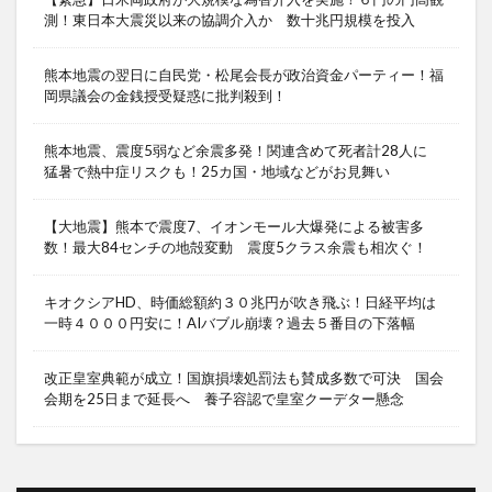
測！東日本大震災以来の協調介入か 数十兆円規模を投入
熊本地震の翌日に自民党・松尾会長が政治資金パーティー！福
岡県議会の金銭授受疑惑に批判殺到！
熊本地震、震度5弱など余震多発！関連含めて死者計28人に
猛暑で熱中症リスクも！25カ国・地域などがお見舞い
【大地震】熊本で震度7、イオンモール大爆発による被害多
数！最大84センチの地殻変動 震度5クラス余震も相次ぐ！
キオクシアHD、時価総額約３０兆円が吹き飛ぶ！日経平均は
一時４０００円安に！AIバブル崩壊？過去５番目の下落幅
改正皇室典範が成立！国旗損壊処罰法も賛成多数で可決 国会
会期を25日まで延長へ 養子容認で皇室クーデター懸念