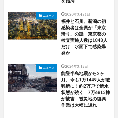
を指摘
2020年3月21日
ニュース
福井と石川、新潟の初
感染者は全員が「東京
帰り」の謎 東京都の
検査実施人数は1848人
だけ 水面下で感染爆
発か
2024年3月2日
ニュース
能登半島地震から2ヶ
月、今も1万1449人が避
難所に！約2万戸で断水
状態が続く 7万6813棟
が被害 被災地の復興
作業は大幅に遅れ