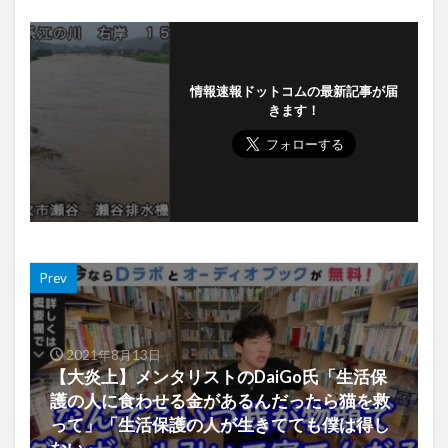
情報速報ドットコムの最新記事が届
きます！
Prev
2021年8月13日
【大炎上】メンタリストのDaiGo氏「生活保
護の人に食わせる金があるんだったら猫を救
って」「生活保護の人が生きてても僕は得し