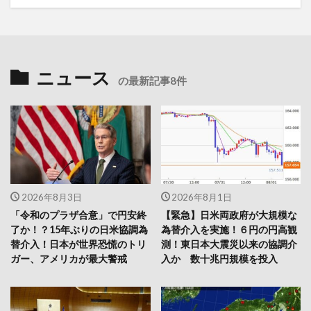
ニュース
の最新記事8件
2026年8月3日
2026年8月1日
「令和のプラザ合意」で円安終
【緊急】日米両政府が大規模な
了か！？15年ぶりの日米協調為
為替介入を実施！６円の円高観
替介入！日本が世界恐慌のトリ
測！東日本大震災以来の協調介
ガー、アメリカが最大警戒
入か 数十兆円規模を投入