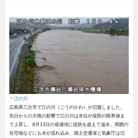
＊江の川
広島県三次市で江の川（ごうのかわ）が氾濫しました。
先日からの大雨の影響で江の川は水位が堤防の限界値ま
で上昇し、8月13日の昼過頃に堤防を超えて溢水。周囲の
住宅地などにも水が流れ込み、国土交通省と気象庁は氾