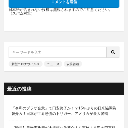
日本語が含まれない投稿は無視されますのでご注意ください。
（スパム対策）
新型コロナウイルス
ニュース
安倍首相
最近の投稿
「令和のプラザ合意」で円安終了か！？15年ぶりの日米協調為
替介入！日本が世界恐慌のトリガー、アメリカが最大警戒
【緊急】日米両政府が大規模な為替介入を実施！６円の円高観