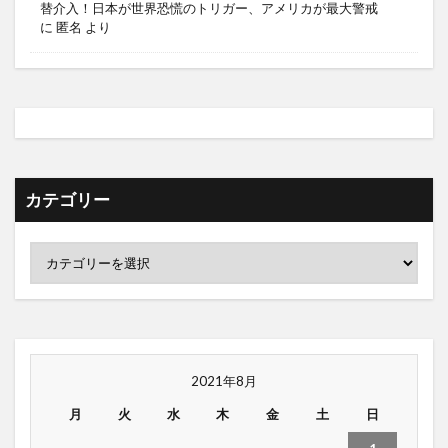
替介入！日本が世界恐慌のトリガー、アメリカが最大警戒
に
匿名
より
カテゴリー
2021年8月
月
火
水
木
金
土
日