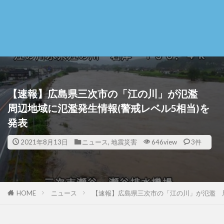
【速報】広島県三次市の「江の川」が氾濫
周辺地域に氾濫発生情報(警戒レベル5相当)を
発表
2021年8月13日
ニュース
,
地震災害
646view
3件
HOME
ニュース
【速報】広島県三次市の「江の川」が氾濫 周