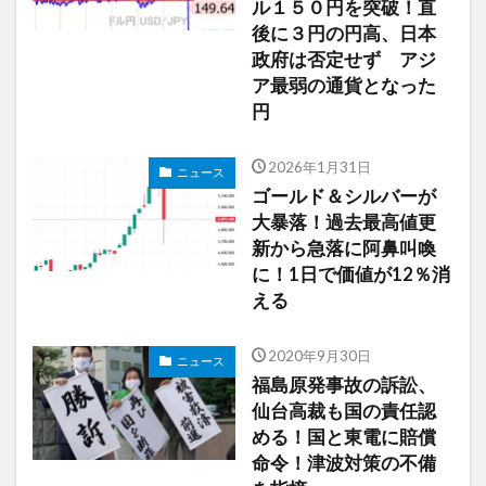
ル１５０円を突破！直
後に３円の円高、日本
政府は否定せず アジ
ア最弱の通貨となった
円
2026年1月31日
ニュース
ゴールド＆シルバーが
大暴落！過去最高値更
新から急落に阿鼻叫喚
に！1日で価値が12％消
える
2020年9月30日
ニュース
福島原発事故の訴訟、
仙台高裁も国の責任認
める！国と東電に賠償
命令！津波対策の不備