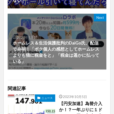
ない」
Next
2021年8月13日
ホームレス＆生活保護批判のDaiGo氏、配信
で弁明！「ボク個人の感想としてホームレス
よりも猫に税金をと」「税金は遥かに払って
いる」
関連記事
2023年10月5日
ニュース
【円安加速】為替介入
か！？一年ぶりに１ド