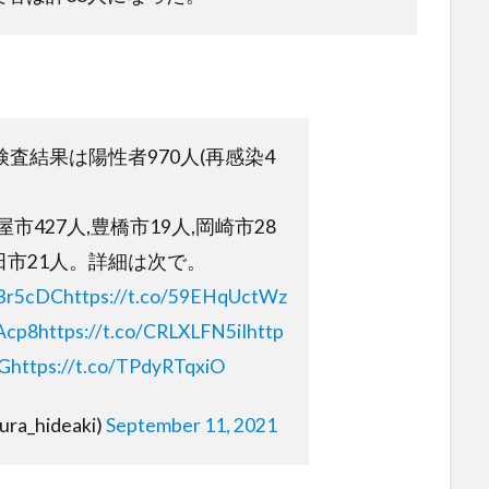
検査結果は陽性者970人(再感染4
屋市427人,豊橋市19人,岡崎市28
豊田市21人。詳細は次で。
eBr5cDC
https://t.co/59EHqUctWz
tAcp8
https://t.co/CRLXLFN5iI
http
BG
https://t.co/TPdyRTqxiO
a_hideaki)
September 11, 2021