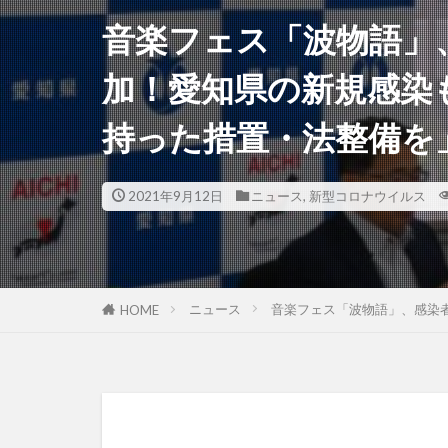
音楽フェス「波物語」
加！愛知県の新規感染も
持った措置・法整備を
2021年9月12日
ニュース
,
新型コロナウイルス
ニュース
音楽フェス「波物語」、感染者
HOME