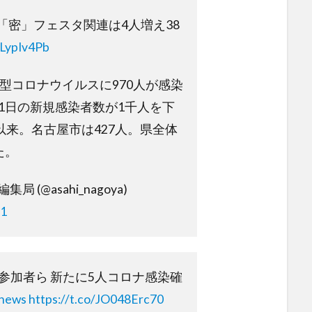
 「密」フェスタ関連は4人増え38
ILypIv4Pb
新型コロナウイルスに970人が感染
1日の新規感染者数が1千人を下
以来。名古屋市は427人。県全体
た。
 (@asahi_nagoya)
21
参加者ら 新たに5人コロナ感染確
news
https://t.co/JO048Erc70