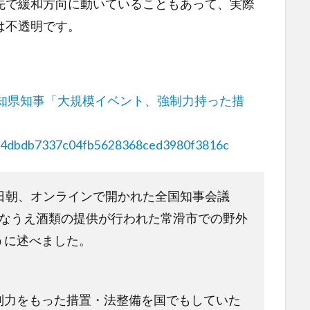
先で緩和方向に動いていることもあって、実際
は不透明です。
…愛知県知事「大規模イベント、強制力持った措
6fe84dbdb7337c04fb5628368ced3980f3816c
日朝、オンラインで開かれた全国知事会議
分なうえ酒類の提供が行われた常滑市での野外
うに述べました。
制力をもった措置・法整備を国でもしていた