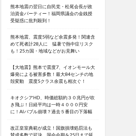
熊本地震の翌日に自民党・松尾会長が政
治資金パーティー！福岡県議会の金銭授
受疑惑に批判殺到！
熊本地震、震度5弱など余震多発！関連含
めて死者計28人に 猛暑で熱中症リスク
も！25カ国・地域などがお見舞い
【大地震】熊本で震度7、イオンモール大
爆発による被害多数！最大84センチの地
殻変動 震度5クラス余震も相次ぐ！
キオクシアHD、時価総額約３０兆円が吹
き飛ぶ！日経平均は一時４０００円安
に！AIバブル崩壊？過去５番目の下落幅
改正皇室典範が成立！国旗損壊処罰法も
賛成多数で可決 国会会期を25日まで延