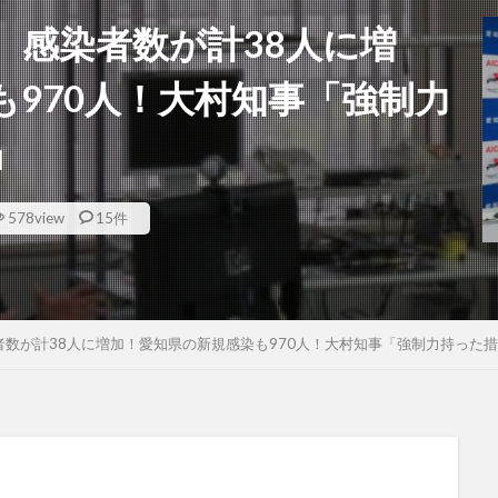
、感染者数が計38人に増
970人！大村知事「強制力
」
578view
15件
数が計38人に増加！愛知県の新規感染も970人！大村知事「強制力持った