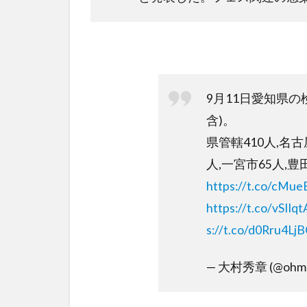
9月11日愛知県の
含)。
県管轄410人,名古
人,一宮市65人,
https://t.co/cMu
https://t.co/vSIIq
s://t.co/d0Rru4Lj
— 大村秀章 (@ohmur