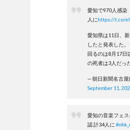
愛知で970人感染
人に
https://t.co/e
愛知県は11日、
したと発表した。
回るのは8月17日
の死者は3人だっ
— 朝日新聞名古屋編集局
September 11, 20
愛知の音楽フェス
認 計34人に
#nhk_