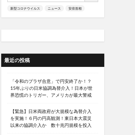
新型コロナウイルス
ニュース
安倍首相
最近の投稿
「令和のプラザ合意」で円安終了か！？
15年ぶりの日米協調為替介入！日本が世
界恐慌のトリガー、アメリカが最大警戒
【緊急】日米両政府が大規模な為替介入
を実施！６円の円高観測！東日本大震災
以来の協調介入か 数十兆円規模を投入