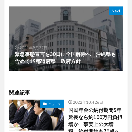
Next
2021年9月27日
緊急事態宣言を30日に全国解除へ 沖縄県も
含めて19都道府県 政府方針
関連記事
2022年10月26日
ニュース
国民年金の納付期間5年
延長なら約100万円負担
増か 事実上の大増
税、給付開始も70歳へ