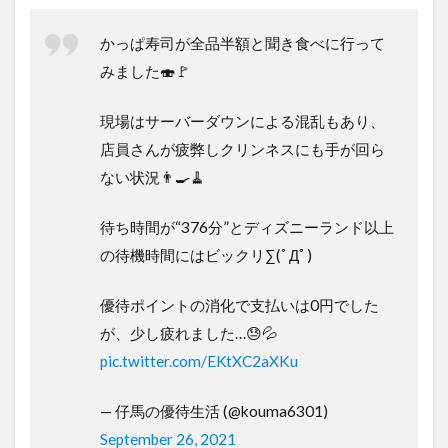
かっぱ寿司が全品半額と聞き食べに行って
みました🍣🚩
現場はサーバーダウンによる混乱もあり、
店員さんが疲弊しクリンネスにも手が回ら
ない状況👨‍🍳🧹
待ち時間が“376分”とディズニーランド以上
の待機時間にはビックリ∑(ﾟДﾟ)
優待ポイントの消化で支払いは0円でした
が、少し疲れました…😓💦
pic.twitter.com/EKtXC2aXKu
— 仔馬の優待生活 (@kouma6301)
September 26, 2021