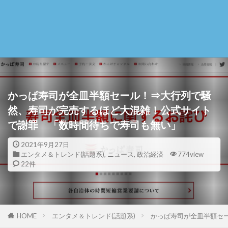
かっぱ寿司が全皿半額セール！⇒大行列で騒
然、寿司が完売するほど大混雑！公式サイト
で謝罪 「数時間待ちで寿司も無い」
2021年9月27日
エンタメ＆トレンド(話題系)
,
ニュース
,
政治経済
774view
22件
HOME
エンタメ＆トレンド(話題系)
かっぱ寿司が全皿半額セ