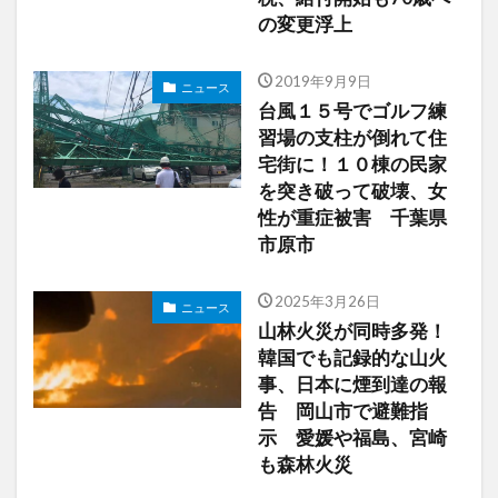
の変更浮上
2019年9月9日
ニュース
台風１５号でゴルフ練
習場の支柱が倒れて住
宅街に！１０棟の民家
を突き破って破壊、女
性が重症被害 千葉県
市原市
2025年3月26日
ニュース
山林火災が同時多発！
韓国でも記録的な山火
事、日本に煙到達の報
告 岡山市で避難指
示 愛媛や福島、宮崎
も森林火災