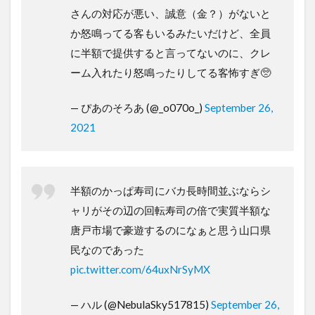
さんの対応が悪い、誠意（金？）がないと
か怒鳴ってる客もいるみたいだけど、全員
に半額で提供すると言ってないのに、クレ
ーム入れたり怒鳴ったりしてる客怖すぎ🥺
— ぴあのそろあ (@_o070o_)
September 26,
2021
半額のかっぱ寿司にバカ長時間並ぶならシ
ャリがその辺の回転寿司の倍で実質半額な
唐戸市場で豪遊するのになぁと思う山口県
民なのであった
pic.twitter.com/64uxNrSyMX
— ハル (@NebulaSky517815)
September 26,