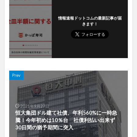
情報速報ドットコムの最新記事が届
きます！
Prev
2021年9月27日
恒大集団ドル建て社債、年利560%に一時急
騰！今年初めは10％台 社債利払い出来ず
30日間の猶予期間に突入