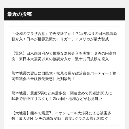
最近の投稿
「令和のプラザ合意」で円安終了か！？15年ぶりの日米協調為
替介入！日本が世界恐慌のトリガー、アメリカが最大警戒
【緊急】日米両政府が大規模な為替介入を実施！６円の円高観
測！東日本大震災以来の協調介入か 数十兆円規模を投入
熊本地震の翌日に自民党・松尾会長が政治資金パーティー！福
岡県議会の金銭授受疑惑に批判殺到！
熊本地震、震度5弱など余震多発！関連含めて死者計28人に
猛暑で熱中症リスクも！25カ国・地域などがお見舞い
【大地震】熊本で震度7、イオンモール大爆発による被害多
数！最大84センチの地殻変動 震度5クラス余震も相次ぐ！