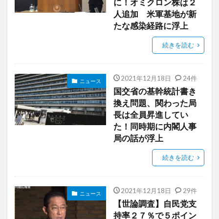
に！オミクロン株は２
人追加 米軍基地が新
たな感染経路に浮上
続きを読む
2021年12月18日
24件
ニュース
国交省の基幹統計書き
換え問題、関わった局
長は全員昇進してい
た！同時期に内閣人事
局の話が浮上
続きを読む
2021年12月18日
29件
ニュース
【世論調査】自民党支
持率２７％で５ポイン