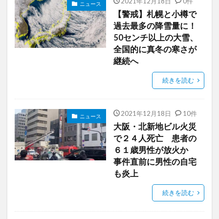
2021年12月18日
0件
ニュース
【警戒】札幌と小樽で
過去最多の降雪量に！
50センチ以上の大雪、
全国的に真冬の寒さが
継続へ
続きを読む
2021年12月18日
10件
ニュース
大阪・北新地ビル火災
で２４人死亡 患者の
６１歳男性が放火か
事件直前に男性の自宅
も炎上
続きを読む