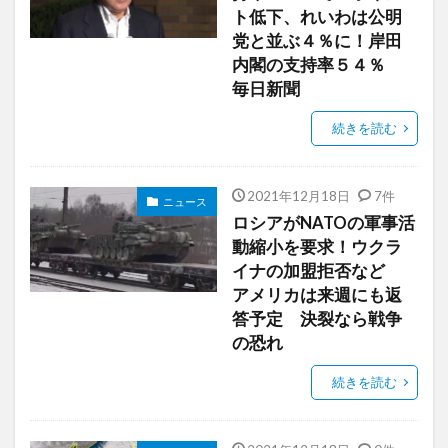
ト低下、れいわは公明
党と並ぶ４％に！岸田
内閣の支持率５４％
毎日新聞
続きを読む
2021年12月18日
7件
ニュース
ロシアがNATOの軍事活
動縮小を要求！ウクラ
イナの加盟拒否など
アメリカは来週にも返
答予定 決裂なら戦争
の恐れ
続きを読む