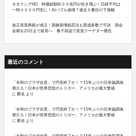
キオクシアHD、時価総額約３０兆円が吹き飛ぶ！日経平均は
一時４０００円安に！AIバブル崩壊？過去５番目の下落幅
改正皇室典範が成立！国旗損壊処罰法も賛成多数で可決 国会
会期を25日まで延長へ 養子容認で皇室クーデター懸念
最近のコメント
「令和のプラザ合意」で円安終了か！？15年ぶりの日米協調為
替介入！日本が世界恐慌のトリガー、アメリカが最大警戒
に
匿名
より
「令和のプラザ合意」で円安終了か！？15年ぶりの日米協調為
替介入！日本が世界恐慌のトリガー、アメリカが最大警戒
に
匿名
より
「令和のプラザ合意」で円安終了か！？15年ぶりの日米協調為