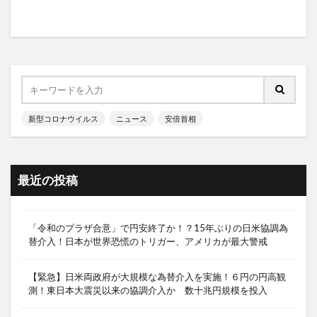
新型コロナウイルス
ニュース
安倍首相
最近の投稿
「令和のプラザ合意」で円安終了か！？15年ぶりの日米協調為
替介入！日本が世界恐慌のトリガー、アメリカが最大警戒
【緊急】日米両政府が大規模な為替介入を実施！６円の円高観
測！東日本大震災以来の協調介入か 数十兆円規模を投入