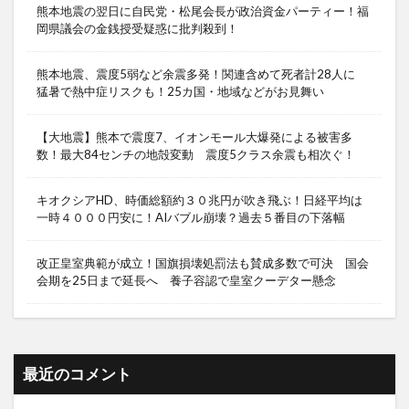
熊本地震の翌日に自民党・松尾会長が政治資金パーティー！福
岡県議会の金銭授受疑惑に批判殺到！
熊本地震、震度5弱など余震多発！関連含めて死者計28人に
猛暑で熱中症リスクも！25カ国・地域などがお見舞い
【大地震】熊本で震度7、イオンモール大爆発による被害多
数！最大84センチの地殻変動 震度5クラス余震も相次ぐ！
キオクシアHD、時価総額約３０兆円が吹き飛ぶ！日経平均は
一時４０００円安に！AIバブル崩壊？過去５番目の下落幅
改正皇室典範が成立！国旗損壊処罰法も賛成多数で可決 国会
会期を25日まで延長へ 養子容認で皇室クーデター懸念
最近のコメント