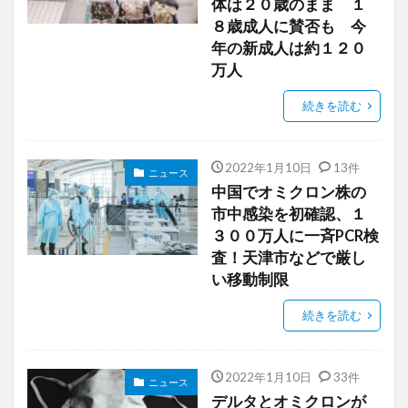
体は２０歳のまま １
８歳成人に賛否も 今
年の新成人は約１２０
万人
続きを読む
2022年1月10日
13件
ニュース
中国でオミクロン株の
市中感染を初確認、１
３００万人に一斉PCR検
査！天津市などで厳し
い移動制限
続きを読む
2022年1月10日
33件
ニュース
デルタとオミクロンが