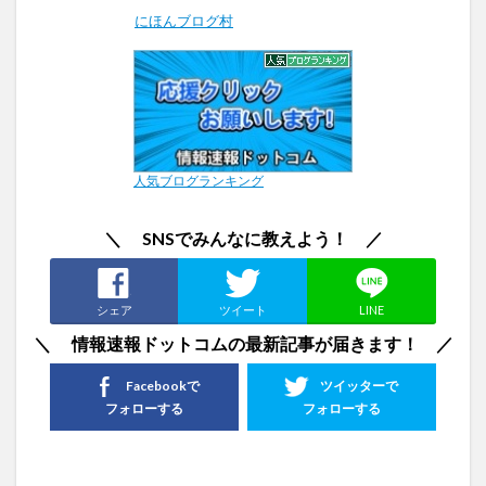
にほんブログ村
人気ブログランキング
＼ SNSでみんなに教えよう！ ／
シェア
ツイート
LINE
＼ 情報速報ドットコムの最新記事が届きます！ ／
Facebookで
ツイッターで
フォローする
フォローする