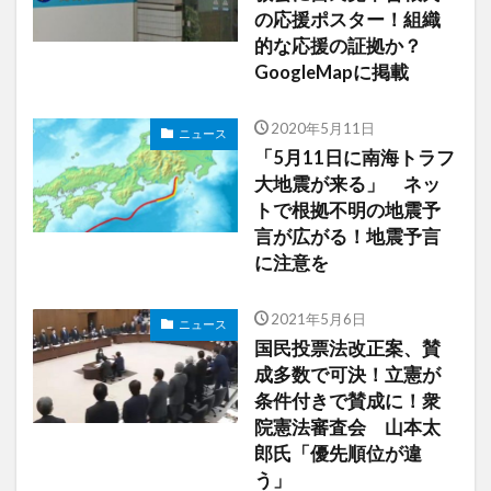
の応援ポスター！組織
的な応援の証拠か？
GoogleMapに掲載
2020年5月11日
ニュース
「5月11日に南海トラフ
大地震が来る」 ネッ
トで根拠不明の地震予
言が広がる！地震予言
に注意を
2021年5月6日
ニュース
国民投票法改正案、賛
成多数で可決！立憲が
条件付きで賛成に！衆
院憲法審査会 山本太
郎氏「優先順位が違
う」