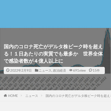
国内のコロナ死亡がデルタ株ピーク時を超え
る！１日あたりの実質でも最多か 世界全体
で感染者数が４億人以上に
2022年2月9日
ニュース
,
政治経済
691view
15件
HOME
ニュース
国内のコロナ死亡がデルタ株ピーク時を超