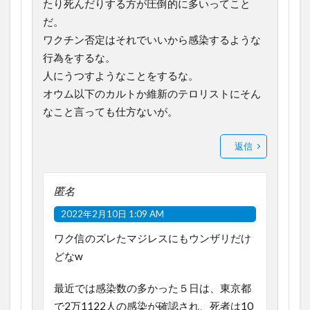
たり死んだりする方が圧倒的に多いってこと
だ。
ワクチン否定はそれでいいから感染するような
行為をするな。
人にうつすようなことをするな。
オウム以下のカルトか維新のテロリストにそん
なこと言っても仕方ないが。
返信
匿名
2022年2月10日 1:09 AM
ワク信のズレたマジレスにもウンザリだけ
どなw
最近では感染数の多かった５日は、東京都
で2万1122人の感染が確認され、死者は10