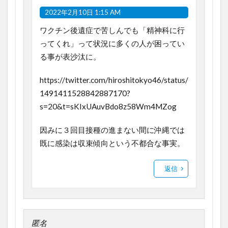
2022年2月10日 1:15 AM
ワクチン後遺症で苦しんでも「精神科に行
ってくれ」って状況に多くの人が困ってい
る事が表沙汰に。
https://twitter.com/hiroshitokyo46/status/
1491411528842887170?
s=20&t=sKIxUAuvBdo8z58Wm4MZog
因みに３回目接種の進まない間に沖縄では
既に感染は収束傾向という不都合な事実。
返信
匿名