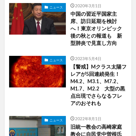
2020年3月1日
ニュース
中国の習近平国家主
席、訪日延期を検討
へ！東京オリンピック
後の秋との報道も 新
型肺炎で見直し方向
2023年5月4日
ニュース
【警戒】Mクラス太陽フ
レアが5回連続発生！
M4.2、M3.1、M7.2、
M1.7、M2.2 大型の黒
点出現でさらなるフレ
アのおそれも
2022年8月1日
ニュース
旧統一教会の高崎家庭
教会に自民党中曽根氏