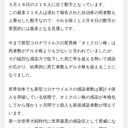
５月１８日の２１６人に次ぐ数字となっています。
この最多２１６人は遅れて報告された自治体の死者数も
上乗せした数字なので、それを除くと２月８日の数字が
実質的には最多となる見通しです。
今まで新型コロナウイルスの変異株「オミクロン株」は
死者数がデルタ株よりも少ないと言われていましたが、
その猛烈な感染力で低下した死亡率を超える勢いで感染
が広がり、結果的に死亡者数もデルタ株を超えることに
なりました。
世界全体でも新型コロナウイルスの感染者数は累計４億
人を突破している状態で、オミクロン株の感染が本格化
してから僅か１ヶ月間で１億人も新規感染者数が増えて
います。
第一次世界大戦時代に世界最悪の感染症として脅威にな