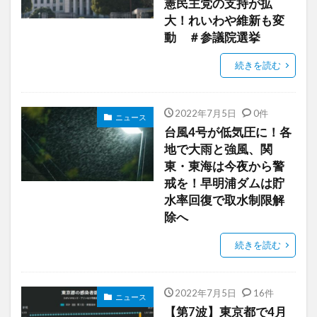
憲民主党の支持が拡
大！れいわや維新も変
動 ＃参議院選挙
続きを読む
2022年7月5日
0件
ニュース
台風4号が低気圧に！各
地で大雨と強風、関
東・東海は今夜から警
戒を！早明浦ダムは貯
水率回復で取水制限解
除へ
続きを読む
2022年7月5日
16件
ニュース
【第7波】東京都で4月