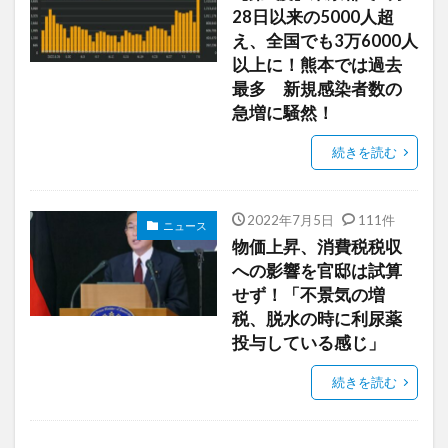
28日以来の5000人超
え、全国でも3万6000人
以上に！熊本では過去
最多 新規感染者数の
急増に騒然！
続きを読む
2022年7月5日
111件
ニュース
物価上昇、消費税税収
への影響を官邸は試算
せず！「不景気の増
税、脱水の時に利尿薬
投与している感じ」
続きを読む