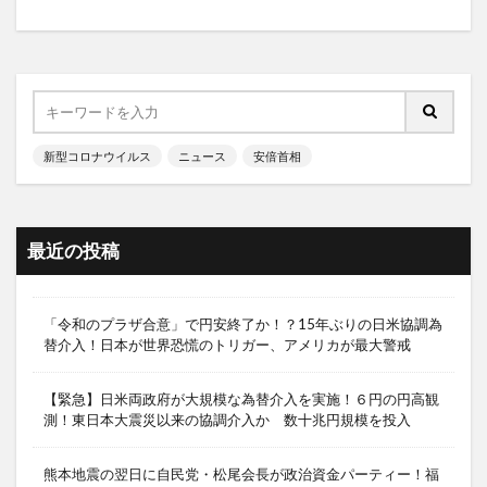
新型コロナウイルス
ニュース
安倍首相
最近の投稿
「令和のプラザ合意」で円安終了か！？15年ぶりの日米協調為
替介入！日本が世界恐慌のトリガー、アメリカが最大警戒
【緊急】日米両政府が大規模な為替介入を実施！６円の円高観
測！東日本大震災以来の協調介入か 数十兆円規模を投入
熊本地震の翌日に自民党・松尾会長が政治資金パーティー！福