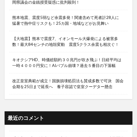
岡県議会の金銭授受疑惑に批判殺到！
熊本地震、震度5弱など余震多発！関連含めて死者計28人に
猛暑で熱中症リスクも！25カ国・地域などがお見舞い
【大地震】熊本で震度7、イオンモール大爆発による被害多
数！最大84センチの地殻変動 震度5クラス余震も相次ぐ！
キオクシアHD、時価総額約３０兆円が吹き飛ぶ！日経平均は
一時４０００円安に！AIバブル崩壊？過去５番目の下落幅
改正皇室典範が成立！国旗損壊処罰法も賛成多数で可決 国会
会期を25日まで延長へ 養子容認で皇室クーデター懸念
最近のコメント