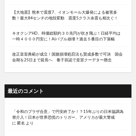
【大地震】熊本で震度7、イオンモール大爆発による被害多
数！最大84センチの地殻変動 震度5クラス余震も相次ぐ！
キオクシアHD、時価総額約３０兆円が吹き飛ぶ！日経平均は
一時４０００円安に！AIバブル崩壊？過去５番目の下落幅
改正皇室典範が成立！国旗損壊処罰法も賛成多数で可決 国会
会期を25日まで延長へ 養子容認で皇室クーデター懸念
最近のコメント
「令和のプラザ合意」で円安終了か！？15年ぶりの日米協調為
替介入！日本が世界恐慌のトリガー、アメリカが最大警戒
に
匿名
より