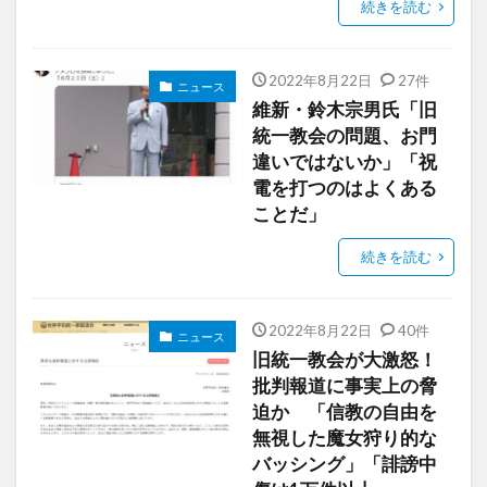
続きを読む
2022年8月22日
27件
ニュース
維新・鈴木宗男氏「旧
統一教会の問題、お門
違いではないか」「祝
電を打つのはよくある
ことだ」
続きを読む
2022年8月22日
40件
ニュース
旧統一教会が大激怒！
批判報道に事実上の脅
迫か 「信教の自由を
無視した魔女狩り的な
バッシング」「誹謗中