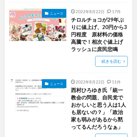
2022年8月22日
17件
ニュース
チロルチョコが29年ぶ
りに値上げ、20円から3
円程度 原材料の価格
高騰で！相次ぐ値上げ
ラッシュに庶民悲鳴
続きを読む
2022年8月22日
51件
ニュース
西村ひろゆき氏「統一
教会の問題、自民党で
おかしいと思う人は1人
も居ないの？」「政治
家も弱みがあるから黙
ってるんだろうなぁ」