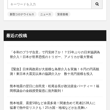
新型コロナウイルス
ニュース
安倍首相
最近の投稿
「令和のプラザ合意」で円安終了か！？15年ぶりの日米協調為
替介入！日本が世界恐慌のトリガー、アメリカが最大警戒
【緊急】日米両政府が大規模な為替介入を実施！６円の円高観
測！東日本大震災以来の協調介入か 数十兆円規模を投入
熊本地震の翌日に自民党・松尾会長が政治資金パーティー！福
岡県議会の金銭授受疑惑に批判殺到！
熊本地震、震度5弱など余震多発！関連含めて死者計28人に
猛暑で熱中症リスクも！25カ国・地域などがお見舞い