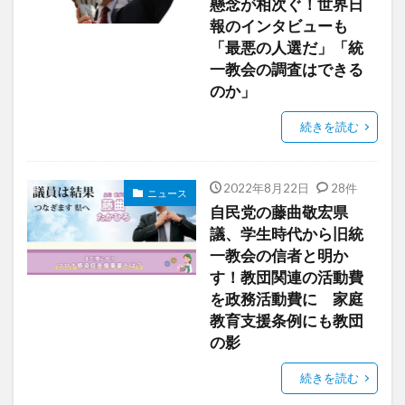
懸念が相次ぐ！世界日
報のインタビューも
「最悪の人選だ」「統
一教会の調査はできる
のか」
続きを読む
2022年8月22日
28件
ニュース
自民党の藤曲敬宏県
議、学生時代から旧統
一教会の信者と明か
す！教団関連の活動費
を政務活動費に 家庭
教育支援条例にも教団
の影
続きを読む