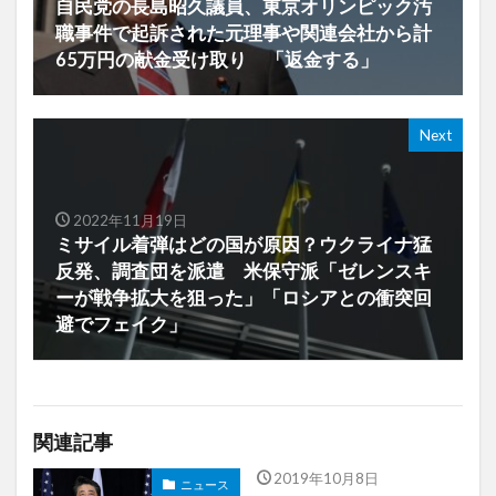
自民党の長島昭久議員、東京オリンピック汚
職事件で起訴された元理事や関連会社から計
65万円の献金受け取り 「返金する」
Next
2022年11月19日
ミサイル着弾はどの国が原因？ウクライナ猛
反発、調査団を派遣 米保守派「ゼレンスキ
ーが戦争拡大を狙った」「ロシアとの衝突回
避でフェイク」
関連記事
2019年10月8日
ニュース