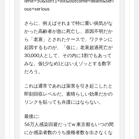
limit=50&sort1=lot&outcome=death&seri
ous=serious
さらに、例えばそれまで特に重い病気がな
かった高齢者が急に死亡し、原因不明だか
ら「老衰」とされたケースで、ワクチンに
起因するものが、「仮に」老衰超過死亡が
30,000人として、その内に1割でもあって
みな。仮(少なめ)とはいえゾッとする数字
だろう。
これは通常であれば薬害を引き起こしたと
即刻回収レベルだ。素晴らしい効果だかの
リンクを貼っても弁護にはならない。
最後に:
56万人感染回避だってw 東京都もいつの間
にか感染者数のうち接種者数を出さなくな