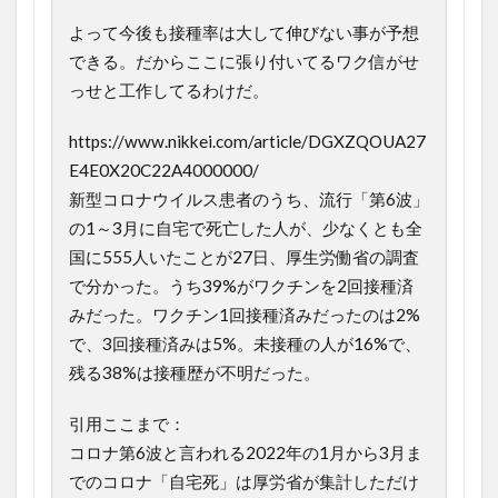
よって今後も接種率は大して伸びない事が予想
できる。だからここに張り付いてるワク信がせ
っせと工作してるわけだ。
https://www.nikkei.com/article/DGXZQOUA27
E4E0X20C22A4000000/
新型コロナウイルス患者のうち、流行「第6波」
の1～3月に自宅で死亡した人が、少なくとも全
国に555人いたことが27日、厚生労働省の調査
で分かった。うち39%がワクチンを2回接種済
みだった。ワクチン1回接種済みだったのは2%
で、3回接種済みは5%。未接種の人が16%で、
残る38%は接種歴が不明だった。
引用ここまで：
コロナ第6波と言われる2022年の1月から3月ま
でのコロナ「自宅死」は厚労省が集計しただけ