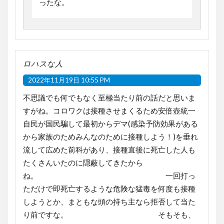
ったな。
ロハスな人
2022年11月19日 10:55 PM
不思議でも何でもなく至極当たり前の話だと思いま
すがね。コロワクは接種させまくるため安倍壺統一
自民が国民騙して最初からデマ(感染予防効果がある
から家族のためみんなのために接種しよう！)を垂れ
流して広めた前科があり、接種直後に死亡した人も
たくさんいたのに隠蔽してきたから
ね。 一回打っ
ただけで即死亡するような危険な猛毒を何度も接種
しようとか、まともな頭の持ち主なら拒否して当た
り前ですな。 そもそも、