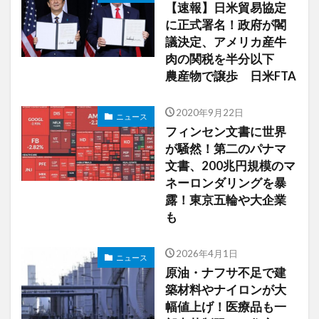
【速報】日米貿易協定
に正式署名！政府が閣
議決定、アメリカ産牛
肉の関税を半分以下
農産物で譲歩 日米FTA
2020年9月22日
ニュース
フィンセン文書に世界
が騒然！第二のパナマ
文書、200兆円規模のマ
ネーロンダリングを暴
露！東京五輪や大企業
も
2026年4月1日
ニュース
原油・ナフサ不足で建
築材料やナイロンが大
幅値上げ！医療品も一