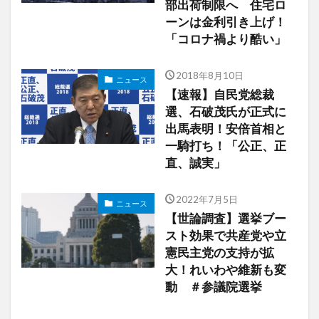
部出荷制限へ 住宅ロ
ーンは金利引き上げ！
「コロナ禍より酷い」
2018年8月10日
ニュース
【速報】自民党総裁
選、石破茂氏が正式に
出馬表明！安倍首相と
一騎打ち！「公正、正
直、誠実」
2022年7月5日
ニュース
【世論調査】選挙ブー
スト効果で共産党や立
憲民主党の支持が拡
大！れいわや維新も変
動 ＃参議院選挙