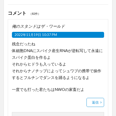
コメント
（82件）
俺のスタンドはザ・ワールド
2022年11月19日 10:37 PM
残念だったね
体細胞DNAにスパイク産生RNAが逆転写して永遠に
スパイク蛋白を作るよ
それからヒドラも入っているよ
それからナノチップによってシュワブの携帯で操作
するとフルチンでダンスを踊るようになるよ
一度でも打った君たちはNWOの家畜だよ
返信