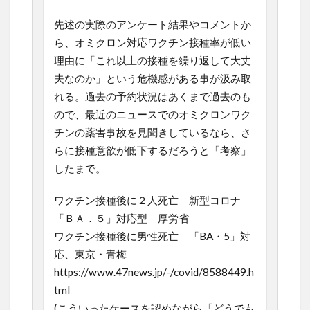
先述の実際のアンケート結果やコメントか
ら、オミクロン対応ワクチン接種率が低い
理由に「これ以上の接種を繰り返して大丈
夫なのか」という危機感がある事が汲み取
れる。過去の予約状況はあくまで過去のも
ので、最近のニュースでのオミクロンワク
チンの薬害事故を見聞きしているなら、さ
らに接種意欲が低下するだろうと「考察」
したまで。
ワクチン接種後に２人死亡 新型コロナ
「ＢＡ．５」対応型―厚労省
ワクチン接種後に男性死亡 「BA・5」対
応、東京・青梅
https://www.47news.jp/-/covid/8588449.h
tml
(こういったケースを認めながら「どうでも