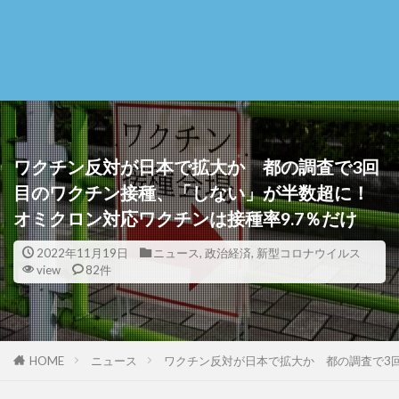
ワクチン反対が日本で拡大か 都の調査で3回
目のワクチン接種、「しない」が半数超に！
オミクロン対応ワクチンは接種率9.7％だけ
2022年11月19日
ニュース
,
政治経済
,
新型コロナウイルス
view
82件
HOME
ニュース
ワクチン反対が日本で拡大か 都の調査で3