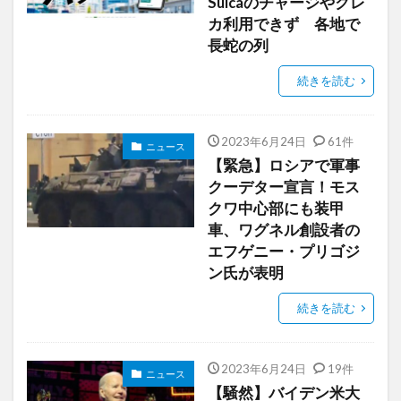
Suicaのチャージやクレ
カ利用できず 各地で
長蛇の列
続きを読む
2023年6月24日
61件
ニュース
【緊急】ロシアで軍事
クーデター宣言！モス
クワ中心部にも装甲
車、ワグネル創設者の
エフゲニー・プリゴジ
ン氏が表明
続きを読む
2023年6月24日
19件
ニュース
【騒然】バイデン米大