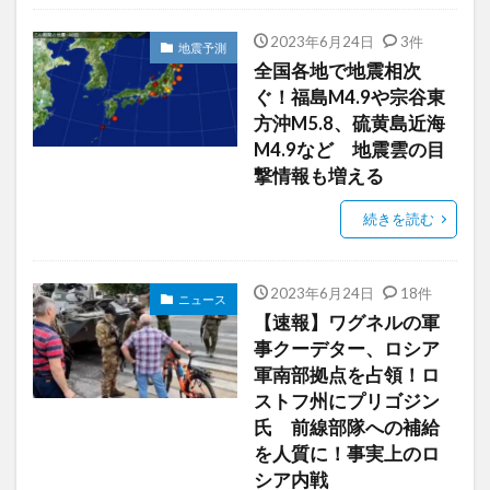
2023年6月24日
3件
地震予測
全国各地で地震相次
ぐ！福島M4.9や宗谷東
方沖M5.8、硫黄島近海
M4.9など 地震雲の目
撃情報も増える
続きを読む
2023年6月24日
18件
ニュース
【速報】ワグネルの軍
事クーデター、ロシア
軍南部拠点を占領！ロ
ストフ州にプリゴジン
氏 前線部隊への補給
を人質に！事実上のロ
シア内戦