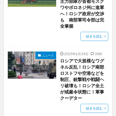
主力部隊が首都モスク
ワやボロネジ州に進軍
へ！ロシア政府が交渉
も 南部軍司令部は完
全掌握
続きを読む
2023年6月24日
30件
ニュース
ロシアで大規模なワグ
ネル反乱！ロシア南部
ロストフや空港などを
制圧、銃撃戦や戦闘ヘ
リ破壊も！ロシア全土
が戒厳令状態に！軍事
クーデター
続きを読む