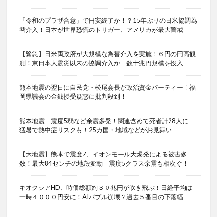
「令和のプラザ合意」で円安終了か！？15年ぶりの日米協調為
替介入！日本が世界恐慌のトリガー、アメリカが最大警戒
【緊急】日米両政府が大規模な為替介入を実施！６円の円高観
測！東日本大震災以来の協調介入か 数十兆円規模を投入
熊本地震の翌日に自民党・松尾会長が政治資金パーティー！福
岡県議会の金銭授受疑惑に批判殺到！
熊本地震、震度5弱など余震多発！関連含めて死者計28人に
猛暑で熱中症リスクも！25カ国・地域などがお見舞い
【大地震】熊本で震度7、イオンモール大爆発による被害多
数！最大84センチの地殻変動 震度5クラス余震も相次ぐ！
キオクシアHD、時価総額約３０兆円が吹き飛ぶ！日経平均は
一時４０００円安に！AIバブル崩壊？過去５番目の下落幅