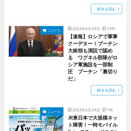
続きを読む
2023年6月24日
19件
ニュース
【速報】ロシアで軍事
クーデター！プーチン
大統領も演説で認め
る ワグネル部隊がロ
シア軍施設を一部制
圧 プーチン「裏切り
だ」
続きを読む
2023年6月24日
7件
ニュース
JR東日本で大規模ネッ
ト障害！一時モバイル