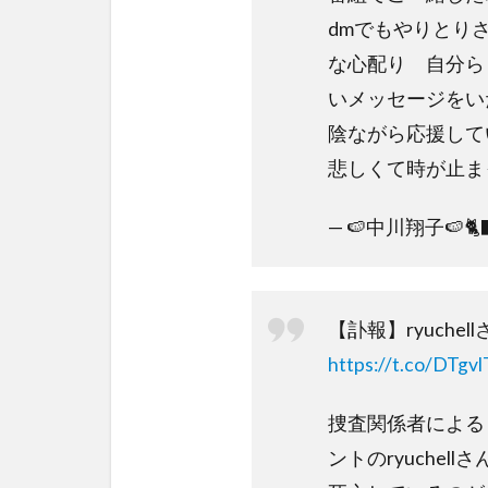
dmでもやりとり
な心配り 自分ら
いメッセージをい
陰ながら応援して
悲しくて時が止ま
— 🍉中川翔子🍉🐈‍⬛
【訃報】ryuch
https://t.co/DTgv
捜査関係者による
ントのryuche