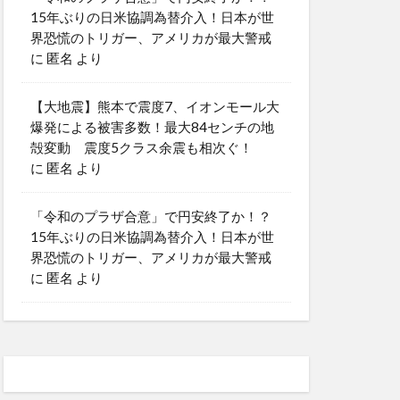
15年ぶりの日米協調為替介入！日本が世
界恐慌のトリガー、アメリカが最大警戒
に
匿名
より
【大地震】熊本で震度7、イオンモール大
爆発による被害多数！最大84センチの地
殻変動 震度5クラス余震も相次ぐ！
に
匿名
より
「令和のプラザ合意」で円安終了か！？
15年ぶりの日米協調為替介入！日本が世
界恐慌のトリガー、アメリカが最大警戒
に
匿名
より