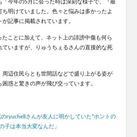
も「今年の5月に会った時は深刻な様子で、『最
打ち明けていました。色々と悩みは多かったよ
トが記事に掲載されています。
になったことに加えて、ネット上の誹謗中傷も何ら
れていますが、りゅうちぇるさんの直接的な死
、周辺住民らとも世間話などで盛り上がる姿が
ら困惑と驚きの声が飛び交っています。
yuchellさんが友人に明かしていた“ホントの
女の子は本当大変なんだ」