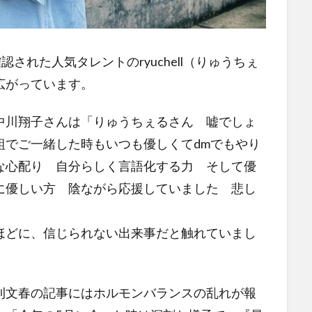
された人気タレントのryuchell（りゅうちぇ
広がっています。
中川翔子さんは「りゅうちぇるさん 嘘でしょ
組でご一緒した時もいつも優しくてdmでもやり
な心配り 自分らしく言語化する力 そして優
に優しい方 陰ながら応援していました 悲し
ほどに、信じられない出来事だと触れていまし
刊文春の記事にはホルモンバランスの乱れが報