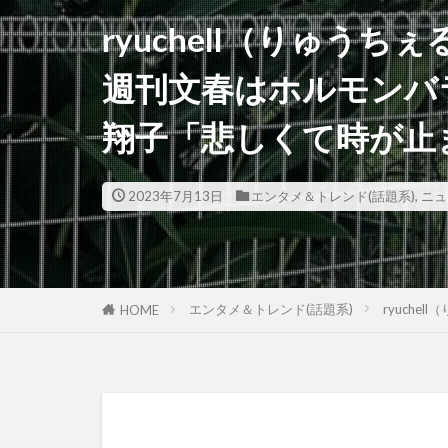
ryuchell（りゅ
週刊文春はホルモンバ
翔子「悲しくて時が止
2023年7月13日
エンタメ＆トレンド(話題系)
,
ニュ
エンタメ＆トレンド(話題系)
ryuch
HOME