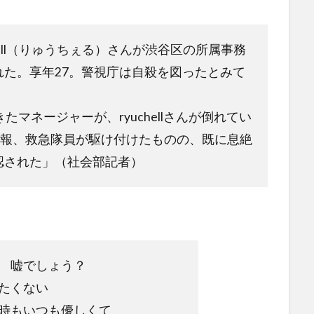
hell（りゅうちぇる）さんが渋谷区の所属事務
た。享年27。警視庁は自殺を図ったとみて
たマネージャーが、ryuchellさんが倒れてい
通報、救急隊員が駆け付けたものの、既に息絶
認された」（社会部記者）
 嘘でしょう？
たくない
時もいつも優しくて