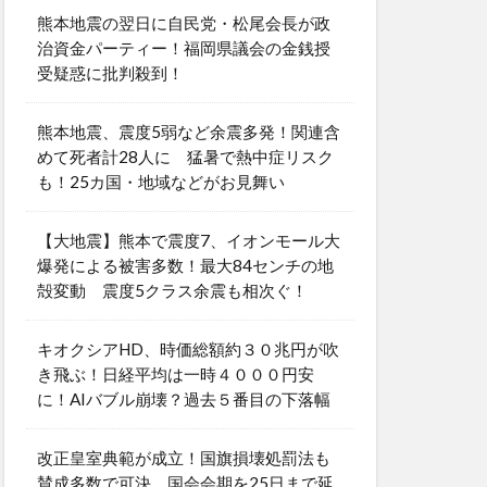
熊本地震の翌日に自民党・松尾会長が政
治資金パーティー！福岡県議会の金銭授
受疑惑に批判殺到！
熊本地震、震度5弱など余震多発！関連含
めて死者計28人に 猛暑で熱中症リスク
も！25カ国・地域などがお見舞い
【大地震】熊本で震度7、イオンモール大
爆発による被害多数！最大84センチの地
殻変動 震度5クラス余震も相次ぐ！
キオクシアHD、時価総額約３０兆円が吹
き飛ぶ！日経平均は一時４０００円安
に！AIバブル崩壊？過去５番目の下落幅
改正皇室典範が成立！国旗損壊処罰法も
賛成多数で可決 国会会期を25日まで延