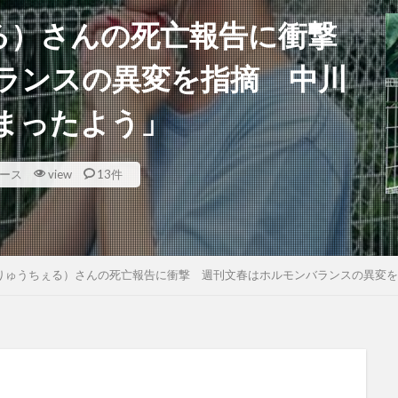
うちぇる）さんの死亡報告に衝撃
ランスの異変を指摘 中川
まったよう」
ース
view
13件
ell（りゅうちぇる）さんの死亡報告に衝撃 週刊文春はホルモンバランスの異