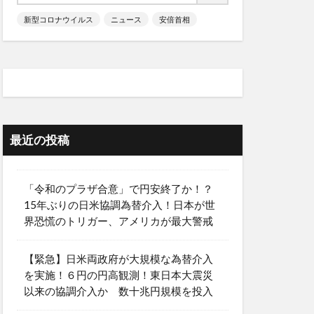
新型コロナウイルス
ニュース
安倍首相
最近の投稿
「令和のプラザ合意」で円安終了か！？
15年ぶりの日米協調為替介入！日本が世
界恐慌のトリガー、アメリカが最大警戒
【緊急】日米両政府が大規模な為替介入
を実施！６円の円高観測！東日本大震災
以来の協調介入か 数十兆円規模を投入