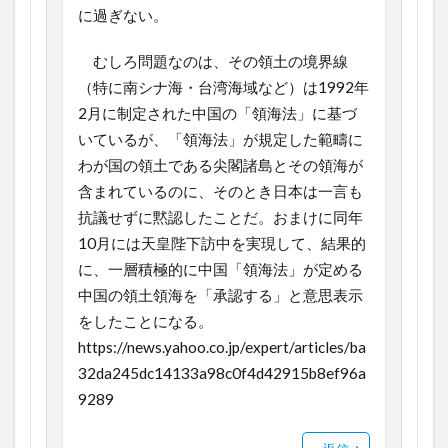
に過ぎない。
むしろ問題なのは、その領土の境界線
（特に南シナ海・台湾海域など）は1992年
2月に制定された中国の「領海法」に基づ
いているが、「領海法」が規定した範疇に
わが国の領土である尖閣諸島とその領海が
含まれているのに、そのとき日本は一言も
抗議せずに黙認したことだ。おまけに同年
10月には天皇陛下訪中を実現して、結果的
に、一層積極的に中国「領海法」が定める
中国の領土領海を「承認する」と意思表示
をしたことになる。
https://news.yahoo.co.jp/expert/articles/ba
32da245dc14133a98c0f4d42915b8ef96a
9289