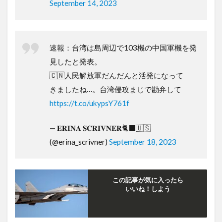
September 14, 2023
速報：台湾は島周辺で103機の中国軍機を発
見したと発表。
🇨🇳人民解放軍だんだんと活発になって
きましたね…。台湾侵攻まじで勘弁して
https://t.co/ukypsY761f
— 𝐄𝐑𝐈𝐍𝐀 𝐒𝐂𝐑𝐈𝐕𝐍𝐄𝐑🐈‍⬛🇺🇸
(@erina_scrivner)
September 18, 2023
この記事が気に入ったら
いいね！しよう