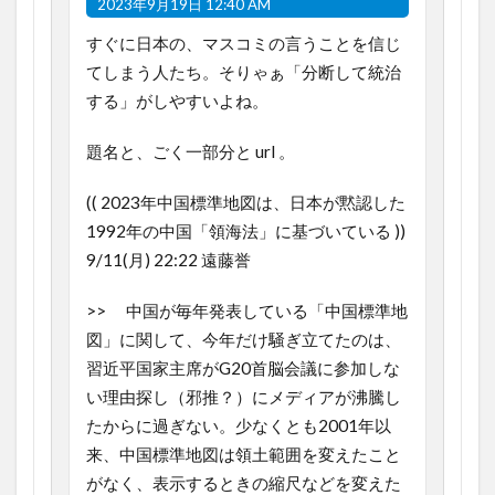
2023年9月19日 12:40 AM
すぐに日本の、マスコミの言うことを信じ
てしまう人たち。そりゃぁ「分断して統治
する」がしやすいよね。
題名と、ごく一部分と url 。
(( 2023年中国標準地図は、日本が黙認した
1992年の中国「領海法」に基づいている ))
9/11(月) 22:22 遠藤誉
>> 中国が毎年発表している「中国標準地
図」に関して、今年だけ騒ぎ立てたのは、
習近平国家主席がG20首脳会議に参加しな
い理由探し（邪推？）にメディアが沸騰し
たからに過ぎない。少なくとも2001年以
来、中国標準地図は領土範囲を変えたこと
がなく、表示するときの縮尺などを変えた