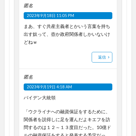
匿名
2023年9月18日 11:05 PM
まあ、すぐ共産主義者とかいう言葉を持ち
出す奴って、壺か政府関係者しかいないけ
どねｗ
返信
匿名
2023年9月19日 4:18 AM
バイデン大統領
「ウクライナへの融資保証をするために、
関係者を説得しに足を運んだよキエフを訪
問するのは１２～１３度目だった。10億ド
ルの融資保証をすると発表する予定だっ