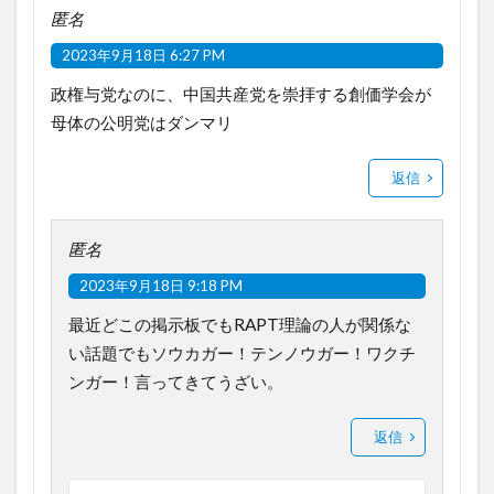
匿名
2023年9月18日 6:27 PM
政権与党なのに、中国共産党を崇拝する創価学会が
母体の公明党はダンマリ
返信
匿名
2023年9月18日 9:18 PM
最近どこの掲示板でもRAPT理論の人が関係な
い話題でもソウカガー！テンノウガー！ワクチ
ンガー！言ってきてうざい。
返信