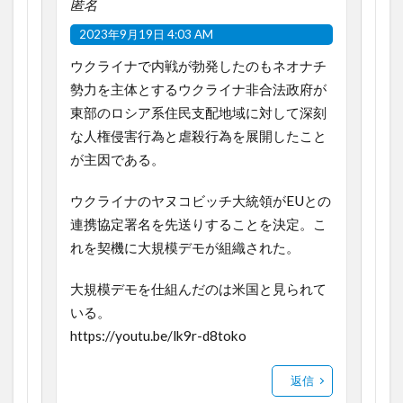
匿名
2023年9月19日 4:03 AM
ウクライナで内戦が勃発したのもネオナチ
勢力を主体とするウクライナ非合法政府が
東部のロシア系住民支配地域に対して深刻
な人権侵害行為と虐殺行為を展開したこと
が主因である。
ウクライナのヤヌコビッチ大統領がEUとの
連携協定署名を先送りすることを決定。こ
れを契機に大規模デモが組織された。
大規模デモを仕組んだのは米国と見られて
いる。
https://youtu.be/lk9r-d8toko
返信