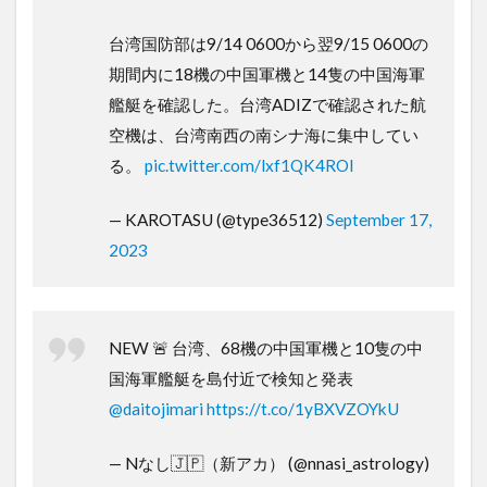
台湾国防部は9/14 0600から翌9/15 0600の
期間内に18機の中国軍機と14隻の中国海軍
艦艇を確認した。台湾ADIZで確認された航
空機は、台湾南西の南シナ海に集中してい
る。
pic.twitter.com/lxf1QK4ROl
— KAROTASU (@type36512)
September 17,
2023
NEW 🚨 台湾、68機の中国軍機と10隻の中
国海軍艦艇を島付近で検知と発表
@daitojimari
https://t.co/1yBXVZOYkU
— Nなし🇯🇵（新アカ） (@nnasi_astrology)