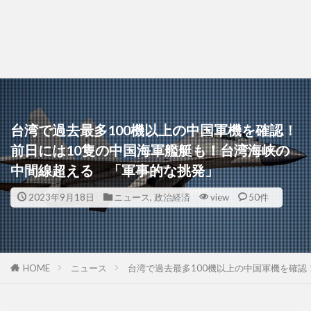
台湾で過去最多100機以上の中国軍機を確認！
前日には10隻の中国海軍艦艇も！台湾海峡の
中間線超える 「軍事的な挑発」
2023年9月18日
ニュース
,
政治経済
view
50件
HOME
ニュース
台湾で過去最多100機以上の中国軍機を確認