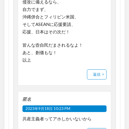
侵攻に備えるなら、
自力でまず、
沖縄併合とフィリピン米国、
そしてASEANに応援要請、
応援、日本はその次だ！
皆んな壺自民だまされるなよ！
あと、創価もな！
以上
返信
匿名
2023年9月18日 10:23 PM
共産主義者ってアホしかいないから