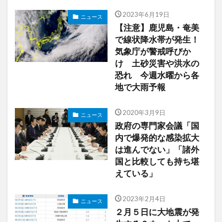
2023年6月19日
ニュース
【注意】鹿児島・奄美
で線状降水帯が発生！
気象庁が警戒呼びか
け 土砂災害や洪水の
恐れ 今週水曜から各
地で大雨予報
2020年3月9日
ニュース
政府の専門家会議「国
内で爆発的な感染拡大
は進んでない」「諸外
国と比較しても持ち堪
えている」
2023年2月4日
ニュース
２月５日に大地震が発