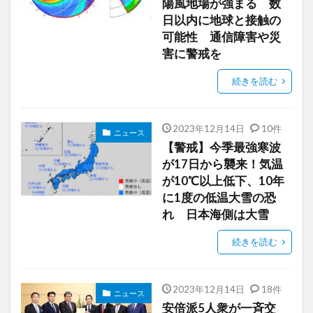
陽風地場が強まる 数
日以内に地球と接触の
可能性 通信障害や災
害に警戒を
続きを読む
2023年12月14日
10件
ニュース
【警戒】今季最強寒波
が17日から襲来！気温
が10℃以上低下、10年
に1度の低温大雪の恐
れ 日本海側は大雪
続きを読む
2023年12月14日
18件
ニュース
安倍派5人衆が一斉交