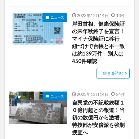
2023年12月14日
13件
ニュース
岸田首相、健康保険証
の来年秋終了を宣言！
マイナ保険証に移行
紐づけで台帳と不一致
は約139万件 別人は
450件確認
続きを読む
2023年12月14日
24件
ニュース
自民党の不記載総額１
０億円超との報道！当
初の数億円から激増、
特捜部が安倍派を強制
捜査へ