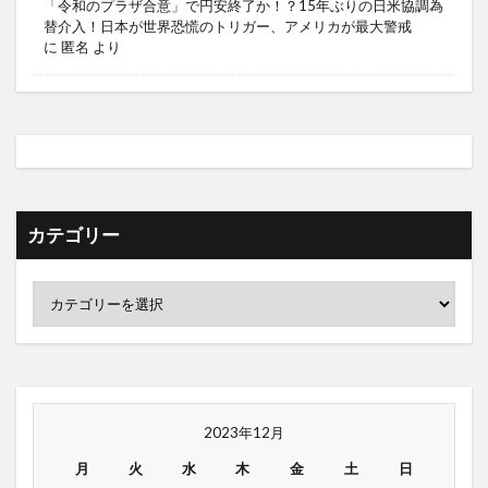
「令和のプラザ合意」で円安終了か！？15年ぶりの日米協調為
替介入！日本が世界恐慌のトリガー、アメリカが最大警戒
に
匿名
より
カテゴリー
2023年12月
月
火
水
木
金
土
日