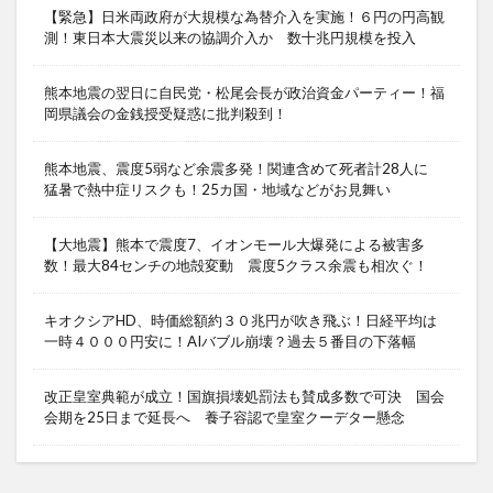
【緊急】日米両政府が大規模な為替介入を実施！６円の円高観
測！東日本大震災以来の協調介入か 数十兆円規模を投入
熊本地震の翌日に自民党・松尾会長が政治資金パーティー！福
岡県議会の金銭授受疑惑に批判殺到！
熊本地震、震度5弱など余震多発！関連含めて死者計28人に
猛暑で熱中症リスクも！25カ国・地域などがお見舞い
【大地震】熊本で震度7、イオンモール大爆発による被害多
数！最大84センチの地殻変動 震度5クラス余震も相次ぐ！
キオクシアHD、時価総額約３０兆円が吹き飛ぶ！日経平均は
一時４０００円安に！AIバブル崩壊？過去５番目の下落幅
改正皇室典範が成立！国旗損壊処罰法も賛成多数で可決 国会
会期を25日まで延長へ 養子容認で皇室クーデター懸念