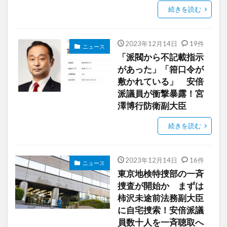
続きを読む
2023年12月14日
19件
ニュース
「派閥から不記載指示
があった」「箝口令が
敷かれている」 安倍
派議員が衝撃暴露！宮
澤博行防衛副大臣
続きを読む
2023年12月14日
16件
ニュース
東京地検特捜部の一斉
捜査が開始か まずは
柿沢未途前法務副大臣
に自宅捜索！安倍派議
員数十人を一斉聴取へ