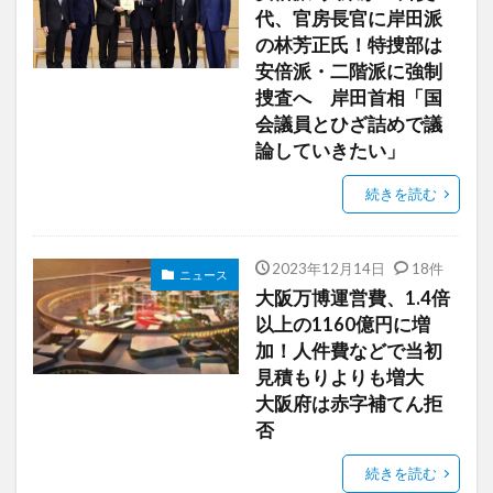
代、官房長官に岸田派
の林芳正氏！特捜部は
安倍派・二階派に強制
捜査へ 岸田首相「国
会議員とひざ詰めで議
論していきたい」
続きを読む
2023年12月14日
18件
ニュース
大阪万博運営費、1.4倍
以上の1160億円に増
加！人件費などで当初
見積もりよりも増大
大阪府は赤字補てん拒
否
続きを読む