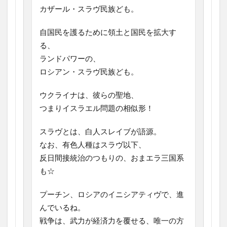
カザール・スラヴ民族ども。
自国民を護るために領土と国民を拡大す
る、
ランドパワーの、
ロシアン・スラヴ民族ども。
ウクライナは、彼らの聖地、
つまりイスラエル問題の相似形！
スラヴとは、白人スレイブが語源。
なお、有色人種はスラヴ以下、
反日間接統治のつもりの、おまエラ三国系
も☆
プーチン、ロシアのイニシアティヴで、進
んでいるね。
戦争は、武力が経済力を覆せる、唯一の方