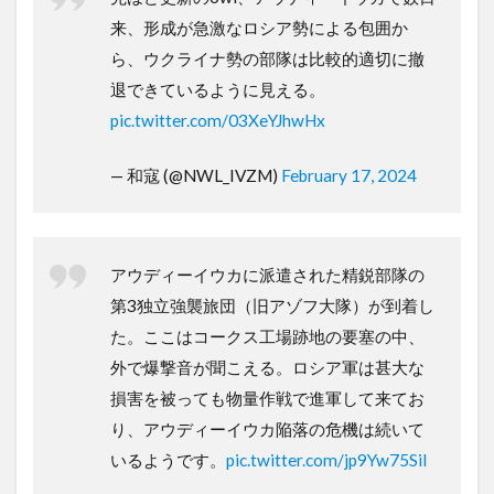
来、形成が急激なロシア勢による包囲か
ら、ウクライナ勢の部隊は比較的適切に撤
退できているように見える。
pic.twitter.com/03XeYJhwHx
— 和寇 (@NWL_IVZM)
February 17, 2024
アウディーイウカに派遣された精鋭部隊の
第3独立強襲旅団（旧アゾフ大隊）が到着し
た。ここはコークス工場跡地の要塞の中、
外で爆撃音が聞こえる。ロシア軍は甚大な
損害を被っても物量作戦で進軍して来てお
り、アウディーイウカ陥落の危機は続いて
いるようです。
pic.twitter.com/jp9Yw75Sil