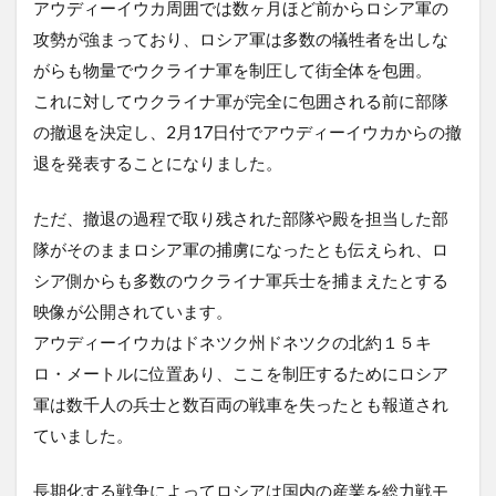
アウディーイウカ周囲では数ヶ月ほど前からロシア軍の
攻勢が強まっており、ロシア軍は多数の犠牲者を出しな
がらも物量でウクライナ軍を制圧して街全体を包囲。
これに対してウクライナ軍が完全に包囲される前に部隊
の撤退を決定し、2月17日付でアウディーイウカからの撤
退を発表することになりました。
ただ、撤退の過程で取り残された部隊や殿を担当した部
隊がそのままロシア軍の捕虜になったとも伝えられ、ロ
シア側からも多数のウクライナ軍兵士を捕まえたとする
映像が公開されています。
アウディーイウカはドネツク州ドネツクの北約１５キ
ロ・メートルに位置あり、ここを制圧するためにロシア
軍は数千人の兵士と数百両の戦車を失ったとも報道され
ていました。
長期化する戦争によってロシアは国内の産業を総力戦モ