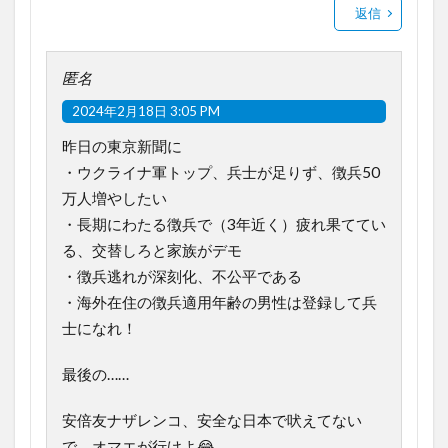
返信
匿名
2024年2月18日 3:05 PM
昨日の東京新聞に
・ウクライナ軍トップ、兵士が足りず、徴兵50
万人増やしたい
・長期にわたる徴兵で（3年近く）疲れ果ててい
る、交替しろと家族がデモ
・徴兵逃れが深刻化、不公平である
・海外在住の徴兵適用年齢の男性は登録して兵
士になれ！
最後の……
安倍友ナザレンコ、安全な日本で吠えてない
で、オマエが行けよ😂