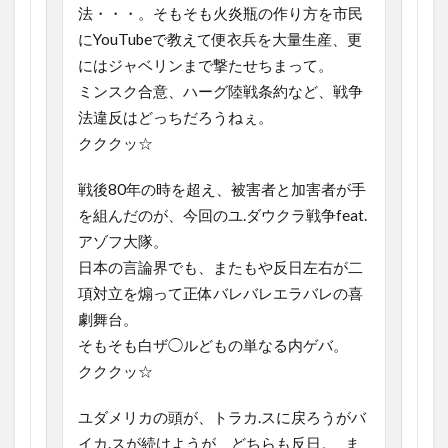
法・・・。そもそも火炎瓶の作り方を市民
にYouTubeで教えて便衣兵を大量生産、更
にはジャベリンまで撃たせちまって。
ミンスク合意、ハーグ陸戦条約など、戦争
法違反はどっちだろうねぇ。
クククッ☆
戦後80年の時を超え、被害者と加害者が手
を組んだのが、今回のユ.ダウクラ戦争feat.
アゾフ大隊。
日本の言論界でも、またもや反日左右が二
項対立を煽って正体バレバレエラバレの喜
劇舞台。
そもそも白ザ◯ルどもの単なる内ゲバ。
クククッ☆
ユダメリカの頭が、トラカ.スに戻ろうがバ
イカ.スが続けようが、どちらも反日。 ま