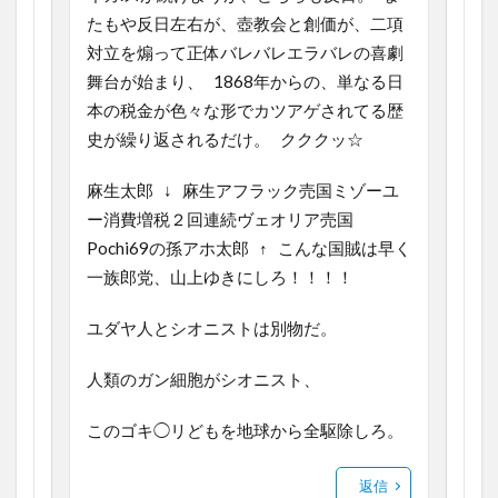
たもや反日左右が、壺教会と創価が、二項
対立を煽って正体バレバレエラバレの喜劇
舞台が始まり、 1868年からの、単なる日
本の税金が色々な形でカツアゲされてる歴
史が繰り返されるだけ。 クククッ☆
麻生太郎 ↓ 麻生アフラック売国ミゾーユ
ー消費増税２回連続ヴェオリア売国
Pochi69の孫アホ太郎 ↑ こんな国賊は早く
一族郎党、山上ゆきにしろ！！！！
ユダヤ人とシオニストは別物だ。
人類のガン細胞がシオニスト、
このゴキ◯リどもを地球から全駆除しろ。
返信