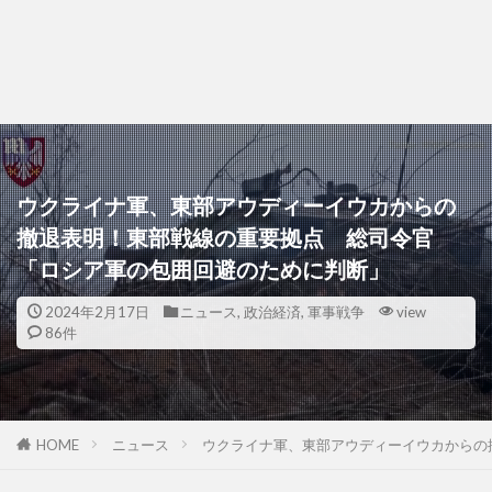
ウクライナ軍、東部アウディーイウカからの
撤退表明！東部戦線の重要拠点 総司令官
「ロシア軍の包囲回避のために判断」
2024年2月17日
ニュース
,
政治経済
,
軍事戦争
view
86件
HOME
ニュース
ウクライナ軍、東部アウディーイウカからの