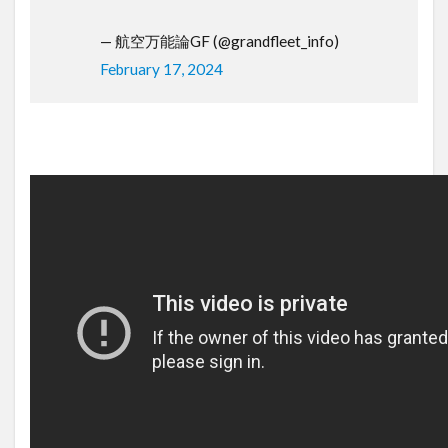
— 航空万能論GF (@grandfleet_info)
February 17, 2024