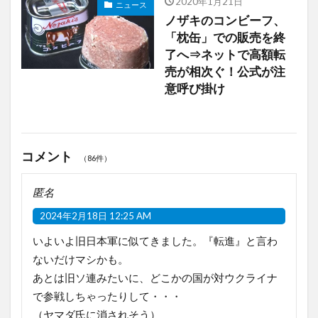
2020年1月21日
ニュース
ノザキのコンビーフ、
「枕缶」での販売を終
了へ⇒ネットで高額転
売が相次ぐ！公式が注
意呼び掛け
コメント
（86件）
匿名
2024年2月18日 12:25 AM
いよいよ旧日本軍に似てきました。『転進』と言わ
ないだけマシかも。
あとは旧ソ連みたいに、どこかの国が対ウクライナ
で参戦しちゃったりして・・・
（ヤマダ氏に消されそう）