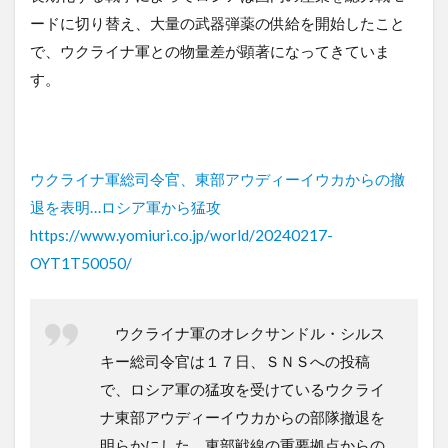
ードに切り替え、大量の武器弾薬の供給を開始したこと
で、ウクライナ軍との物量差が顕著になってきていま
す。
ウクライナ軍総司令官、東部アウディーイウカからの撤
退を表明…ロシア軍から猛攻
https://www.yomiuri.co.jp/world/20240217-
OYT1T50050/
ウクライナ軍のオレクサンドル・シルス
キー総司令官は１７日、ＳＮＳへの投稿
で、ロシア軍の猛攻を受けているウクライ
ナ東部アウディーイウカからの部隊撤退を
明らかにした。東部戦線の重要拠点からの