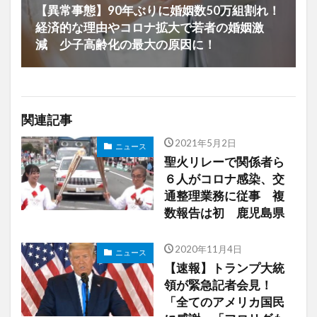
【異常事態】90年ぶりに婚姻数50万組割れ！
経済的な理由やコロナ拡大で若者の婚姻激
減 少子高齢化の最大の原因に！
関連記事
2021年5月2日
ニュース
聖火リレーで関係者ら
６人がコロナ感染、交
通整理業務に従事 複
数報告は初 鹿児島県
2020年11月4日
ニュース
【速報】トランプ大統
領が緊急記者会見！
「全てのアメリカ国民