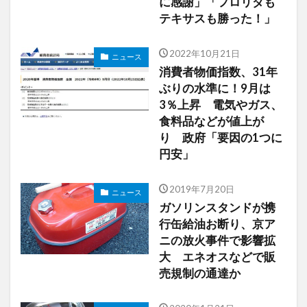
に感謝」「フロリダも
テキサスも勝った！」
2022年10月21日
ニュース
消費者物価指数、31年
ぶりの水準に！9月は
3％上昇 電気やガス、
食料品などが値上が
り 政府「要因の1つに
円安」
2019年7月20日
ニュース
ガソリンスタンドが携
行缶給油お断り、京ア
ニの放火事件で影響拡
大 エネオスなどで販
売規制の通達か