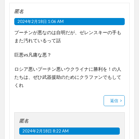
匿名
2024年2月18日 1:06 AM
プーチンが悪なのは自明だが、ゼレンスキーの手も
また汚れているって話
巨悪vs凡庸な悪？
ロシア悪いプーチン悪いウクライナに勝利を！の人
たちは、ぜひ武器援助のためにクラファンでもして
くれ
返信
匿名
2024年2月18日 8:22 AM