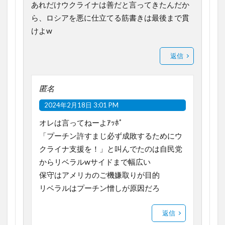
あれだけウクライナは善だと言ってきたんだか
ら、ロシアを悪に仕立てる筋書きは最後まで貫
けよw
返信
匿名
2024年2月18日 3:01 PM
オレは言ってねーよｱｯﾎﾟ
「プーチン許すまじ必ず成敗するためにウ
クライナ支援を！」と叫んでたのは自民党
からリベラルwサイドまで幅広い
保守はアメリカのご機嫌取りが目的
リベラルはプーチン憎しが原因だろ
返信