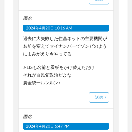
匿名
2024年4月20日 10:16 AM
過去に大失敗した住基ネットの主要機関が
名前を変えてマイナンバーでゾンビのよう
によみがえり今やってる
J-LISも名前と看板をかけ替えただけ
それが自民党政治だよな
裏金統一ルンルン♪
返信
匿名
2024年4月20日 5:47 PM