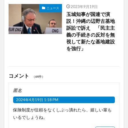
2023年9月19日
ニュース
玉城知事が国連で演
説！沖縄の辺野古基地
訴訟で訴え 「民主主
義の手続きの反対を無
視して新たな基地建設
を強行」
コメント
（64件）
匿名
2024年4月19日 1:18 PM
保険制度が信頼をなくしぶっ潰れたら、嬉しい輩も
いるでしょうね。