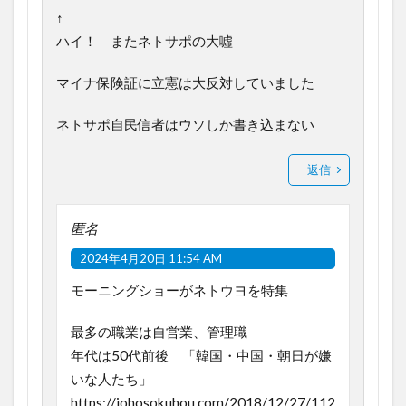
↑
ハイ！ またネトサポの大噓
マイナ保険証に立憲は大反対していました
ネトサポ自民信者はウソしか書き込まない
返信
匿名
2024年4月20日 11:54 AM
モーニングショーがネトウヨを特集
最多の職業は自営業、管理職
年代は50代前後 「韓国・中国・朝日が嫌
いな人たち」
https://johosokuhou.com/2018/12/27/112