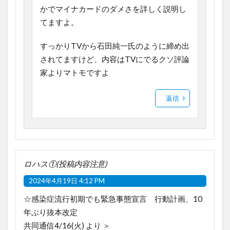
かでマイナカードのダメさを詳しく説明し
てますよ。
すっかりTVから石田純一氏のように締め出
されてますけど、内容はTVにでるクソ評論
家よりマトモですよ
返信
ロハス①(投稿内容注意)
2024年4月19日 4:12 PM
☆感染症流行初期でも緊急事態宣言 行動計画、10
年ぶり抜本改定
共同通信4/16(火) より ＞