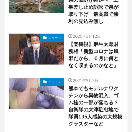
事差し止め訴訟で県が
取り下げ 最高裁で勝
利の見込み無し
2020年5月12日
ニュース
【楽観視】麻生太郎財
務相「新型コロナは風
邪だから、６月に何と
なく収まるのかなと」
2021年9月2日
ニュース
熊本でもモデルナワク
チンから異物混入、ゴ
ム栓の一部が落ちる？
自衛隊の大津駐屯地で
隊員135人感染の大規模
クラスターなど