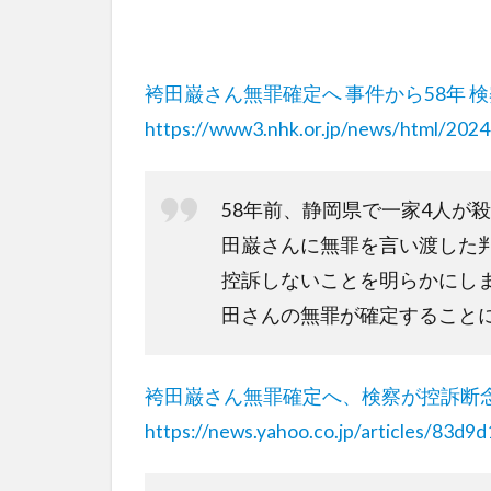
袴田巌さん無罪確定へ 事件から58年 
https://www3.nhk.or.jp/news/html/20
58年前、静岡県で一家4人が
田巌さんに無罪を言い渡した
控訴しないことを明らかにし
田さんの無罪が確定すること
袴田巌さん無罪確定へ、検察が控訴断
https://news.yahoo.co.jp/articles/8