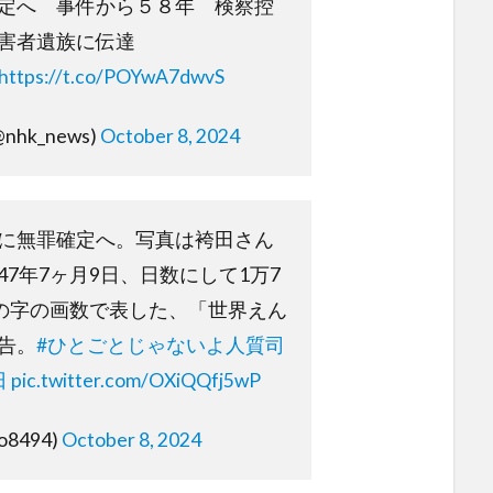
定へ 事件から５８年 検察控
害者遺族に伝達
https://t.co/POYwA7dwvS
nhk_news)
October 8, 2024
に無罪確定へ。写真は袴田さん
7年7ヶ月9日、日数にして1万7
」の字の画数で表した、「世界えん
告。
#ひとごとじゃないよ人質司
日
pic.twitter.com/OXiQQfj5wP
o8494)
October 8, 2024