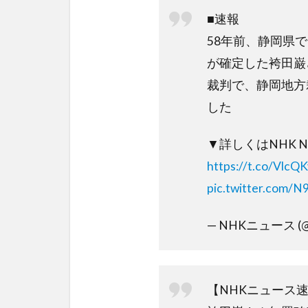
■速報
58年前、静岡県
が確定した袴田巌
裁判で、静岡地方
した
▼詳しくはNHK N
https://t.co/Vlc
pic.twitter.com/
— NHKニュース (@
【NHKニュース