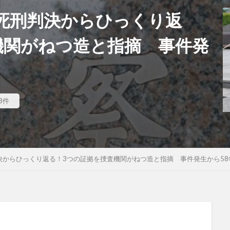
死刑判決からひっくり返
機関がねつ造と指摘 事件発
8件
決からひっくり返る！3つの証拠を捜査機関がねつ造と指摘 事件発生から58