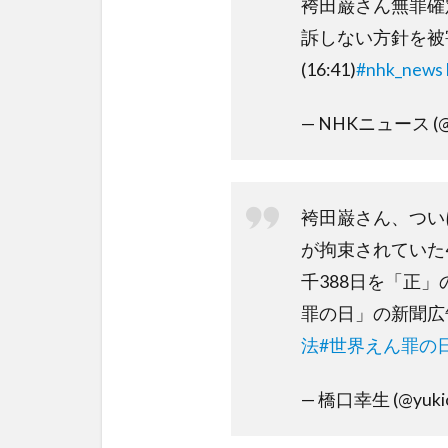
袴田巌さん無罪確
訴しない方針を被
(16:41)
#nhk_news
— NHKニュース (@
袴田巌さん、つい
が拘束されていた4
千388日を「正
罪の日」の新聞広
法
#世界えん罪の
— 橋口幸生 (@yuki