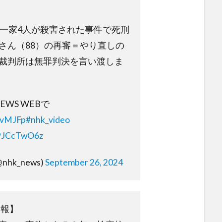
で一家4人が殺害された事件で死刑
さん（88）の再審＝やり直しの
裁判所は無罪判決を言い渡しま
EWS WEBで
QKvMJFp
#nhk_video
N9JCcTwO6z
nhk_news)
September 26, 2024
速報】