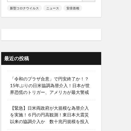
新型コロナウイルス
ニュース
安倍首相
最近の投稿
「令和のプラザ合意」で円安終了か！？
15年ぶりの日米協調為替介入！日本が世
界恐慌のトリガー、アメリカが最大警戒
【緊急】日米両政府が大規模な為替介入
を実施！６円の円高観測！東日本大震災
以来の協調介入か 数十兆円規模を投入