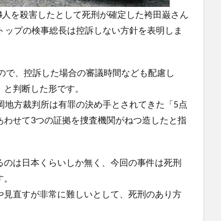
家4人を殺害したとして死刑が確定した袴田巌さん
察トップの検事総長は控訴しない方針を表明しま
もので、控訴した場合の審議時間なども配慮し
」と判断した形です。
岡地方裁判所は有罪の決め手とされてきた「5点
あわせて3つの証拠を捜査機関がねつ造したと指
るのは日本くらいしか無く、今回の事件は死刑
す。
や見直すが非常に難しいとして、死刑のあり方