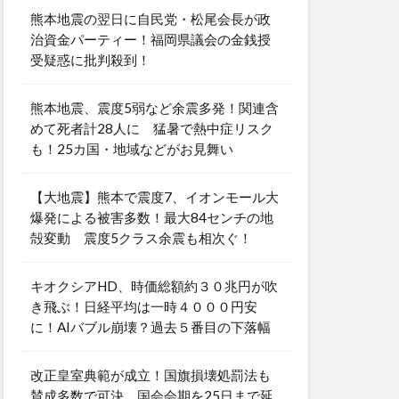
熊本地震の翌日に自民党・松尾会長が政
治資金パーティー！福岡県議会の金銭授
受疑惑に批判殺到！
熊本地震、震度5弱など余震多発！関連含
めて死者計28人に 猛暑で熱中症リスク
も！25カ国・地域などがお見舞い
【大地震】熊本で震度7、イオンモール大
爆発による被害多数！最大84センチの地
殻変動 震度5クラス余震も相次ぐ！
キオクシアHD、時価総額約３０兆円が吹
き飛ぶ！日経平均は一時４０００円安
に！AIバブル崩壊？過去５番目の下落幅
改正皇室典範が成立！国旗損壊処罰法も
賛成多数で可決 国会会期を25日まで延