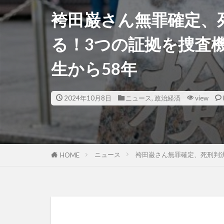
袴田巌さん無罪確定、
る！3つの証拠を捜査
生から58年
2024年10月8日
ニュース
,
政治経済
view
ニュース
袴田巌さん無罪確定、死刑判
HOME