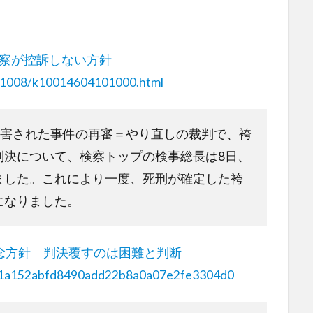
検察が控訴しない方針
241008/k10014604101000.html
殺害された事件の再審＝やり直しの裁判で、袴
判決について、検察トップの検事総長は8日、
ました。これにより一度、死刑が確定した袴
になりました。
念方針 判決覆すのは困難と判断
3d9d1a152abfd8490add22b8a0a07e2fe3304d0