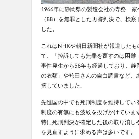
1966年に静岡県の製造会社の専務一
（88）を無罪とした再審判決で、検
した。
これはNHKや朝日新聞社が報道した
て、「控訴しても無罪を覆すのは困難
事件発生から58年も経過しており、静
の衣類」や袴田さんの自白調書など、
摘していました。
先進国の中でも死刑制度を維持してい
制度の有無にも波紋を投げかけていま
特に死刑判決が確定した後の取り消し
を見直すように求める声は多いです。