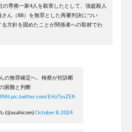
会社の専務一家4人を殺害したとして、強盗殺人
さん（88）を無罪とした再審判決につい
する方針を固めたことが関係者への取材でわ
んの無罪確定へ、検察が控訴断
の困難と判断
yPlAt
pic.twitter.com/EHzTysZEfi
@asahicom)
October 8, 2024