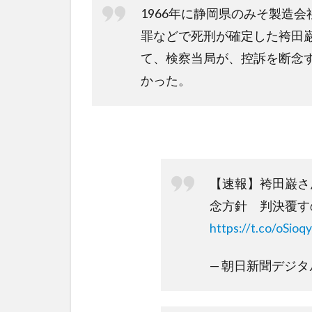
1966年に静岡県のみそ製造
罪などで死刑が確定した袴田巌
て、検察当局が、控訴を断念
かった。
【速報】袴田巌さ
念方針 判決覆す
https://t.co/oSioq
— 朝日新聞デジタル (