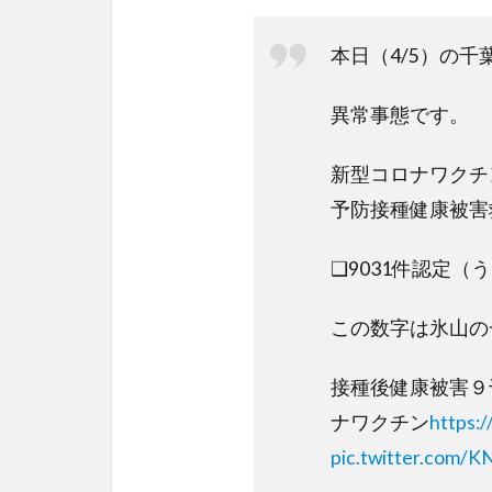
本日（4/5）の千
異常事態です。
新型コロナワクチ
予防接種健康被害
❑9031件認定（
この数字は氷山の
接種後健康被害９
ナワクチン
https:
pic.twitter.com/