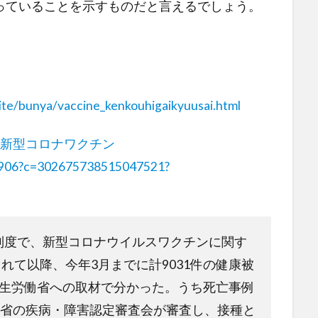
っていることを示すものだと言えるでしょう。
uite/bunya/vaccine_kenkouhigaikyuusai.html
、新型コロナワクチン
7906?c=302675738515047521?
度で、新型コロナウイルスワクチンに関す
されて以降、今年3月までに計9031件の健康被
厚生労働省への取材で分かった。うち死亡事例
労省の疾病・障害認定審査会が審査し、接種と