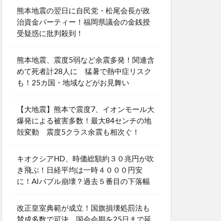
熊本地震の翌日に自民党・松尾会長が政
治資金パーティー！福岡県議会の金銭授
受疑惑に批判殺到！
熊本地震、震度5弱など余震多発！関連含
めて死者計28人に 猛暑で熱中症リスク
も！25カ国・地域などがお見舞い
【大地震】熊本で震度7、イオンモール大
爆発による被害多数！最大84センチの地
殻変動 震度5クラス余震も相次ぐ！
キオクシアHD、時価総額約３０兆円が吹
き飛ぶ！日経平均は一時４０００円安
に！AIバブル崩壊？過去５番目の下落幅
改正皇室典範が成立！国旗損壊処罰法も
賛成多数で可決 国会会期を25日まで延