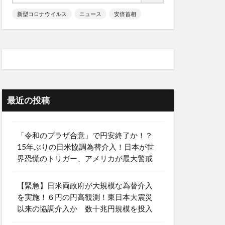
新型コロナウイルス
ニュース
安倍首相
最近の投稿
「令和のプラザ合意」で円安終了か！？
15年ぶりの日米協調為替介入！日本が世
界恐慌のトリガー、アメリカが最大警戒
【緊急】日米両政府が大規模な為替介入
を実施！６円の円高観測！東日本大震災
以来の協調介入か 数十兆円規模を投入