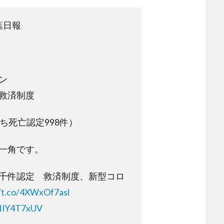
葉日報
ン
救済制度
うち死亡認定998件）
一角です。
千件認定 救済制度、新型コロ
//t.co/4XWxOf7asl
KNIY4T7xUV