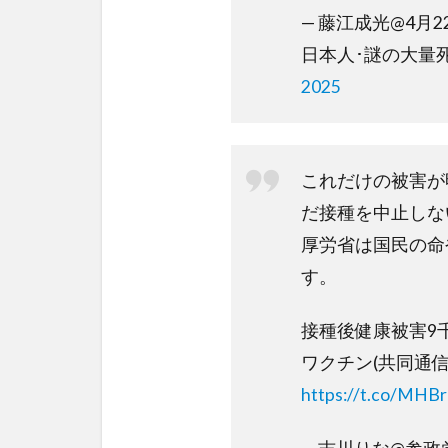
— 藤江成光@4月
日本人･謎の大量死」 
2025
これだけの被害が
だ接種を中止しな
厚労省は国民の命
す。
接種後健康被害9
ワクチン(共同通信
https://t.co/MHB