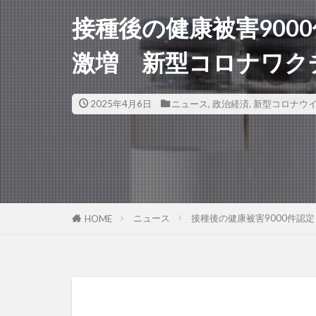
接種後の健康被害900
激増 新型コロナワク
2025年4月6日
ニュース
,
政治経済
,
新型コロナウ
ニュース
接種後の健康被害9000件認
HOME