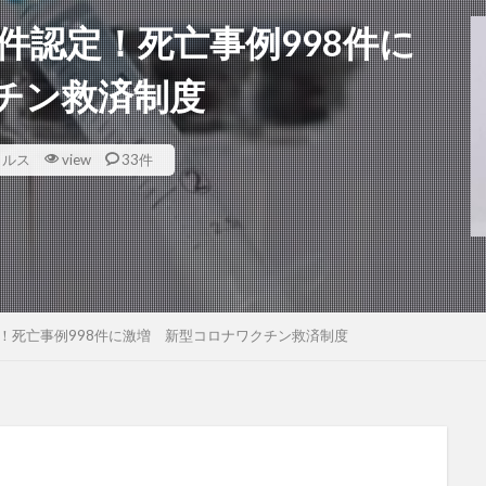
0件認定！死亡事例998件に
チン救済制度
イルス
view
33件
定！死亡事例998件に激増 新型コロナワクチン救済制度