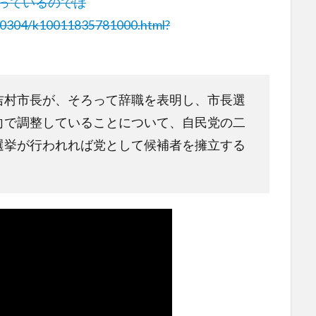
がっているのでは
190304/k10011835781000.html?
吉村市長が、そろって辞職を表明し、市長選
向で調整していることについて、自民党の二
選挙が行われれば党として候補者を擁立する