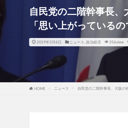
自民党の二階幹事長、
「思い上がっているの
2019年3月6日
ニュース
,
政治経済
356view
ニュース
自民党の二階幹事長、大阪の
HOME