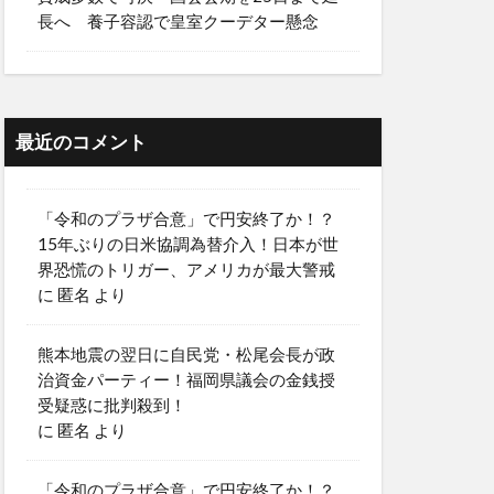
長へ 養子容認で皇室クーデター懸念
最近のコメント
「令和のプラザ合意」で円安終了か！？
15年ぶりの日米協調為替介入！日本が世
界恐慌のトリガー、アメリカが最大警戒
に
匿名
より
熊本地震の翌日に自民党・松尾会長が政
治資金パーティー！福岡県議会の金銭授
受疑惑に批判殺到！
に
匿名
より
「令和のプラザ合意」で円安終了か！？