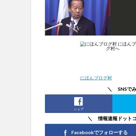
にほんブログ村
＼ SNSで
シェア
＼ 情報速報ドット
Facebookで
フォローする