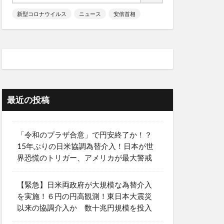
新型コロナウイルス
ニュース
安倍首相
最近の投稿
「令和のプラザ合意」で円安終了か！？
15年ぶりの日米協調為替介入！日本が世
界恐慌のトリガー、アメリカが最大警戒
【緊急】日米両政府が大規模な為替介入
を実施！６円の円高観測！東日本大震災
以来の協調介入か 数十兆円規模を投入