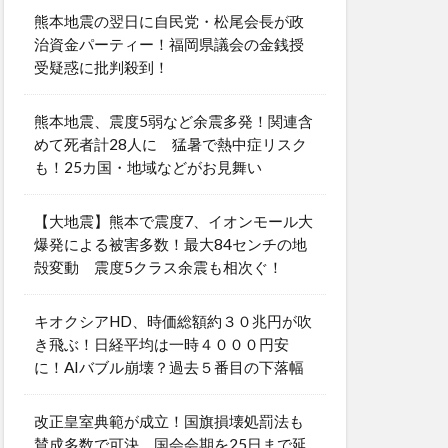
熊本地震の翌日に自民党・松尾会長が政
治資金パーティー！福岡県議会の金銭授
受疑惑に批判殺到！
熊本地震、震度5弱など余震多発！関連含
めて死者計28人に 猛暑で熱中症リスク
も！25カ国・地域などがお見舞い
【大地震】熊本で震度7、イオンモール大
爆発による被害多数！最大84センチの地
殻変動 震度5クラス余震も相次ぐ！
キオクシアHD、時価総額約３０兆円が吹
き飛ぶ！日経平均は一時４０００円安
に！AIバブル崩壊？過去５番目の下落幅
改正皇室典範が成立！国旗損壊処罰法も
賛成多数で可決 国会会期を25日まで延