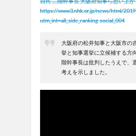
自民 二階幹事長 大阪府知事ら思い上
https://www3.nhk.or.jp/news/html/20
utm_int=all_side_ranking-social_004
大阪府の松井知事と大阪市の
挙と知事選挙に立候補する方
階幹事長は批判したうえで、
考えを示しました。