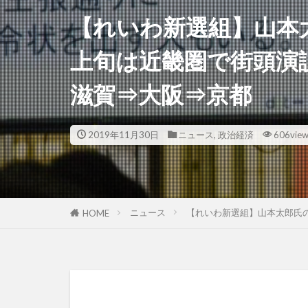
【れいわ新選組】山本
上旬は近畿圏で街頭演
滋賀⇒大阪⇒京都
2019年11月30日
ニュース
,
政治経済
606vie
ニュース
【れいわ新選組】山本太郎氏
HOME