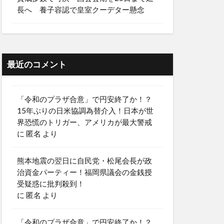
長へ 養子容認で皇室クーデター懸念
最近のコメント
「令和のプラザ合意」で円安終了か！？
15年ぶりの日米協調為替介入！日本が世
界恐慌のトリガー、アメリカが最大警戒
に
匿名
より
熊本地震の翌日に自民党・松尾会長が政
治資金パーティー！福岡県議会の金銭授
受疑惑に批判殺到！
に
匿名
より
「令和のプラザ合意」で円安終了か！？