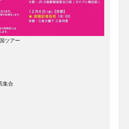
国ツアー
店集合