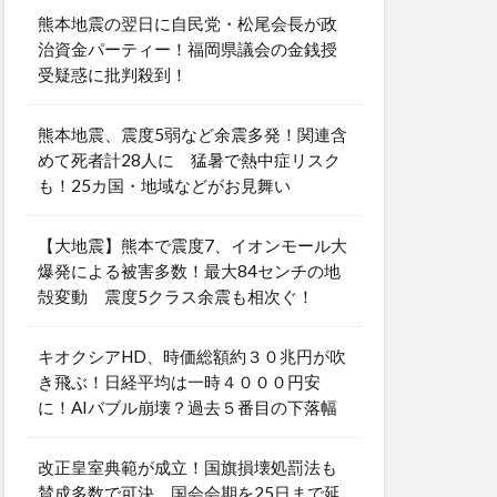
熊本地震の翌日に自民党・松尾会長が政
治資金パーティー！福岡県議会の金銭授
受疑惑に批判殺到！
熊本地震、震度5弱など余震多発！関連含
めて死者計28人に 猛暑で熱中症リスク
も！25カ国・地域などがお見舞い
【大地震】熊本で震度7、イオンモール大
爆発による被害多数！最大84センチの地
殻変動 震度5クラス余震も相次ぐ！
キオクシアHD、時価総額約３０兆円が吹
き飛ぶ！日経平均は一時４０００円安
に！AIバブル崩壊？過去５番目の下落幅
改正皇室典範が成立！国旗損壊処罰法も
賛成多数で可決 国会会期を25日まで延