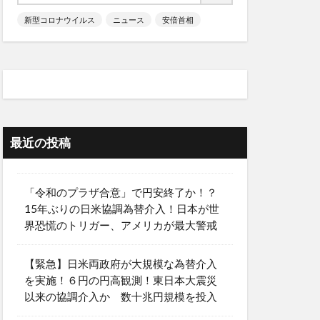
新型コロナウイルス
ニュース
安倍首相
最近の投稿
「令和のプラザ合意」で円安終了か！？
15年ぶりの日米協調為替介入！日本が世
界恐慌のトリガー、アメリカが最大警戒
【緊急】日米両政府が大規模な為替介入
を実施！６円の円高観測！東日本大震災
以来の協調介入か 数十兆円規模を投入