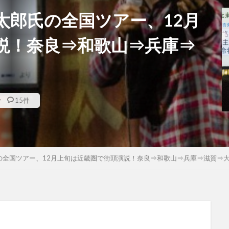
太郎氏の全国ツアー、12月
説！奈良⇒和歌山⇒兵庫⇒
w
15件
の全国ツアー、12月上旬は近畿圏で街頭演説！奈良⇒和歌山⇒兵庫⇒滋賀⇒