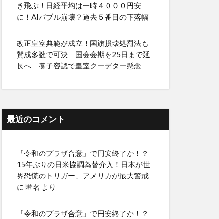
き飛ぶ！日経平均は一時４０００円安
に！AIバブル崩壊？過去５番目の下落幅
改正皇室典範が成立！国旗損壊処罰法も
賛成多数で可決 国会会期を25日まで延
長へ 養子容認で皇室クーデター懸念
最近のコメント
「令和のプラザ合意」で円安終了か！？
15年ぶりの日米協調為替介入！日本が世
界恐慌のトリガー、アメリカが最大警戒
に
匿名
より
「令和のプラザ合意」で円安終了か！？