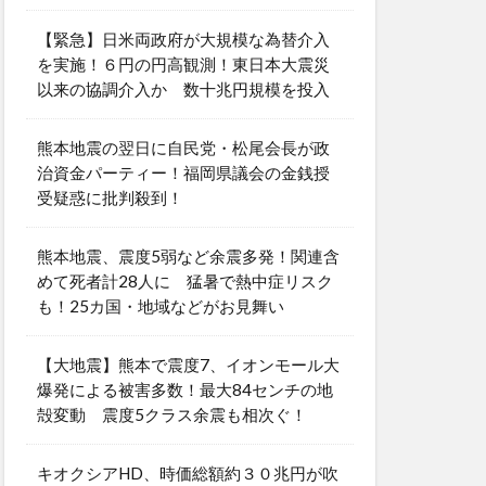
【緊急】日米両政府が大規模な為替介入
を実施！６円の円高観測！東日本大震災
以来の協調介入か 数十兆円規模を投入
熊本地震の翌日に自民党・松尾会長が政
治資金パーティー！福岡県議会の金銭授
受疑惑に批判殺到！
熊本地震、震度5弱など余震多発！関連含
めて死者計28人に 猛暑で熱中症リスク
も！25カ国・地域などがお見舞い
【大地震】熊本で震度7、イオンモール大
爆発による被害多数！最大84センチの地
殻変動 震度5クラス余震も相次ぐ！
キオクシアHD、時価総額約３０兆円が吹