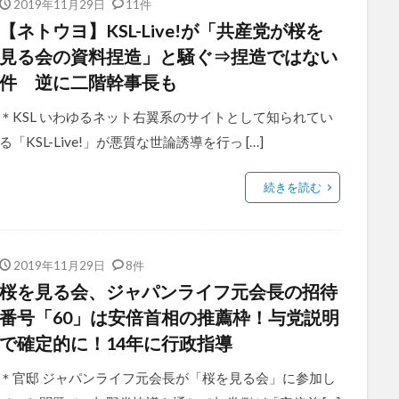
2019年11月29日
11件
【ネトウヨ】KSL-Live!が「共産党が桜を
見る会の資料捏造」と騒ぐ⇒捏造ではない
件 逆に二階幹事長も
＊KSL いわゆるネット右翼系のサイトとして知られてい
る「KSL-Live!」が悪質な世論誘導を行っ […]
続きを読む
2019年11月29日
8件
桜を見る会、ジャパンライフ元会長の招待
番号「60」は安倍首相の推薦枠！与党説明
で確定的に！14年に行政指導
＊官邸 ジャパンライフ元会長が「桜を見る会」に参加し