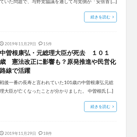
ていた問題で、与野党協議を通して与党側が「安倍首 […]
続きを読む
2019年11月29日
15件
中曽根康弘・元総理大臣が死去 １０１
歳 憲法改正に影響も？原発推進や民営化
路線で活躍
戦後一番の長寿と言われていた101歳の中曽根康弘元総
理大臣が亡くなったことが分かりました。 中曽根氏 […]
続きを読む
2019年11月29日
18件