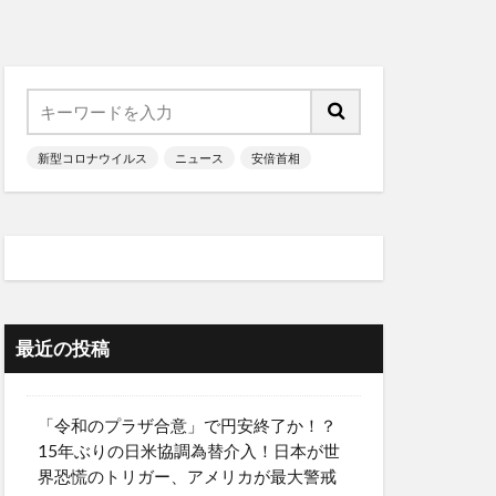
新型コロナウイルス
ニュース
安倍首相
最近の投稿
「令和のプラザ合意」で円安終了か！？
15年ぶりの日米協調為替介入！日本が世
界恐慌のトリガー、アメリカが最大警戒