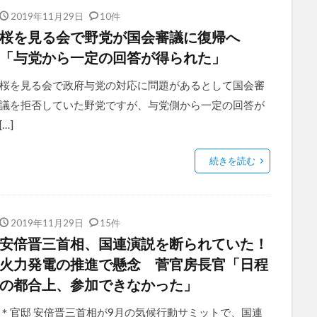
2019年11月29日
10件
桜を見る会で野党が国会審議に復帰へ
「与党から一定の回答が得られた」
桜を見る会で政府与党の対応に問題があるとして国会審
議を拒否していた野党ですが、与党側から一定の回答が
[…]
続きを読む
2019年11月29日
15件
安倍晋三首相、国連演説を断られていた！
火力発電の推進で懸念 菅官房長官「日程
の都合上、参加できなかった」
＊官邸 安倍晋三首相が9月の気候行動サミットで、国連