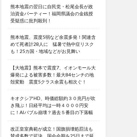
熊本地震の翌日に自民党・松尾会長が政
治資金パーティー！福岡県議会の金銭授
受疑惑に批判殺到！
熊本地震、震度5弱など余震多発！関連含
めて死者計28人に 猛暑で熱中症リスク
も！25カ国・地域などがお見舞い
【大地震】熊本で震度7、イオンモール大
爆発による被害多数！最大84センチの地
殻変動 震度5クラス余震も相次ぐ！
キオクシアHD、時価総額約３０兆円が吹
き飛ぶ！日経平均は一時４０００円安
に！AIバブル崩壊？過去５番目の下落幅
改正皇室典範が成立！国旗損壊処罰法も
賛成多数で可決 国会会期を25日まで延