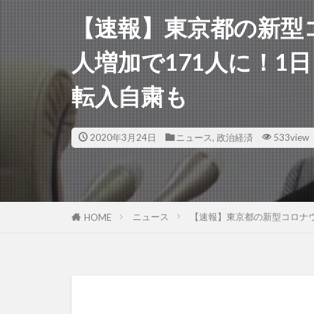
【速報】東京都の新型
人増加で171人に！1
転入自粛も
2020年3月24日
ニュース
,
政治経済
533view
ニュース
【速報】東京都の新型コロナウ
HOME