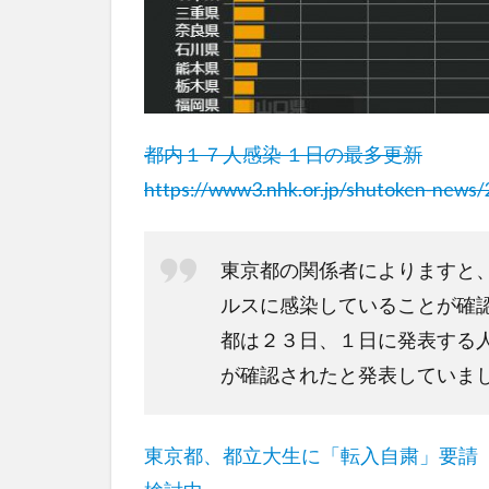
都内１７人感染 １日の最多更新
https://www3.nhk.or.jp/shutoken-new
東京都の関係者によりますと
ルスに感染していることが確
都は２３日、１日に発表する
が確認されたと発表していま
東京都、都立大生に「転入自粛」要請