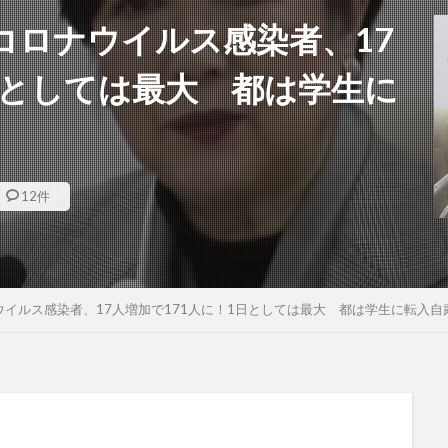
コロナウイルス感染者、17
日としては最大 都は学生に
12件
イルス感染者、17人増加で171人に！1日としては最大 都は学生に転入自