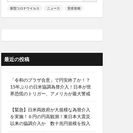
新型コロナウイルス
ニュース
安倍首相
最近の投稿
「令和のプラザ合意」で円安終了か！？
15年ぶりの日米協調為替介入！日本が世
界恐慌のトリガー、アメリカが最大警戒
【緊急】日米両政府が大規模な為替介入
を実施！６円の円高観測！東日本大震災
以来の協調介入か 数十兆円規模を投入