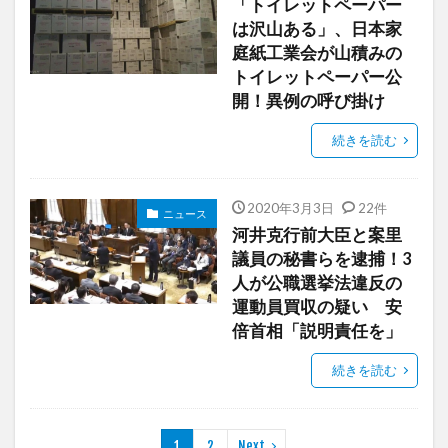
「トイレットペーパー
は沢山ある」、日本家
庭紙工業会が山積みの
トイレットペーパー公
開！異例の呼び掛け
続きを読む
2020年3月3日
22件
ニュース
河井克行前大臣と案里
議員の秘書らを逮捕！3
人が公職選挙法違反の
運動員買収の疑い 安
倍首相「説明責任を」
続きを読む
1
2
Next