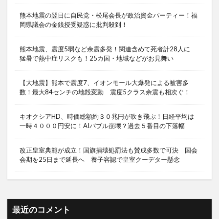
熊本地震の翌日に自民党・松尾会長が政治資金パーティー！福
岡県議会の金銭授受疑惑に批判殺到！
熊本地震、震度5弱など余震多発！関連含めて死者計28人に
猛暑で熱中症リスクも！25カ国・地域などがお見舞い
【大地震】熊本で震度7、イオンモール大爆発による被害多
数！最大84センチの地殻変動 震度5クラス余震も相次ぐ！
キオクシアHD、時価総額約３０兆円が吹き飛ぶ！日経平均は
一時４０００円安に！AIバブル崩壊？過去５番目の下落幅
改正皇室典範が成立！国旗損壊処罰法も賛成多数で可決 国会
会期を25日まで延長へ 養子容認で皇室クーデター懸念
最近のコメント