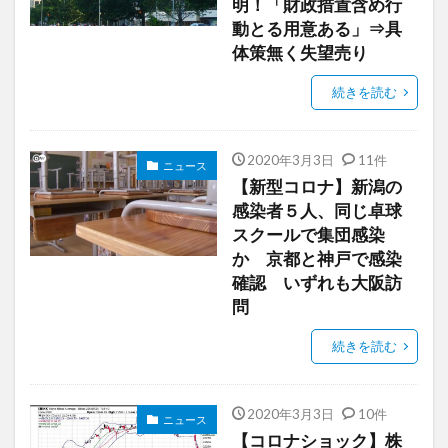
明！「財政措置含め行
動とる用意ある」⇒具
体策無く失望売り
続きを読む
2020年3月3日
11件
ニュース
【新型コロナ】新潟の
感染者５人、同じ卓球
スクールで集団感染
か 京都と神戸で感染
確認 いずれも大阪訪
問
続きを読む
2020年3月3日
10件
ニュース
【コロナショック】株