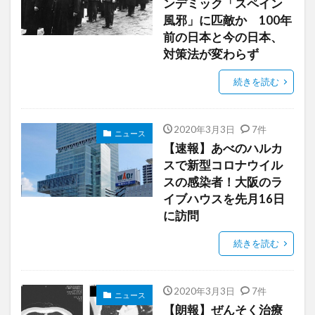
ンデミック「スペイン
風邪」に匹敵か 100年
前の日本と今の日本、
対策法が変わらず
続きを読む
2020年3月3日
7件
ニュース
【速報】あべのハルカ
スで新型コロナウイル
スの感染者！大阪のラ
イブハウスを先月16日
に訪問
続きを読む
2020年3月3日
7件
ニュース
【朗報】ぜんそく治療