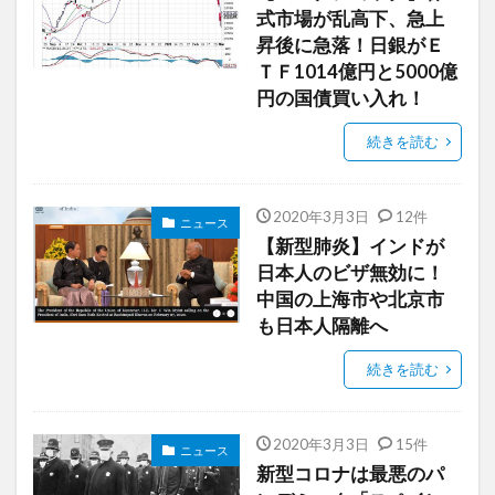
式市場が乱高下、急上
昇後に急落！日銀がＥ
ＴＦ1014億円と5000億
円の国債買い入れ！
続きを読む
2020年3月3日
12件
ニュース
【新型肺炎】インドが
日本人のビザ無効に！
中国の上海市や北京市
も日本人隔離へ
続きを読む
2020年3月3日
15件
ニュース
新型コロナは最悪のパ