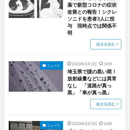
薬で新型コロナの症状
改善との報告！シクレ
ソニドを患者3人に投
与 現時点では関係不
明
続きを読む
2020年3月3日
16件
ニュース
埼玉県で謎の黒い雨！
放射線量などには異常
なし 「道路が真っ
黒」「車が真っ黒」
続きを読む
2020年3月3日
20件
ニュース