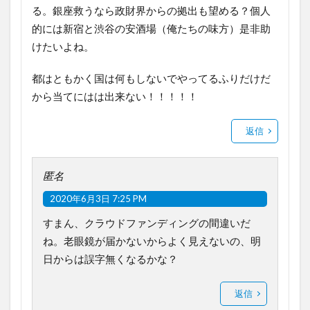
る。銀座救うなら政財界からの拠出も望める？個人
的には新宿と渋谷の安酒場（俺たちの味方）是非助
けたいよね。
都はともかく国は何もしないでやってるふりだけだ
から当てにはは出来ない！！！！！
返信
匿名
2020年6月3日 7:25 PM
すまん、クラウドファンディングの間違いだ
ね。老眼鏡が届かないからよく見えないの、明
日からは誤字無くなるかな？
返信