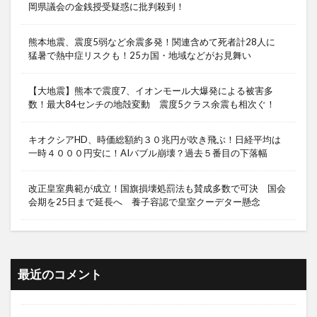
岡県議会の金銭授受疑惑に批判殺到！
熊本地震、震度5弱など余震多発！関連含めて死者計28人に
猛暑で熱中症リスクも！25カ国・地域などがお見舞い
【大地震】熊本で震度7、イオンモール大爆発による被害多
数！最大84センチの地殻変動 震度5クラス余震も相次ぐ！
キオクシアHD、時価総額約３０兆円が吹き飛ぶ！日経平均は
一時４０００円安に！AIバブル崩壊？過去５番目の下落幅
改正皇室典範が成立！国旗損壊処罰法も賛成多数で可決 国会
会期を25日まで延長へ 養子容認で皇室クーデター懸念
最近のコメント