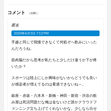
コメント
（10件）
匿名
2020年6月3日 7:13 PM
手越と同じで我慢できなくて何処ぞへ飲みにいった
んだろうね。
筋肉脳だから思考が私たちと少しだけ違うか下が疼
いたか？
スポーツは陸上にしか興味がないからどうでも良い
が感染者が増えてるのは看過できないね～。
銀座・赤坂・六本木・新橋・神田・新宿・渋谷の飲
み屋は死活問題だな俺は金ないけど誰かクラウドフ
ァンニング立ち上げてくれないかな。少しなら出せ