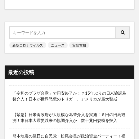
新型コロナウイルス
ニュース
安倍首相
最近の投稿
「令和のプラザ合意」で円安終了か！？15年ぶりの日米協調為
替介入！日本が世界恐慌のトリガー、アメリカが最大警戒
【緊急】日米両政府が大規模な為替介入を実施！６円の円高観
測！東日本大震災以来の協調介入か 数十兆円規模を投入
熊本地震の翌日に自民党・松尾会長が政治資金パーティー！福