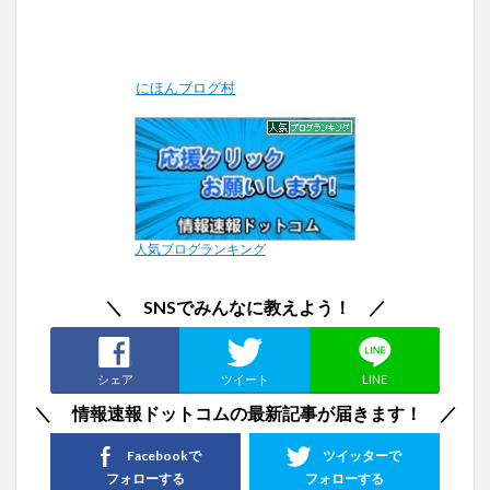
にほんブログ村
人気ブログランキング
＼ SNSでみんなに教えよう！ ／
シェア
ツイート
LINE
＼ 情報速報ドットコムの最新記事が届きます！ ／
Facebookで
ツイッターで
フォローする
フォローする