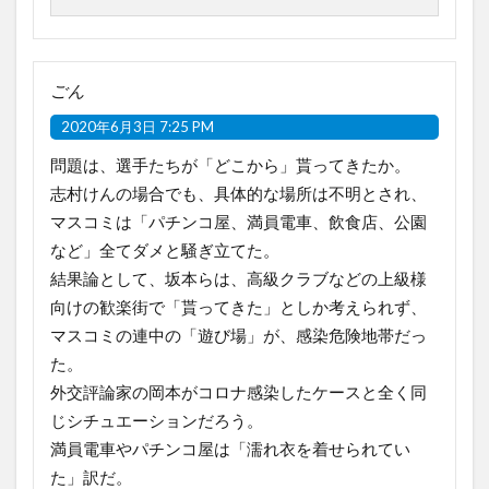
ごん
2020年6月3日 7:25 PM
問題は、選手たちが「どこから」貰ってきたか。
志村けんの場合でも、具体的な場所は不明とされ、
マスコミは「パチンコ屋、満員電車、飲食店、公園
など」全てダメと騒ぎ立てた。
結果論として、坂本らは、高級クラブなどの上級様
向けの歓楽街で「貰ってきた」としか考えられず、
マスコミの連中の「遊び場」が、感染危険地帯だっ
た。
外交評論家の岡本がコロナ感染したケースと全く同
じシチュエーションだろう。
満員電車やパチンコ屋は「濡れ衣を着せられてい
た」訳だ。