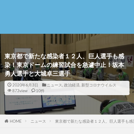
東京都で新たな感染者１２人、巨人選手も感
染！東京ドームの練習試合を急遽中止！坂本
勇人選手と大城卓三選手
2020年6月3日
ニュース
,
政治経済
,
新型コロナウイルス
873view
10件
HOME
ニュース
東京都で新たな感染者１２人、巨人選手も感