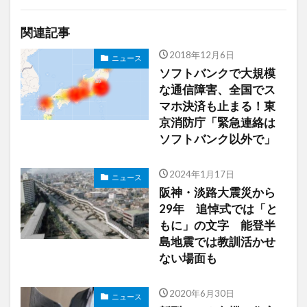
関連記事
2018年12月6日
ニュース
ソフトバンクで大規模
な通信障害、全国でス
マホ決済も止まる！東
京消防庁「緊急連絡は
ソフトバンク以外で」
2024年1月17日
ニュース
阪神・淡路大震災から
29年 追悼式では「と
もに」の文字 能登半
島地震では教訓活かせ
ない場面も
2020年6月30日
ニュース