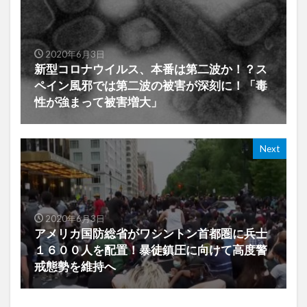
2020年6月3日
新型コロナウイルス、本番は第二波か！？ス
ペイン風邪では第二波の被害が深刻に！「毒
性が強まって被害増大」
Next
2020年6月3日
アメリカ国防総省がワシントン首都圏に兵士
１６００人を配置！暴徒鎮圧に向けて高度警
戒態勢を維持へ