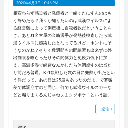
2020年6月3日 10:46 PM
相変わらず感染者と発症者と一緒くたにすんのはも
う辞めたら？我々が知りたいのは武漢ウイルスによ
る経営難によって倒産後に自殺者数だということを
さ。あとJ1名古屋の金崎選手が発熱後検査したら武
漢ウイルスに感染したとなってるけど、ホントにそ
うなのかね？そりゃ数週間もの間練習も出来ずに外
出制限を喰らったりその間体力と免疫力低下に加
え、高温多湿で練習なんかしたら体調崩すのは当た
り前だろ普通。K-1観戦した次の日に発熱が出たとい
う件だって、あの日は25度もあったのだよ。で寒暖
差で体調崩すのと同じ、何でも武漢ウイルスガーな
どと煽りまくるんじゃねぇよクソボケ！という話。
返信
匿名