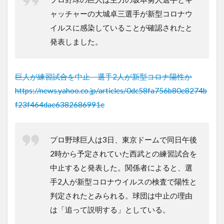
ャッチャーの大城卓三選手が新型コロナウ
イルスに感染していることが確認されたと
発表しました。
巨人が練習試合を中止 選手2人が新型コロナ陽性か
https://news.yahoo.co.jp/articles/0dc58fa756b80e8274b
f23f464dae6382686991e
プロ野球巨人は3日、東京ドームで同日午後
2時から予定されていた西武との練習試合を
中止すると発表した。関係者によると、選
手2人が新型コロナウイルスの検査で陽性と
判定されたとみられる。球団は中止の理由
は「追って説明する」としている。