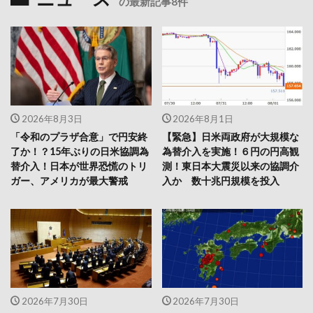
の最新記事8件
2026年8月3日
2026年8月1日
「令和のプラザ合意」で円安終
【緊急】日米両政府が大規模な
了か！？15年ぶりの日米協調為
為替介入を実施！６円の円高観
替介入！日本が世界恐慌のトリ
測！東日本大震災以来の協調介
ガー、アメリカが最大警戒
入か 数十兆円規模を投入
2026年7月30日
2026年7月30日