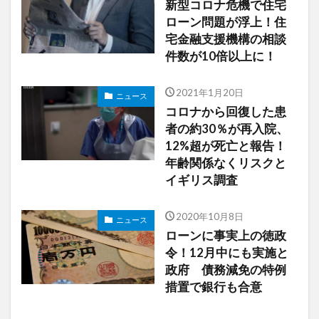
新型コロナ危機で住宅
ローン問題が浮上！住
宅金融支援機構の相談
件数が10倍以上に！
2021年1月20日
ニュース
コロナから回復した患
者の約30％が再入院、
12%超が死亡と報告！
年齢関係なくリスクと
イギリス調査
2020年10月8日
ニュース
ローンに事実上の徳政
令！12月中にも実施と
政府 債務減免の特例
措置で銀行も合意