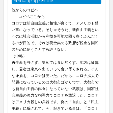
2020年8月13日 12:13 PM
他からのコピペ
—— コピペここから ——
コロナは新自由主義と相性が良くて、アメリカも酷
い事になっている。そりゃそうだ、新自由主義とい
うのは社会活動から利益を可能な限り多くふんだく
るのが目的で、それは税金集める政府が税金を国民
のために使うことすら許さない。
（中略）
再生産を許さず、集めては食い尽くす。地方は疲弊
し、若者は東京へ出ていって食い尽くされる。そん
な矛盾を、コロナは突いた。だから、コロナ拡大で
問題になっているのは大都市ばかりです。大都市で
も新自由主義の餌食になっていない武漢は、国家社
会主義の強力な指導力でコロナを撃退した。コロナ
はアメリカ殺しの兵器です。偽の「自由」と「民主
主義」に騙されて、今、起きている事は、「コロナ