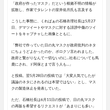
「政府が作ったマスク」だという根拠不明の情報が
拡散し、作家でタレントの室井佑月氏も言及する
こうした事態に、くればぁの石橋衣理社長は5月27
日、デマツイートやマスクに対する誹謗中傷のツイ
ートをキャプチャした画像とともに、
「弊社で作っていた日の丸マスクが政府批判のネタ
にちょうどよかったのか、ボロクソ言われました。
政府と繋がりなんて一切ないのに…社名についても馬
鹿にされ、ド阿保とまで言う人も…」
と投稿。翌5月28日の投稿では「大変人気でしたが
議論のネタにされるのは本望ではない」とし、マス
クの製造休止を発表していた。
ただ、石橋社長は6月11日の投稿で、日の丸マスク
の再販を希望するリクエストが「あまりにも多い」