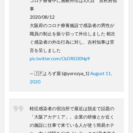
コロナ療養中に無断外出は3人目 吉村府知
事
2020/08/12
大阪府のコロナ療養施設で感染者の男性が
職員の制止を振り切って外出しました 相次
ぐ感染者の外出行為に対し、吉村知事は苦
言を呈しました
pic.twitter.com/CbDRE00Np9
— 🇯🇵よろず屋 (@yorozya_1)
August 11,
2020
軽症感染者の宿泊所で最近は脱走で話題の
「大阪アカデミア」。企業の研修とか近く
の施設に仕事で来ている人が使う簡易ホテ