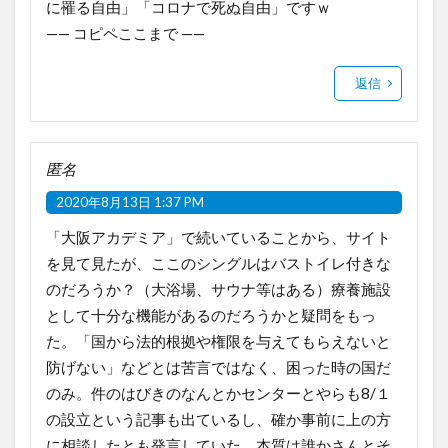
に罹る自由」「コロナで死ぬ自由」ですｗ
—— コピペここまで ——
返信
匿名
2020年8月13日 1:37 PM
「大阪アカデミア」で続いていることから、サイト
を見て見たが、ここのシングルはバストイレ付きな
のだろうか？（大浴場、サウナ等はある）療養施設
として十分な機能があるのだろうかと疑問をもっ
た。「国から法的根拠や権限を与えてもらえないと
防げない」などとは苦言ではなく、困った時の国だ
のみ。件のはびきのなんとかセンターとやらも8/１
の設立という記事も出ているし、確か事前に上の方
に相談したとも発言していた。本質は誰かさんとそ