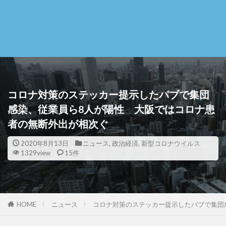
コロナ対策のステッカー提示したパブで集団
感染、従業員ら8人が陽性 大阪ではコロナ患
者の無断外出が相次ぐ
2020年8月13日
ニュース
,
政治経済
,
新型コロナウイルス
1329view
15件
HOME
ニュース
コロナ対策のステッカー提示したパブで集団