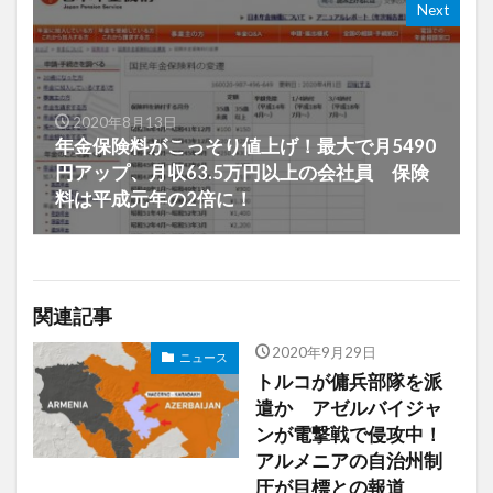
Next
2020年8月13日
年金保険料がこっそり値上げ！最大で月5490
円アップ、月収63.5万円以上の会社員 保険
料は平成元年の2倍に！
関連記事
2020年9月29日
ニュース
トルコが傭兵部隊を派
遣か アゼルバイジャ
ンが電撃戦で侵攻中！
アルメニアの自治州制
圧が目標との報道