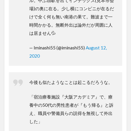
ル。中ふ頭駅を出てインテックス(見本市会
場)の奥に在る。少し横にコンビニが在るだ
けで全く何も無い南港の果て。難波まで一
時間かかる。無断外出は論外だが周囲に人
は居ません💦
— Iminashi55 (@iminashi55)
August 12,
2020
今後も似たようなことは起こるだろうな。
「宿泊療養施設『大阪アカデミア』で、療
養中の50代の男性患者が『もう帰る』と訴
え、職員や警備員らの説得を無視して外出
した」