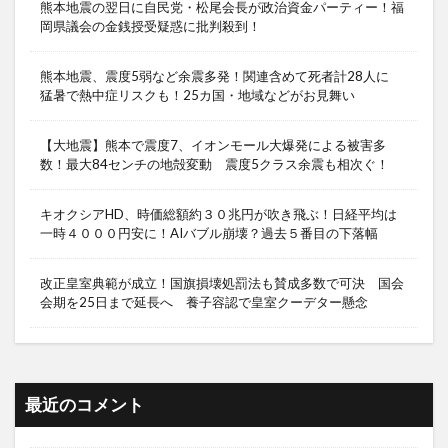
熊本地震の翌日に自民党・松尾会長が政治資金パーティー！福
岡県議会の金銭授受疑惑に批判殺到！
熊本地震、震度5弱など余震多発！関連含めて死者計28人に
猛暑で熱中症リスクも！25カ国・地域などがお見舞い
【大地震】熊本で震度7、イオンモール大爆発による被害多
数！最大84センチの地殻変動 震度5クラス余震も相次ぐ！
キオクシアHD、時価総額約３０兆円が吹き飛ぶ！日経平均は
一時４０００円安に！AIバブル崩壊？過去５番目の下落幅
改正皇室典範が成立！国旗損壊処罰法も賛成多数で可決 国会
会期を25日まで延長へ 養子容認で皇室クーデター懸念
最近のコメント