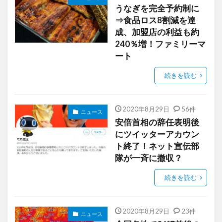
うなぎを完全予約制に
⇒食品ロス8割減を達
成、加盟店の利益も約
240％増！ファミリーマ
ート
続きを読む
2020年8月29日
56件
ニュース
安倍首相の辞任表明後
にツイッターアカウン
ト終了！ネット宣伝部
隊が一斉に撤収？
続きを読む
2020年8月29日
23件
ニュース