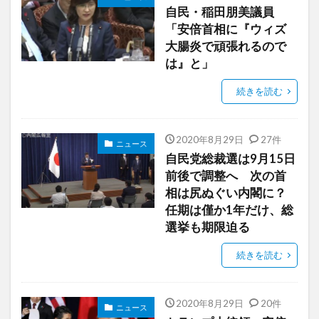
自民・稲田朋美議員
「安倍首相に『ウィズ
大腸炎で頑張れるので
は』と」
続きを読む
2020年8月29日
27件
ニュース
自民党総裁選は9月15日
前後で調整へ 次の首
相は尻ぬぐい内閣に？
任期は僅か1年だけ、総
選挙も期限迫る
続きを読む
2020年8月29日
20件
ニュース