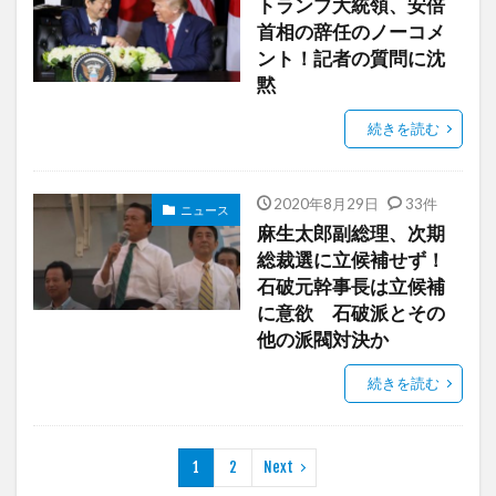
トランプ大統領、安倍
首相の辞任のノーコメ
ント！記者の質問に沈
黙
続きを読む
2020年8月29日
33件
ニュース
麻生太郎副総理、次期
総裁選に立候補せず！
石破元幹事長は立候補
に意欲 石破派とその
他の派閥対決か
続きを読む
1
2
Next