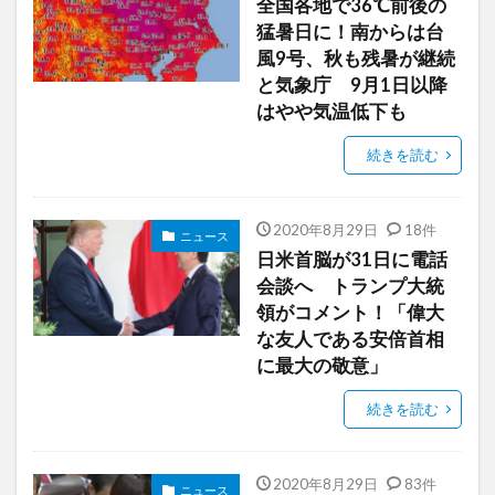
全国各地で36℃前後の
猛暑日に！南からは台
風9号、秋も残暑が継続
と気象庁 9月1日以降
はやや気温低下も
続きを読む
2020年8月29日
18件
ニュース
日米首脳が31日に電話
会談へ トランプ大統
領がコメント！「偉大
な友人である安倍首相
に最大の敬意」
続きを読む
2020年8月29日
83件
ニュース