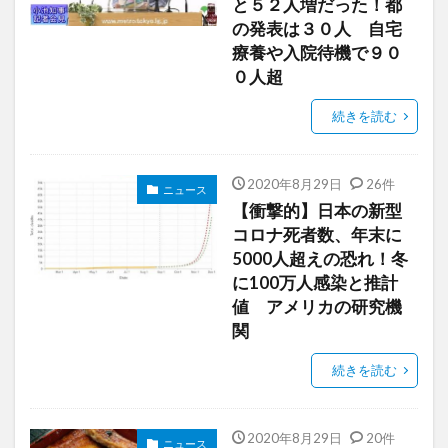
と５２人増だった！都
の発表は３０人 自宅
療養や入院待機で９０
０人超
続きを読む
2020年8月29日
26件
ニュース
【衝撃的】日本の新型
コロナ死者数、年末に
5000人超えの恐れ！冬
に100万人感染と推計
値 アメリカの研究機
関
続きを読む
2020年8月29日
20件
ニュース