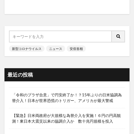
新型コロナウイルス
ニュース
安倍首相
最近の投稿
「令和のプラザ合意」で円安終了か！？15年ぶりの日米協調為
替介入！日本が世界恐慌のトリガー、アメリカが最大警戒
【緊急】日米両政府が大規模な為替介入を実施！６円の円高観
測！東日本大震災以来の協調介入か 数十兆円規模を投入