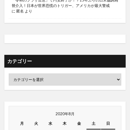
「令和のプラザ合意」で円安終了か！？15年ぶりの日米協調為
替介入！日本が世界恐慌のトリガー、アメリカが最大警戒
に
匿名
より
カテゴリー
2020年8月
月
火
水
木
金
土
日