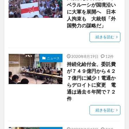
ベラルーシが国境沿い
に大軍を展開へ 日本
人拘束も 大統領「外
国勢力の謀略だ」
続きを読む
2020年8月19日
12件
ニュース
持続化給付金、委託費
が７４９億円から４２
７億円に減少！電通か
らデロイトに変更 電
通は過去６年間で７２
件
続きを読む