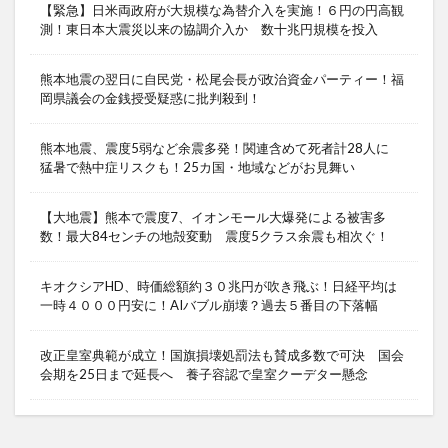
【緊急】日米両政府が大規模な為替介入を実施！６円の円高観
測！東日本大震災以来の協調介入か 数十兆円規模を投入
熊本地震の翌日に自民党・松尾会長が政治資金パーティー！福
岡県議会の金銭授受疑惑に批判殺到！
熊本地震、震度5弱など余震多発！関連含めて死者計28人に
猛暑で熱中症リスクも！25カ国・地域などがお見舞い
【大地震】熊本で震度7、イオンモール大爆発による被害多
数！最大84センチの地殻変動 震度5クラス余震も相次ぐ！
キオクシアHD、時価総額約３０兆円が吹き飛ぶ！日経平均は
一時４０００円安に！AIバブル崩壊？過去５番目の下落幅
改正皇室典範が成立！国旗損壊処罰法も賛成多数で可決 国会
会期を25日まで延長へ 養子容認で皇室クーデター懸念