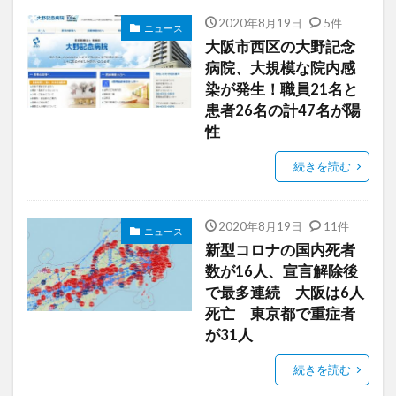
2020年8月19日
5件
ニュース
大阪市西区の大野記念
病院、大規模な院内感
染が発生！職員21名と
患者26名の計47名が陽
性
続きを読む
2020年8月19日
11件
ニュース
新型コロナの国内死者
数が16人、宣言解除後
で最多連続 大阪は6人
死亡 東京都で重症者
が31人
続きを読む