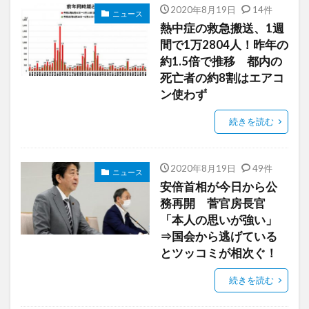
2020年8月19日
14件
ニュース
熱中症の救急搬送、1週
間で1万2804人！昨年の
約1.5倍で推移 都内の
死亡者の約8割はエアコ
ン使わず
続きを読む
2020年8月19日
49件
ニュース
安倍首相が今日から公
務再開 菅官房長官
「本人の思いが強い」
⇒国会から逃げている
とツッコミが相次ぐ！
続きを読む