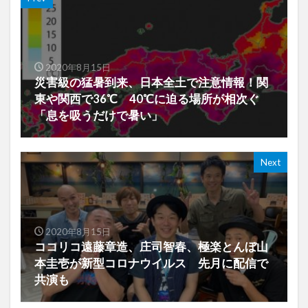
2020年8月15日
災害級の猛暑到来、日本全土で注意情報！関
東や関西で36℃ 40℃に迫る場所が相次ぐ
「息を吸うだけで暑い」
Next
2020年8月15日
ココリコ遠藤章造、庄司智春、極楽とんぼ山
本圭壱が新型コロナウイルス 先月に配信で
共演も