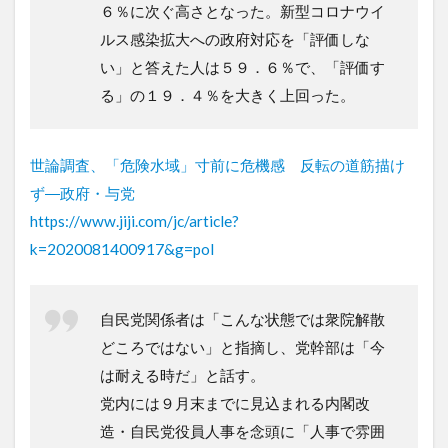
６％に次ぐ高さとなった。新型コロナウイ
ルス感染拡大への政府対応を「評価しな
い」と答えた人は５９．６％で、「評価す
る」の１９．４％を大きく上回った。
世論調査、「危険水域」寸前に危機感 反転の道筋描け
ず―政府・与党
https://www.jiji.com/jc/article?
k=2020081400917&g=pol
自民党関係者は「こんな状態では衆院解散
どころではない」と指摘し、党幹部は「今
は耐える時だ」と話す。
党内には９月末までに見込まれる内閣改
造・自民党役員人事を念頭に「人事で雰囲