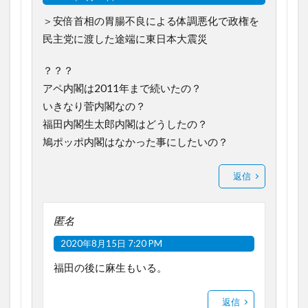
＞安倍首相の胃腸不良による体調悪化で政権を
民主党に渡した途端に東日本大震災
？？？
アペ内閣は2011年まで続いたの？
いきなり菅内閣なの？
福田内閣生太郎内閣はどうしたの？
鳩ポッポ内閣はなかった事にしたいの？
返信
匿名
2020年8月15日 7:20 PM
福田の後に麻生もいる。
返信