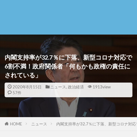
内閣支持率が32.7％に下落、新型コロナ対応で
6割不満！政府関係者「何もかも政権の責任に
されている」
2020年8月15日
ニュース
,
政治経済
1913view
57件
HOME
ニュース
内閣支持率が32.7％に下落、新型コロナ対