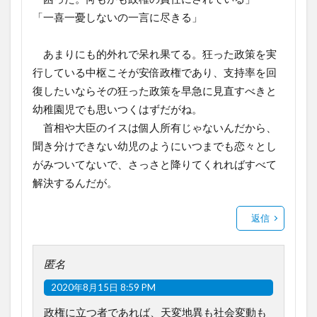
「一喜一憂しないの一言に尽きる」
あまりにも的外れで呆れ果てる。狂った政策を実
行している中枢こそが安倍政権であり、支持率を回
復したいならその狂った政策を早急に見直すべきと
幼稚園児でも思いつくはずだがね。
首相や大臣のイスは個人所有じゃないんだから、
聞き分けできない幼児のようにいつまでも恋々とし
がみついてないで、さっさと降りてくれればすべて
解決するんだが。
返信
匿名
2020年8月15日 8:59 PM
政権に立つ者であれば、天変地異も社会変動も