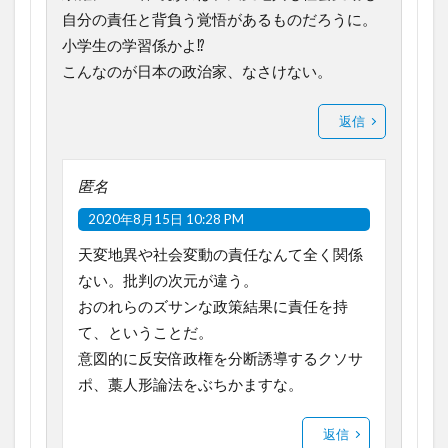
自分の責任と背負う覚悟があるものだろうに。
小学生の学習係かよ⁉
こんなのが日本の政治家、なさけない。
返信
匿名
2020年8月15日 10:28 PM
天変地異や社会変動の責任なんて全く関係
ない。批判の次元が違う。
おのれらのズサンな政策結果に責任を持
て、ということだ。
意図的に反安倍政権を分断誘導するクソサ
ポ、藁人形論法をぶちかますな。
返信