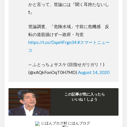
かと言って、世論には『聞く耳持たないし
❗』
世論調査、「危険水域」寸前に危機感 反
転の道筋描けず―政府・与党
https://t.co/DqaHFrgn34
#スマートニュー
ス
— ふとっちょサスケ (目指せガリガリ！)
(@xAQkFonOqT0H7MD)
August 14, 2020
この記事が気に入ったら
いいね！しよう