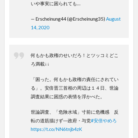
いや事実に困られても…
— Erscheinung44 (@Erscheinung35)
August
14, 2020
何もかも政権のせいだろ！とツッコミどこ
ろ満載↓↓
「困った。何もかも政権の責任にされてい
る」。安倍晋三首相の周辺は１４日、世論
調査結果に困惑の表情を浮かべた。
世論調査、「危険水域」寸前に危機感 反
転の道筋描けず―政府・与党
#安倍やめろ
https://t.co/NN6tnjb4zK