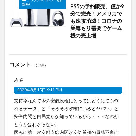
題系)
PS5の予約販売、僅か9
分で完売！アメリカで
も速攻消滅！コロナの
巣篭もり需要でゲーム
機の売上増
コメント
（57件）
匿名
2020年8月15日 6:11 PM
支持率なんて今の安倍政権にとってはどうにでも作
れるデータ、と「そろそろ政権にいるとヤバい」と
安倍内閣と自民党らが知っているから・・・なのか
どうかはわからない。
因みに第一次安部安倍内閣が安倍首相の胃腸不良に