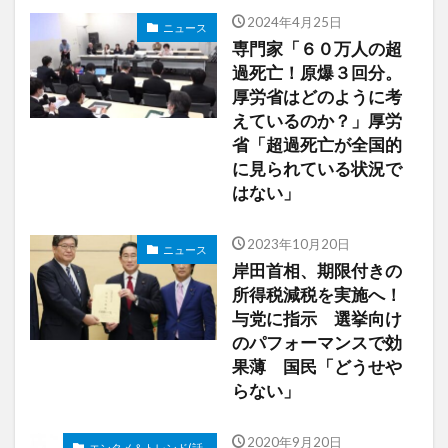
2024年4月25日
ニュース
専門家「６０万人の超
過死亡！原爆３回分。
厚労省はどのように考
えているのか？」厚労
省「超過死亡が全国的
に見られている状況で
はない」
2023年10月20日
ニュース
岸田首相、期限付きの
所得税減税を実施へ！
与党に指示 選挙向け
のパフォーマンスで効
果薄 国民「どうせや
らない」
2020年9月20日
エンタメ＆トレンド(話