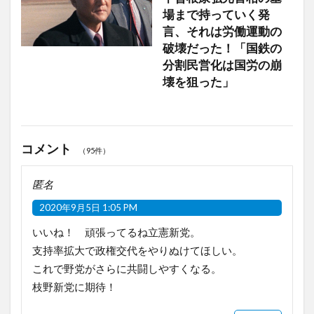
場まで持っていく発
言、それは労働運動の
破壊だった！「国鉄の
分割民営化は国労の崩
壊を狙った」
コメント
（95件）
匿名
2020年9月5日 1:05 PM
いいね！ 頑張ってるね立憲新党。
支持率拡大で政権交代をやりぬけてほしい。
これで野党がさらに共闘しやすくなる。
枝野新党に期待！