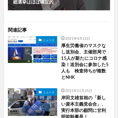
総選挙はほぼ確定的
関連記事
2021年4月15日
ニュース
厚生労働省のマスクな
し送別会、主催部局で
15人が新たにコロナ感
染！送別会に参加した5
人も 検査待ちが複数
とNHK
2021年11月25日
ニュース
岸田文雄首相の「新し
い資本主義党会合」、
実行本部の顧問に甘利
明前幹事長！