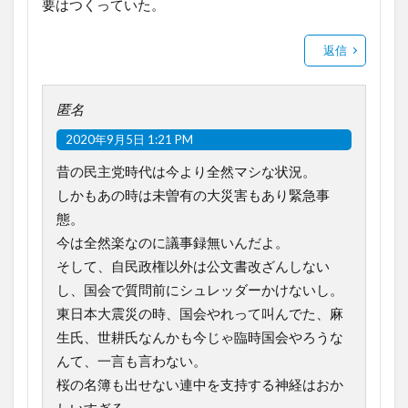
要はつくっていた。
返信
匿名
2020年9月5日 1:21 PM
昔の民主党時代は今より全然マシな状況。
しかもあの時は未曽有の大災害もあり緊急事
態。
今は全然楽なのに議事録無いんだよ。
そして、自民政権以外は公文書改ざんしない
し、国会で質問前にシュレッダーかけないし。
東日本大震災の時、国会やれって叫んでた、麻
生氏、世耕氏なんかも今じゃ臨時国会やろうな
んて、一言も言わない。
桜の名簿も出せない連中を支持する神経はおか