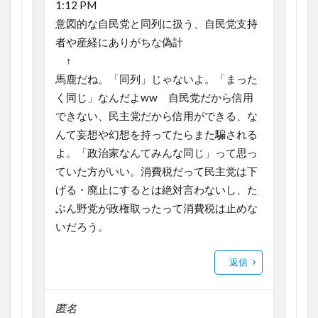
1:12 PM
意図的な自民党と同列に扱う、自民党支持
者や産経にありがちな偽計
↑
馬鹿だね。「同列」じゃないよ。「まった
く同じ」なんだよww 自民党だから信用
できない、民主党だから信用ができる、な
んて妄想や幻想を持ってたらまた騙される
よ。「政治家なんてみんな同じ」って思っ
ていた方がいい。消費税だって民主党は下
げる・廃止にするとは絶対言わないし、た
ぶん野党が政権取ったって消費税は止めな
いだろう。
返信
匿名