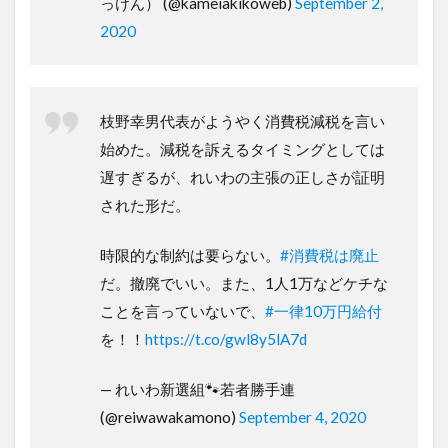
っけん） (@kameiakikoweb)
September 2,
2020
枝野幸男代表がようやく消費税減税を言い
始めた。減税を訴えるタイミングとしては
遅すぎるが、れいわの主張の正しさが証明
された形だ。
時限的な制約は要らない。
#消費税は廃止
だ。撤廃でいい。また、1人1万などケチな
ことを言っていないで、
#一律10万円給付
を！！
https://t.co/gwl8y5lA7d
— れいわ新選組🐾若者勝手連
(@reiwawakamono)
September 4, 2020