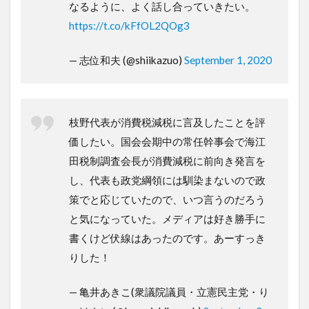
なるように、よく話し合っていきたい。
https://t.co/kFfOL2QOg3
— 志位和夫 (@shiikazuo)
September 1, 2020
枝野代表が消費税減税に言及したことを評
価したい。国会会期中の常任幹事会で海江
田税制調査会長が消費減税に前向き発言を
し、代表も政党綱領には馴染まないので政
策でと応じていたので、いつ言うのだろう
と気になっていた。メディアは好き勝手に
書くけど伏線はあったのです。あーすっき
りした！
— 亀井あきこ(衆議院議員・立憲民主党・り