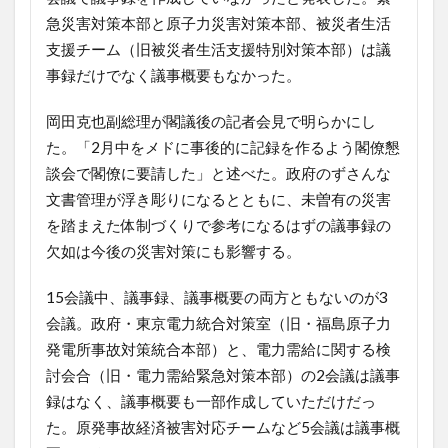
急災害対策本部と原子力災害対策本部、被災者生活
支援チーム（旧被災者生活支援特別対策本部）は議
事録だけでなく議事概要もなかった。
岡田克也副総理が閣議後の記者会見で明らかにし
た。「2月中をメドに事後的に記録を作るよう閣僚懇
談会で閣僚に要請した」と述べた。政府のずさんな
文書管理が浮き彫りになるとともに、未曽有の災害
を踏まえた体制づくりで参考になるはずの議事録の
欠如は今後の災害対策にも影響する。
15会議中、議事録、議事概要の両方ともないのが3
会議。政府・東京電力統合対策室（旧・福島原子力
発電所事故対策統合本部）と、電力需給に関する検
討会合（旧・電力需給緊急対策本部）の2会議は議事
録はなく、議事概要も一部作成していただけだっ
た。原発事故経済被害対応チームなど5会議は議事概