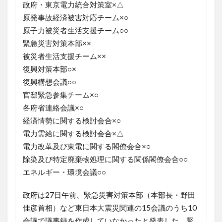
政府・東京電力統合対策室×△
原発事故経済被害対応チーム×○
原子力被災者生活支援チーム○○
緊急災害対策本部××
被災者生活支援チーム××
復興対策本部○×
復興構想会議○○
官邸緊急参集チーム×○
各府省連絡会議×○
経済情勢に関する検討会合×○
電力需給に関する検討会合×△
電力改革及び東電に関する閣僚会合×○
除染及び特定廃棄物処理に関する関係閣僚会合○○
エネルギー・環境会議○○
政府は27日午前、緊急災害対策本部（本部長・野田
佳彦首相）など東日本大震災関連の15会議のうち10
会議で議事録を作成していなかったと発表した。緊