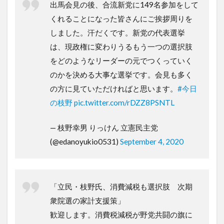
出馬会見の後、合流新党に149名参加をして
くれることになった皆さんにご挨拶周りを
しました。汗だくです。新党の代表選挙
は、現政権に変わりうるもう一つの選択肢
をどのようなリーダーの元でつくっていく
のかを決める大事な選挙です。会見も多く
の方に見ていただければと思います。
#今日
の枝野
pic.twitter.com/rDZZ8PSNTL
— 枝野幸男 りっけん 立憲民主党
(@edanoyukio0531)
September 4, 2020
「立民・枝野氏、消費減税も選択肢 次期
衆院選の家計支援策」
歓迎します。消費税減税が野党共闘の旗に