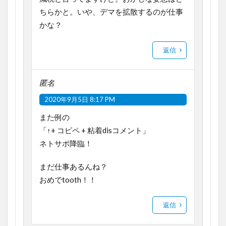
ちらかと。いや、デマを拡散するのが仕事
かな？
返信
匿名
2020年9月5日 8:17 PM
また例の
「↑+ コピペ + 粘着disコメント」
ネトサポ降臨！
まだ仕事あるんね？
おめでtooth！！
返信