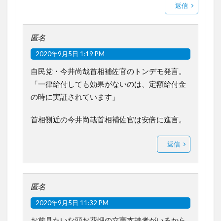
返信
匿名
2020年9月5日 1:19 PM
自民党・今井尚哉首相補佐官のトンデモ発言。
「一律給付しても効果がないのは、定額給付金
の時に実証されています」
首相側近の今井尚哉首相補佐官は安倍に進言。
返信
匿名
2020年9月5日 11:32 PM
お前見たいな頭お花畑の立憲支持者がいるから