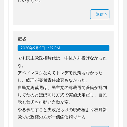
しいすぎる。
返信
匿名
2020年9月5日 1:29 PM
でも民主党政権時代は、中抜き丸投げなかった
な。
アベノマスクなんてトンデモ政策もなかった
し、総理が突然責任放棄もなかった。
自民党総裁選は、民主党の総裁選で菅氏が批判
してたのとほぼ同じ方式で実施決定だし、自民
党も菅氏も行動と言動が変。
やる事なすこと失敗だらけの現政権より枝野新
党での政権の方が一億倍信頼できる。