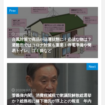
Prev
2020年9月5日
台風対策で商品が品薄状態に！必須な物は？
避難所ではコロナ対策も重要！停電準備や簡
易トイレ、ゴミ袋など
Next
2020年9月5日
菅義偉内閣、消費税減税で衆議院解散総選挙
か？総務相に橋下徹氏が浮上との報道 年内