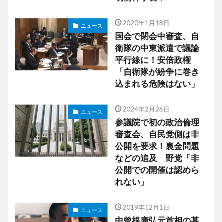
2020年1月18日
ニュース
国会で閉会中審査、自
衛隊の中東派遣で議論
平行線に！安倍政権
「自衛隊が紛争に巻き
込まれる危険はない」
2024年2月26日
ニュース
参議院で初の政治倫理
審査会、自民党側は非
公開を要求！裏金問題
などの追及 野党「非
公開での開催は認めら
れない」
2019年12月1日
ニュース
中曾根康弘元首相の墓