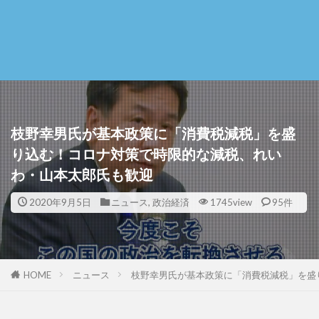
枝野幸男氏が基本政策に「消費税減税」を盛
り込む！コロナ対策で時限的な減税、れい
わ・山本太郎氏も歓迎
2020年9月5日
ニュース
,
政治経済
1745view
95件
HOME
ニュース
枝野幸男氏が基本政策に「消費税減税」を盛