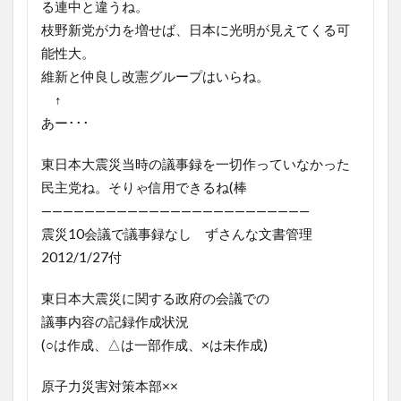
る連中と違うね。
枝野新党が力を増せば、日本に光明が見えてくる可
能性大。
維新と仲良し改憲グループはいらね。
↑
あー･･･
東日本大震災当時の議事録を一切作っていなかった
民主党ね。そりゃ信用できるね(棒
—————————————————————————
震災10会議で議事録なし ずさんな文書管理
2012/1/27付
東日本大震災に関する政府の会議での
議事内容の記録作成状況
(○は作成、△は一部作成、×は未作成)
原子力災害対策本部××