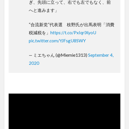
ぎ、先頭に立って、右でも左でもなく、前
へと進みます」
“合流新党”代表選 枝野氏が出馬表明「消費
税減税を」
https://t.co/PxIqrlXyoU
pic.twitter.com/YJFsgU8SWY
— ミエちゃん (@Miemie1313)
September 4,
2020