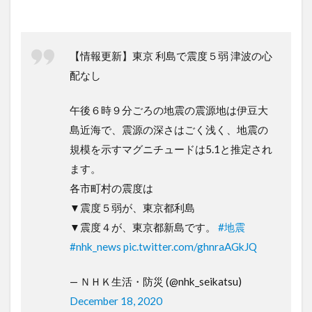
【情報更新】東京 利島で震度５弱 津波の心
配なし
午後６時９分ごろの地震の震源地は伊豆大
島近海で、震源の深さはごく浅く、地震の
規模を示すマグニチュードは5.1と推定され
ます。
各市町村の震度は
▼震度５弱が、東京都利島
▼震度４が、東京都新島です。
#地震
#nhk_news
pic.twitter.com/ghnraAGkJQ
— ＮＨＫ生活・防災 (@nhk_seikatsu)
December 18, 2020