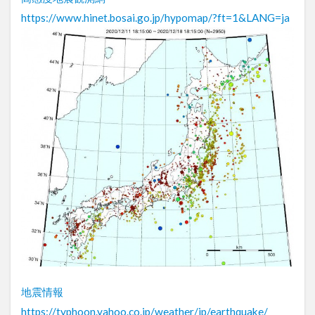
https://www.hinet.bosai.go.jp/hypomap/?ft=1&LANG=ja
地震情報
https://typhoon.yahoo.co.jp/weather/jp/earthquake/