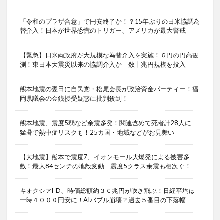
「令和のプラザ合意」で円安終了か！？15年ぶりの日米協調為
替介入！日本が世界恐慌のトリガー、アメリカが最大警戒
【緊急】日米両政府が大規模な為替介入を実施！６円の円高観
測！東日本大震災以来の協調介入か 数十兆円規模を投入
熊本地震の翌日に自民党・松尾会長が政治資金パーティー！福
岡県議会の金銭授受疑惑に批判殺到！
熊本地震、震度5弱など余震多発！関連含めて死者計28人に
猛暑で熱中症リスクも！25カ国・地域などがお見舞い
【大地震】熊本で震度7、イオンモール大爆発による被害多
数！最大84センチの地殻変動 震度5クラス余震も相次ぐ！
キオクシアHD、時価総額約３０兆円が吹き飛ぶ！日経平均は
一時４０００円安に！AIバブル崩壊？過去５番目の下落幅