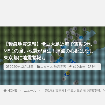
【緊急地震速報】伊豆大島近海で震度5弱、
M5.1の強い地震が発生！津波の心配はなし
東京都に地震警報も
2020年12月18日
ニュース
,
地震災害
610view
3件
HOME
ニュース
【緊急地震速報】伊豆大島近海で震度5弱、M