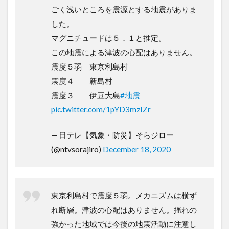
ごく浅いところを震源とする地震がありま
した。
マグニチュードは５．１と推定。
この地震による津波の心配はありません。
震度５弱 東京利島村
震度４ 新島村
震度３ 伊豆大島
#地震
pic.twitter.com/1pYD3mzIZr
— 日テレ【気象・防災】そらジロー
(@ntvsorajiro)
December 18, 2020
東京利島村で震度５弱。メカニズムは横ず
れ断層。津波の心配はありません。揺れの
強かった地域では今後の地震活動に注意し