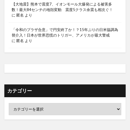
【大地震】熊本で震度7、イオンモール大爆発による被害多
数！最大84センチの地殻変動 震度5クラス余震も相次ぐ！
に
匿名
より
「令和のプラザ合意」で円安終了か！？15年ぶりの日米協調為
替介入！日本が世界恐慌のトリガー、アメリカが最大警戒
に
匿名
より
カテゴリー