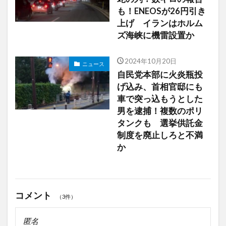
も！ENEOSが26円引き
上げ イランはホルム
ズ海峡に機雷設置か
2024年10月20日
ニュース
自民党本部に火炎瓶投
げ込み、首相官邸にも
車で突っ込もうとした
男を逮捕！複数のポリ
タンクも 選挙供託金
制度を廃止しろと不満
か
コメント
（3件）
匿名