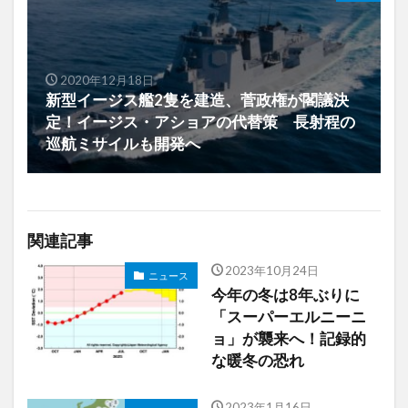
2020年12月18日
新型イージス艦2隻を建造、菅政権が閣議決
定！イージス・アショアの代替策 長射程の
巡航ミサイルも開発へ
関連記事
2023年10月24日
ニュース
今年の冬は8年ぶりに
「スーパーエルニーニ
ョ」が襲来へ！記録的
な暖冬の恐れ
2023年1月16日