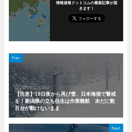
情報速報ドットコムの最新記事が届
きます！
Prev
2020年12月18日
【注意】18日夜から再び雪、日本海側で警戒
を！新潟県の立ち往生は作業難航 未だに数
百台が動けないまま
Next