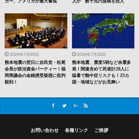
ガー、アメリカが最大警戒
入か 数十兆円規模を投入
2026年7月30日
2026年7月30日
熊本地震の翌日に自民党・松尾
熊本地震、震度5弱など余震多
会長が政治資金パーティー！福
発！関連含めて死者計28人に
岡県議会の金銭授受疑惑に批判
猛暑で熱中症リスクも！25カ
殺到！
国・地域などがお見舞い
お問い合わせ
各種リンク
ご挨拶