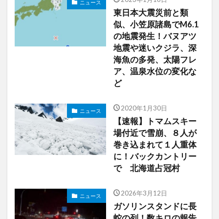
ニュース
東日本大震災前と類
似、小笠原諸島でM6.1
の地震発生！バヌアツ
地震や迷いクジラ、深
海魚の多発、太陽フレ
ア、温泉水位の変化な
ど
2020年1月30日
ニュース
【速報】トマムスキー
場付近で雪崩、８人が
巻き込まれて１人重体
に！バックカントリー
で 北海道占冠村
2026年3月12日
ニュース
ガソリンスタンドに長
蛇の列！数キロの報告