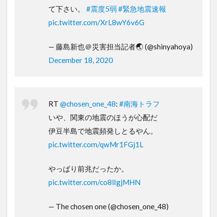
て下さい。
#震度5弱
#緊急地震速報
pic.twitter.com/XrL8wY6v6G
— 藤島新也＠災害担当記者🌏 (@shinyahoya)
December 18, 2020
RT
@chosen_one_48
:
#南海トラフ
いや、関東の地震のほうが心配だ
伊豆半島で地震頻発しとるやん。
pic.twitter.com/qwMr1FGj1L
やっぱり前兆だったか。
pic.twitter.com/co8lIgjMHN
— The chosen one (@chosen_one_48)