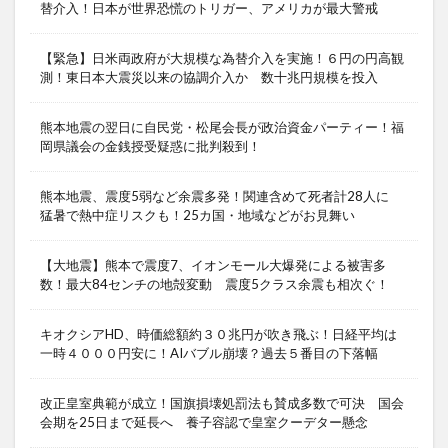
替介入！日本が世界恐慌のトリガー、アメリカが最大警戒
【緊急】日米両政府が大規模な為替介入を実施！６円の円高観
測！東日本大震災以来の協調介入か 数十兆円規模を投入
熊本地震の翌日に自民党・松尾会長が政治資金パーティー！福
岡県議会の金銭授受疑惑に批判殺到！
熊本地震、震度5弱など余震多発！関連含めて死者計28人に
猛暑で熱中症リスクも！25カ国・地域などがお見舞い
【大地震】熊本で震度7、イオンモール大爆発による被害多
数！最大84センチの地殻変動 震度5クラス余震も相次ぐ！
キオクシアHD、時価総額約３０兆円が吹き飛ぶ！日経平均は
一時４０００円安に！AIバブル崩壊？過去５番目の下落幅
改正皇室典範が成立！国旗損壊処罰法も賛成多数で可決 国会
会期を25日まで延長へ 養子容認で皇室クーデター懸念