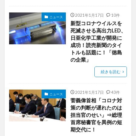
2021年1月17日
10件
ニュース
新型コロナウイルスを
死滅させる高出力LED、
日亜化学工業が開発に
成功！読売新聞のタイ
トルも話題に！「徳島
の企業」
続きを読む
2021年1月17日
43件
ニュース
菅義偉首相「コロナ対
策の判断が遅れたのは
担当官のせい」⇒総理
首席秘書官を異例の短
期交代に！