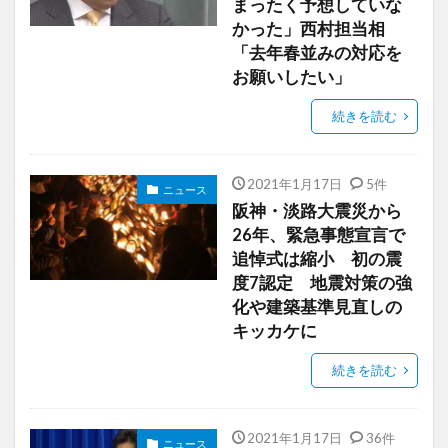
まったく予想していな
かった」西村担当相
「去年春並みの対応を
お願いしたい」
続きを読む
2021年1月17日
5件
ニュース
阪神・淡路大震災から
26年、緊急事態宣言で
追悼式は縮小 初の震
度7認定 地震対策の強
化や建築基準見直しの
キッカケに
続きを読む
2021年1月17日
36件
ニュース