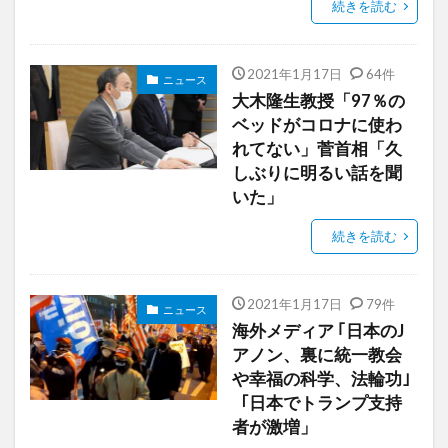
続きを読む
2021年1月17日
64件
ニュース
大木隆生教授「97％の
ベッドがコロナに使わ
れてない」菅首相「久
しぶりに明るい話を聞
いた」
続きを読む
2021年1月17日
79件
ニュース
海外メディア ｢日本のJ
アノン、裏に統一教会
や幸福の科学、法輪功｣
「日本でトランプ支持
者が激増」