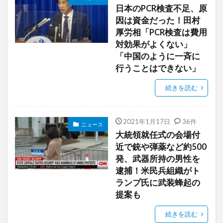
日本のPCR検査不足、原
因は資金だった！田村
厚労相「PCR検査は費用
対効果がよくない」
「中国のように一斉に
行うことはできない」
続きを読む
2021年1月17日
36件
ニュース
大統領就任式の会場付
近で銃や弾薬など約500
発、武器所持の男性を
逮捕！米民兵組織がト
ランプ氏に武装蜂起の
提案も
続きを読む