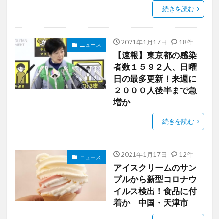
続きを読む
2021年1月17日
18件
ニュース
【速報】東京都の感染
者数１５９２人、日曜
日の最多更新！来週に
２０００人後半まで急
増か
続きを読む
2021年1月17日
12件
ニュース
アイスクリームのサン
プルから新型コロナウ
イルス検出！食品に付
着か 中国・天津市