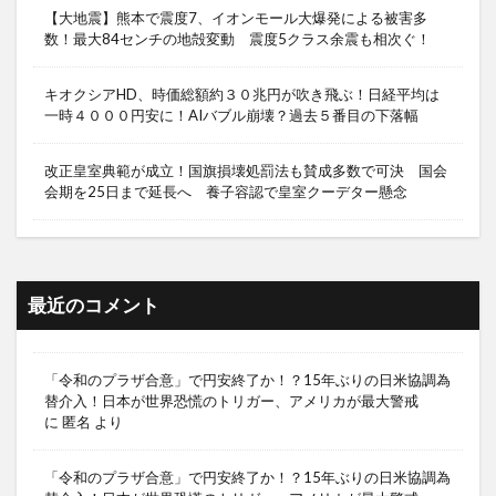
【大地震】熊本で震度7、イオンモール大爆発による被害多
数！最大84センチの地殻変動 震度5クラス余震も相次ぐ！
キオクシアHD、時価総額約３０兆円が吹き飛ぶ！日経平均は
一時４０００円安に！AIバブル崩壊？過去５番目の下落幅
改正皇室典範が成立！国旗損壊処罰法も賛成多数で可決 国会
会期を25日まで延長へ 養子容認で皇室クーデター懸念
最近のコメント
「令和のプラザ合意」で円安終了か！？15年ぶりの日米協調為
替介入！日本が世界恐慌のトリガー、アメリカが最大警戒
に
匿名
より
「令和のプラザ合意」で円安終了か！？15年ぶりの日米協調為