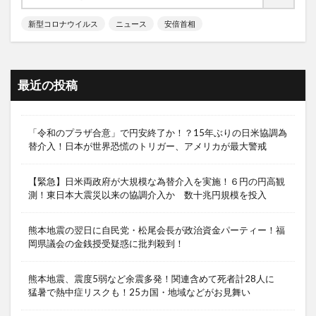
新型コロナウイルス
ニュース
安倍首相
最近の投稿
「令和のプラザ合意」で円安終了か！？15年ぶりの日米協調為
替介入！日本が世界恐慌のトリガー、アメリカが最大警戒
【緊急】日米両政府が大規模な為替介入を実施！６円の円高観
測！東日本大震災以来の協調介入か 数十兆円規模を投入
熊本地震の翌日に自民党・松尾会長が政治資金パーティー！福
岡県議会の金銭授受疑惑に批判殺到！
熊本地震、震度5弱など余震多発！関連含めて死者計28人に
猛暑で熱中症リスクも！25カ国・地域などがお見舞い