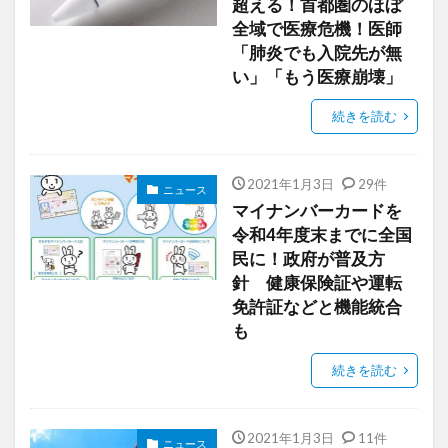
超える！首都圏のほぼ
全域で医療危機！医師
「肺炎でも入院先が無
い」「もう医療崩壊」
続きを読む
2021年1月3日
29件
ニュース
マイナンバーカードを
令和4年度末までに全国
民に！政府が普及方
針 健康保険証や運転
免許証などと機能統合
も
続きを読む
2021年1月3日
11件
ニュース