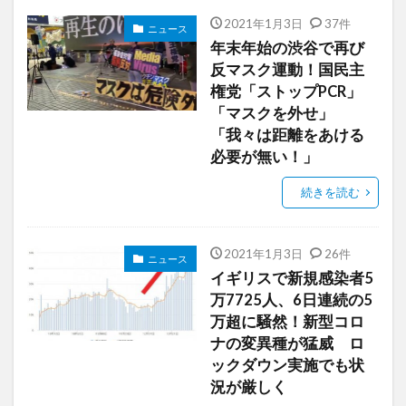
2021年1月3日
37件
ニュース
年末年始の渋谷で再び
反マスク運動！国民主
権党「ストップPCR」
「マスクを外せ」
「我々は距離をあける
必要が無い！」
続きを読む
2021年1月3日
26件
ニュース
イギリスで新規感染者5
万7725人、6日連続の5
万超に騒然！新型コロ
ナの変異種が猛威 ロ
ックダウン実施でも状
況が厳しく