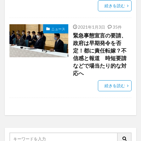
続きを読む
2021年1月3日
35件
ニュース
緊急事態宣言の要請、
政府は早期発令を否
定！都に責任転嫁？不
信感と報道 時短要請
などで場当たり的な対
応へ
続きを読む