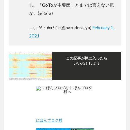
し、「GoToが主要因」とまでは言えない気
が。(๑¯ω¯๑)
— (・∀・)bｫｩｨｪ (@pazudora_ya)
February 1,
2021
この記事が気に入ったら
いいね！しよう
にほんブログ村