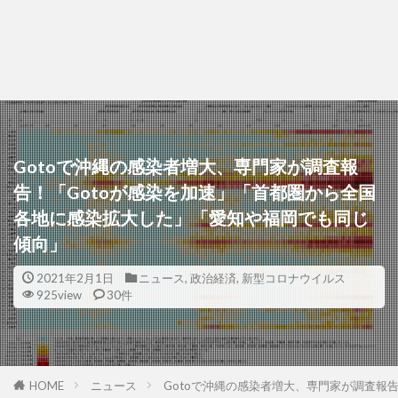
Gotoで沖縄の感染者増大、専門家が調査報
告！「Gotoが感染を加速」「首都圏から全国
各地に感染拡大した」「愛知や福岡でも同じ
傾向」
2021年2月1日
ニュース
,
政治経済
,
新型コロナウイルス
925view
30件
HOME
ニュース
Gotoで沖縄の感染者増大、専門家が調査報