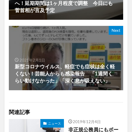
へ！延期期間は1ヶ月程度で調整 今日にも
菅首相が言及予定
Next
2021年2月1日
新型コロナウイルス、軽症でも症状は全く軽
くない！芸能人からも感染報告 「1週間く
らい動けなかった」「深く息が吸えない」
関連記事
2019年12月4日
ニュース
非正規公務員にもボー