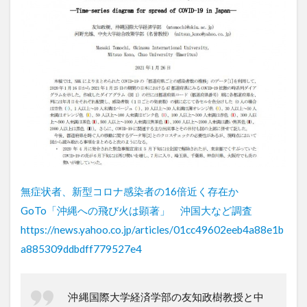
無症状者、新型コロナ感染者の16倍近く存在か
GoTo「沖縄への飛び火は顕著」 沖国大など調査
https://news.yahoo.co.jp/articles/01cc49602eeb4a88e1b
a885309ddbdff779527e4
沖縄国際大学経済学部の友知政樹教授と中