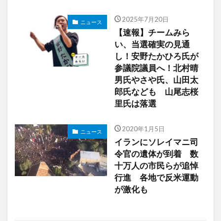
2025年7月20日
ニュース
【速報】チームみら
い、当選確実の見通
し！安野たかひろ氏が
参議院議員へ！北村晴
男氏やさや氏、山田太
郎氏なども 山尾志桜
里氏は落選
2020年1月5日
ニュース
イランにソレイマニ司
令官の遺体が到着 数
十万人の市民らが追悼
行進 各地で反米運動
が激化も