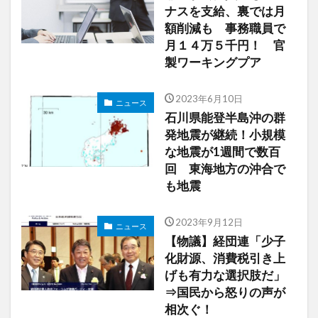
ナスを支給、裏では月
額削減も 事務職員で
月１４万５千円！ 官
製ワーキングプア
2023年6月10日
ニュース
石川県能登半島沖の群
発地震が継続！小規模
な地震が1週間で数百
回 東海地方の沖合で
も地震
2023年9月12日
ニュース
【物議】経団連「少子
化財源、消費税引き上
げも有力な選択肢だ」
⇒国民から怒りの声が
相次ぐ！