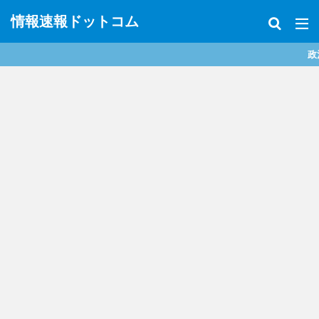
情報速報ドットコム
政治、経済、地震、放