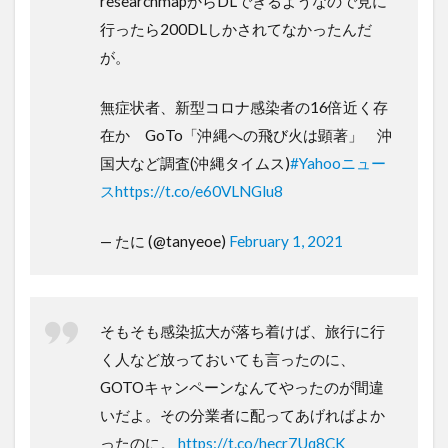
researchmapからDLできるようなので見に
行ったら200DLしかされてなかったんだ
が。
無症状者、新型コロナ感染者の16倍近く存
在か GoTo「沖縄への飛び火は顕著」 沖
国大など調査(沖縄タイムス)
#Yahooニュー
ス
https://t.co/e60VLNGlu8
— たに (@tanyeoe)
February 1, 2021
そもそも感染拡大が落ち着けば、旅行に行
く人など放っておいても言ったのに、
GOTOキャンペーンなんてやったのが間違
いだよ。その分業者に配ってあげればよか
ったのに。
https://t.co/hecr7Uq8CK