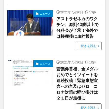
2021年7月30日
13件
ニュース
アストラゼネカのワク
チン、原則40歳以上で
分科会が了承！海外で
は接種後に血栓報告
続きを読む
2021年7月30日
10件
ニュース
菅義偉首相、金メダル
おめでとうツイートを
連続投稿！緊急事態宣
言への言及はゼロ コ
ロナ対策の呼び掛けは
２１日が最後に
続きを読む