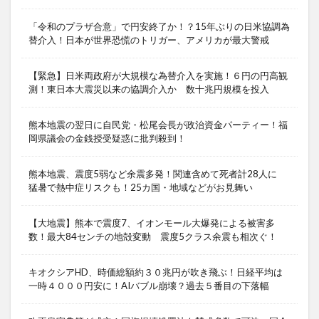
「令和のプラザ合意」で円安終了か！？15年ぶりの日米協調為
替介入！日本が世界恐慌のトリガー、アメリカが最大警戒
【緊急】日米両政府が大規模な為替介入を実施！６円の円高観
測！東日本大震災以来の協調介入か 数十兆円規模を投入
熊本地震の翌日に自民党・松尾会長が政治資金パーティー！福
岡県議会の金銭授受疑惑に批判殺到！
熊本地震、震度5弱など余震多発！関連含めて死者計28人に
猛暑で熱中症リスクも！25カ国・地域などがお見舞い
【大地震】熊本で震度7、イオンモール大爆発による被害多
数！最大84センチの地殻変動 震度5クラス余震も相次ぐ！
キオクシアHD、時価総額約３０兆円が吹き飛ぶ！日経平均は
一時４０００円安に！AIバブル崩壊？過去５番目の下落幅