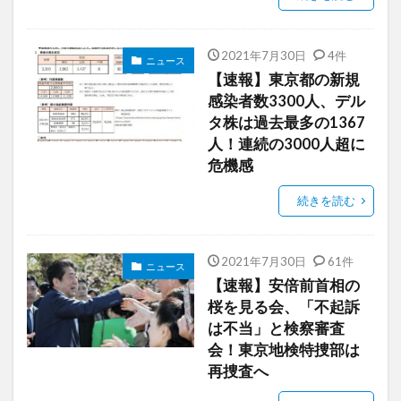
2021年7月30日
4件
ニュース
【速報】東京都の新規
感染者数3300人、デル
タ株は過去最多の1367
人！連続の3000人超に
危機感
続きを読む
2021年7月30日
61件
ニュース
【速報】安倍前首相の
桜を見る会、「不起訴
は不当」と検察審査
会！東京地検特捜部は
再捜査へ