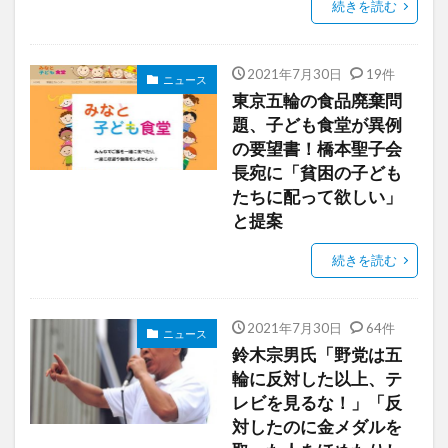
続きを読む
2021年7月30日
19件
ニュース
東京五輪の食品廃棄問
題、子ども食堂が異例
の要望書！橋本聖子会
長宛に「貧困の子ども
たちに配って欲しい」
と提案
続きを読む
2021年7月30日
64件
ニュース
鈴木宗男氏「野党は五
輪に反対した以上、テ
レビを見るな！」「反
対したのに金メダルを