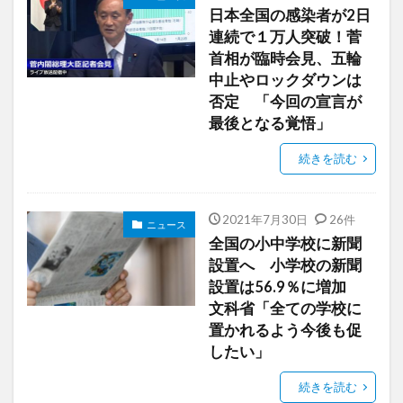
日本全国の感染者が2日
連続で１万人突破！菅
首相が臨時会見、五輪
中止やロックダウンは
否定 「今回の宣言が
最後となる覚悟」
続きを読む
2021年7月30日
26件
ニュース
全国の小中学校に新聞
設置へ 小学校の新聞
設置は56.9％に増加
文科省「全ての学校に
置かれるよう今後も促
したい」
続きを読む