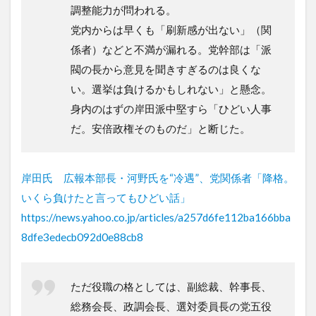
調整能力が問われる。
党内からは早くも「刷新感が出ない」（関
係者）などと不満が漏れる。党幹部は「派
閥の長から意見を聞きすぎるのは良くな
い。選挙は負けるかもしれない」と懸念。
身内のはずの岸田派中堅すら「ひどい人事
だ。安倍政権そのものだ」と断じた。
岸田氏 広報本部長・河野氏を“冷遇”、党関係者「降格。
いくら負けたと言ってもひどい話」
https://news.yahoo.co.jp/articles/a257d6fe112ba166bba
8dfe3edecb092d0e88cb8
ただ役職の格としては、副総裁、幹事長、
総務会長、政調会長、選対委員長の党五役