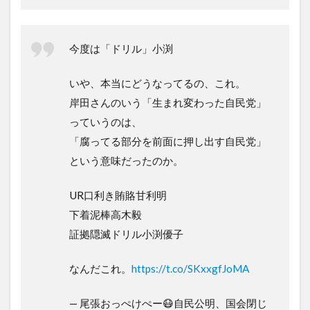
今度は「ドリル」小渕
いや、本当にどうなってるの、これ。
岸田さんのいう「生まれ変わった自民党」
っていうのは、
「腐ってる部分を前面に押し出す自民党」
という意味だったのか。
UR口利き賄賂甘利明
下着泥棒高木毅
証拠隠滅ドリル小渕優子
なんだこれ。
https://t.co/SKxxgfJoMA
— 尾張おっぺけぺー😷自民公明、国会閉じ