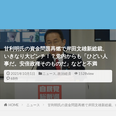
甘利明氏の資金問題再燃で岸田文雄新総裁、
いきなり大ピンチ！？党内からも「ひどい人
事だ。安倍政権そのものだ」などと不満
2021年10月1日
ニュース
,
政治経済
1528view
68件
HOME
ニュース
甘利明氏の資金問題再燃で岸田文雄新総裁、