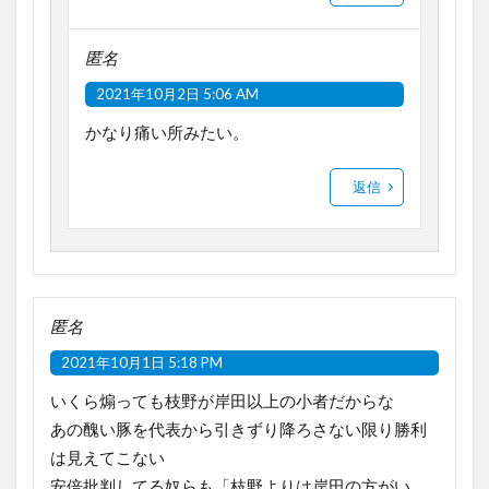
匿名
2021年10月2日 5:06 AM
かなり痛い所みたい。
返信
匿名
2021年10月1日 5:18 PM
いくら煽っても枝野が岸田以上の小者だからな
あの醜い豚を代表から引きずり降ろさない限り勝利
は見えてこない
安倍批判してる奴らも「枝野よりは岸田の方がい