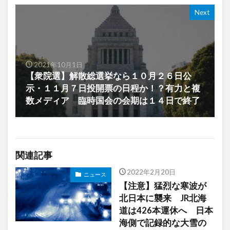
Next
2021年10月1日
【衆院選】解散総選挙なら１０月２６日公
示・１１月７日投開票の日程か！？有力と複
数メディア 臨時国会の会期は１４日で終了
関連記事
2022年2月20日
ニュース
【注意】猛烈な寒波が
北日本に襲来 JR北海
道は426本運休へ 日本
海側で記録的な大雪の