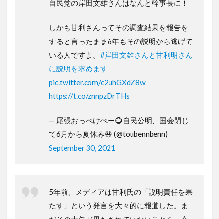
自民党の岸田文雄さんはなんと幹事長に！
しかも甘利さんってその調査結果を報告を
すると言ったまま6年もその説明から逃げて
いる人ですよ。
#岸田文雄さんと甘利明さん
に説明を求めます
pic.twitter.com/c2uhGXdZ8w
https://t.co/znnpzDrTHs
— 尾張おっぺけぺー😷自民公明、国会閉じ
て6月から夏休み😷 (@toubennbenn)
September 30, 2021
5年前、メディアは甘利氏の「説明責任を果
たす」という発言を大々的に報道した。ま
だその責任が果たされていないことを、今