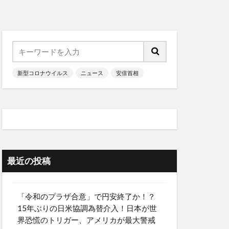
新型コロナウイルス
ニュース
安倍首相
最近の投稿
「令和のプラザ合意」で円安終了か！？
15年ぶりの日米協調為替介入！日本が世
界恐慌のトリガー、アメリカが最大警戒