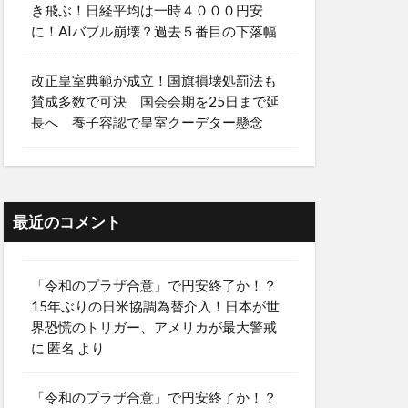
き飛ぶ！日経平均は一時４０００円安
に！AIバブル崩壊？過去５番目の下落幅
改正皇室典範が成立！国旗損壊処罰法も
賛成多数で可決 国会会期を25日まで延
長へ 養子容認で皇室クーデター懸念
最近のコメント
「令和のプラザ合意」で円安終了か！？
15年ぶりの日米協調為替介入！日本が世
界恐慌のトリガー、アメリカが最大警戒
に
匿名
より
「令和のプラザ合意」で円安終了か！？