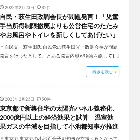
2023年2月23日
82件
自民・萩生田政調会長が問題発言！「児童
手当所得制限撤廃よりも公営住宅のたたみ
やお風呂やトイレを新しくしてあげたい」
＊自民党・萩生田氏 自民党の萩生田光一政調会長が問題
発言を行ったとして、とある発言内容が物議を醸して […]
続きを読む
2023年2月23日
50件
東京都で新築住宅の太陽光パネル義務化、
2000億円以上の経済効果と試算 温室効
果ガスの半減を目指して小池都知事が推進
＊東京都 東京都の小池百合子都知事が旗振り役となって