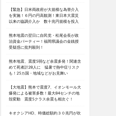
【緊急】日米両政府が大規模な為替介入
を実施！６円の円高観測！東日本大震災
以来の協調介入か 数十兆円規模を投入
熊本地震の翌日に自民党・松尾会長が政
治資金パーティー！福岡県議会の金銭授
受疑惑に批判殺到！
熊本地震、震度5弱など余震多発！関連含
めて死者計28人に 猛暑で熱中症リスク
も！25カ国・地域などがお見舞い
【大地震】熊本で震度7、イオンモール大
爆発による被害多数！最大84センチの地
殻変動 震度5クラス余震も相次ぐ！
キオクシアHD、時価総額約３０兆円が吹