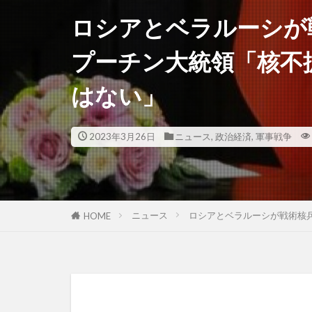
ロシアとベラルーシが
プーチン大統領「核不
はない」
2023年3月26日
ニュース
,
政治経済
,
軍事戦争
ニュース
ロシアとベラルーシが戦術核
HOME