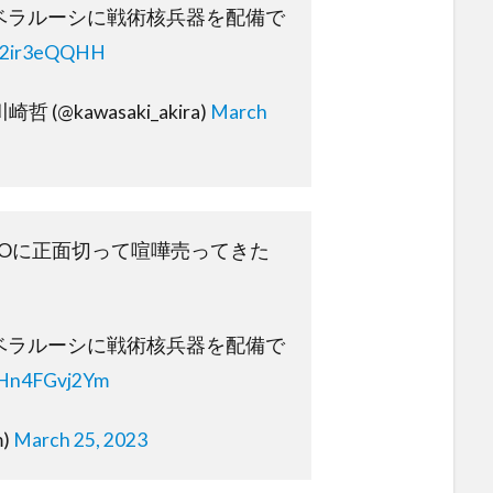
“ベラルーシに戦術核兵器を配備で
o/j2ir3eQQHH
 川崎哲 (@kawasaki_akira)
March
TOに正面切って喧嘩売ってきた
“ベラルーシに戦術核兵器を配備で
o/Hn4FGvj2Ym
m)
March 25, 2023