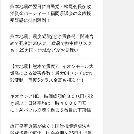
熊本地震の翌日に自民党・松尾会長が政
治資金パーティー！福岡県議会の金銭授
受疑惑に批判殺到！
熊本地震、震度5弱など余震多発！関連含
めて死者計28人に 猛暑で熱中症リスク
も！25カ国・地域などがお見舞い
【大地震】熊本で震度7、イオンモール大
爆発による被害多数！最大84センチの地
殻変動 震度5クラス余震も相次ぐ！
キオクシアHD、時価総額約３０兆円が吹
き飛ぶ！日経平均は一時４０００円安
に！AIバブル崩壊？過去５番目の下落幅
改正皇室典範が成立！国旗損壊処罰法も
賛成多数で可決 国会会期を25日まで延