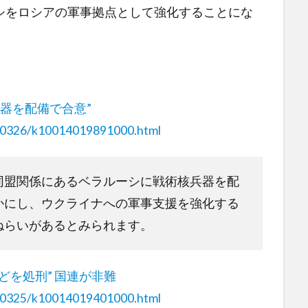
シをロシアの軍事拠点として強化することにな
器を配備で合意”
230326/k10014019891000.html
同盟関係にあるベラルーシに戦術核兵器を配
かにし、ウクライナへの軍事支援を強化する
ねらいがあるとみられます。
どを処刑” 国連が非難
230325/k10014019401000.html