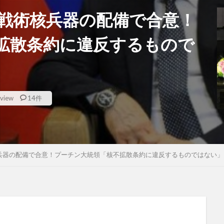
戦術核兵器の配備で合意！
拡散条約に違反するもので
view
14件
兵器の配備で合意！プーチン大統領「核不拡散条約に違反するものではない」