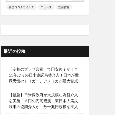
新型コロナウイルス
ニュース
安倍首相
最近の投稿
「令和のプラザ合意」で円安終了か！？
15年ぶりの日米協調為替介入！日本が世
界恐慌のトリガー、アメリカが最大警戒
【緊急】日米両政府が大規模な為替介入
を実施！６円の円高観測！東日本大震災
以来の協調介入か 数十兆円規模を投入