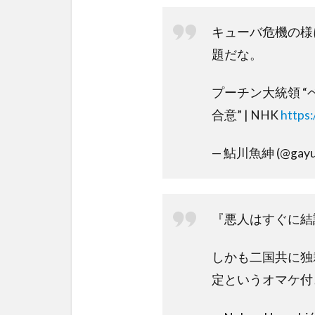
キューバ危機の様
題だな。
プーチン大統領 
合意” | NHK
https
— 鮎川魚紳 (@gayu
『悪人はすぐに結
しかも二国共に独
定というオマケ付