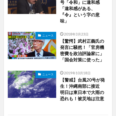
号「令和」に違和感
「違和感がある、
『令』という字の意
味」
2018年3月23日
ニュース
【驚愕】武村正義氏の
発言に騒然！「官房機
密費を政治評論家に」
「国会対策に使った」
2019年10月18日
ニュース
【警戒】台風20号が発
生！沖縄南部に接近
明日は東日本で大雨の
恐れも！被災地は注意