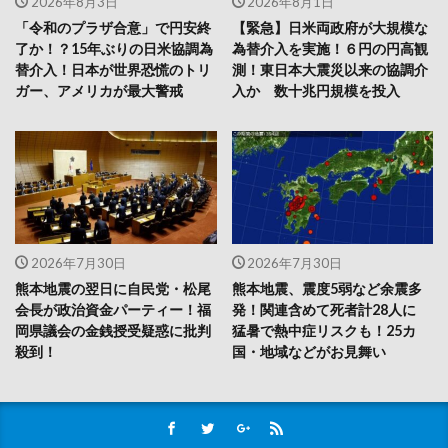
2026年8月3日
2026年8月1日
「令和のプラザ合意」で円安終
【緊急】日米両政府が大規模な
了か！？15年ぶりの日米協調為
為替介入を実施！６円の円高観
替介入！日本が世界恐慌のトリ
測！東日本大震災以来の協調介
ガー、アメリカが最大警戒
入か 数十兆円規模を投入
2026年7月30日
2026年7月30日
熊本地震の翌日に自民党・松尾
熊本地震、震度5弱など余震多
会長が政治資金パーティー！福
発！関連含めて死者計28人に
岡県議会の金銭授受疑惑に批判
猛暑で熱中症リスクも！25カ
殺到！
国・地域などがお見舞い