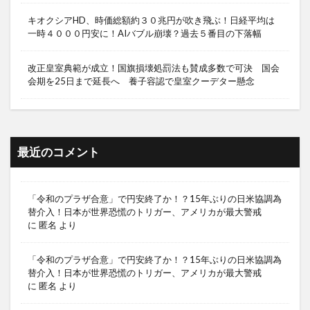
キオクシアHD、時価総額約３０兆円が吹き飛ぶ！日経平均は
一時４０００円安に！AIバブル崩壊？過去５番目の下落幅
改正皇室典範が成立！国旗損壊処罰法も賛成多数で可決 国会
会期を25日まで延長へ 養子容認で皇室クーデター懸念
最近のコメント
「令和のプラザ合意」で円安終了か！？15年ぶりの日米協調為
替介入！日本が世界恐慌のトリガー、アメリカが最大警戒
に
匿名
より
「令和のプラザ合意」で円安終了か！？15年ぶりの日米協調為
替介入！日本が世界恐慌のトリガー、アメリカが最大警戒
に
匿名
より