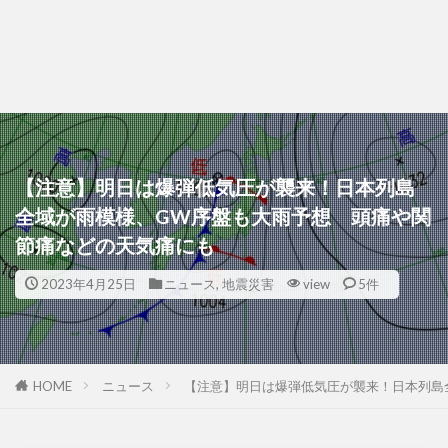
【注意】明日は爆弾低気圧が襲来！日本列島
全域が雨模様、GW序盤も大雨予想 頭痛や関
節痛などの天気痛にも
2023年4月25日
ニュース
,
地震災害
view
5件
HOME
ニュース
【注意】明日は爆弾低気圧が襲来！日本列島