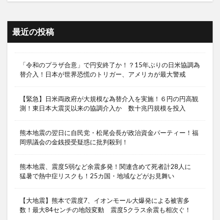
最近の投稿
「令和のプラザ合意」で円安終了か！？15年ぶりの日米協調為
替介入！日本が世界恐慌のトリガー、アメリカが最大警戒
【緊急】日米両政府が大規模な為替介入を実施！６円の円高観
測！東日本大震災以来の協調介入か 数十兆円規模を投入
熊本地震の翌日に自民党・松尾会長が政治資金パーティー！福
岡県議会の金銭授受疑惑に批判殺到！
熊本地震、震度5弱など余震多発！関連含めて死者計28人に
猛暑で熱中症リスクも！25カ国・地域などがお見舞い
【大地震】熊本で震度7、イオンモール大爆発による被害多
数！最大84センチの地殻変動 震度5クラス余震も相次ぐ！