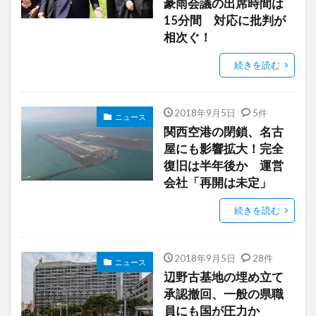
豪雨会議の出席時間は
15分間 対応に批判が
相次ぐ！
続きを読む
2018年9月5日
5件
ニュース
関西空港の閉鎖、名古
屋にも影響拡大！完全
復旧は半年後か 運営
会社「再開は未定」
続きを読む
2018年9月5日
28件
ニュース
辺野古基地の埋め立て
承認撤回、一般の県職
員にも国が圧力か