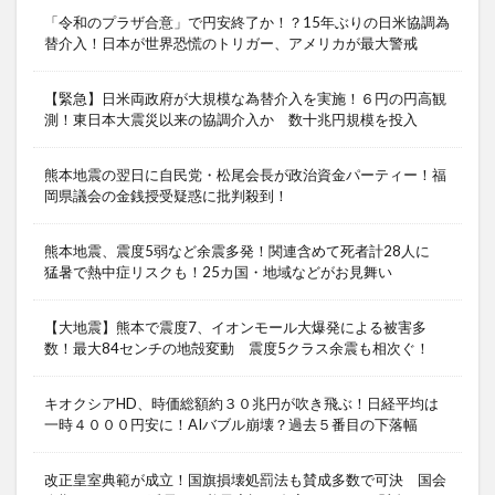
「令和のプラザ合意」で円安終了か！？15年ぶりの日米協調為
替介入！日本が世界恐慌のトリガー、アメリカが最大警戒
【緊急】日米両政府が大規模な為替介入を実施！６円の円高観
測！東日本大震災以来の協調介入か 数十兆円規模を投入
熊本地震の翌日に自民党・松尾会長が政治資金パーティー！福
岡県議会の金銭授受疑惑に批判殺到！
熊本地震、震度5弱など余震多発！関連含めて死者計28人に
猛暑で熱中症リスクも！25カ国・地域などがお見舞い
【大地震】熊本で震度7、イオンモール大爆発による被害多
数！最大84センチの地殻変動 震度5クラス余震も相次ぐ！
キオクシアHD、時価総額約３０兆円が吹き飛ぶ！日経平均は
一時４０００円安に！AIバブル崩壊？過去５番目の下落幅
改正皇室典範が成立！国旗損壊処罰法も賛成多数で可決 国会