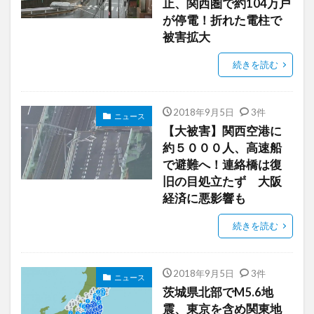
止、関西圏で約104万戸
が停電！折れた電柱で
被害拡大
続きを読む
2018年9月5日
3件
ニュース
【大被害】関西空港に
約５０００人、高速船
で避難へ！連絡橋は復
旧の目処立たず 大阪
経済に悪影響も
続きを読む
2018年9月5日
3件
ニュース
茨城県北部でM5.6地
震、東京を含め関東地