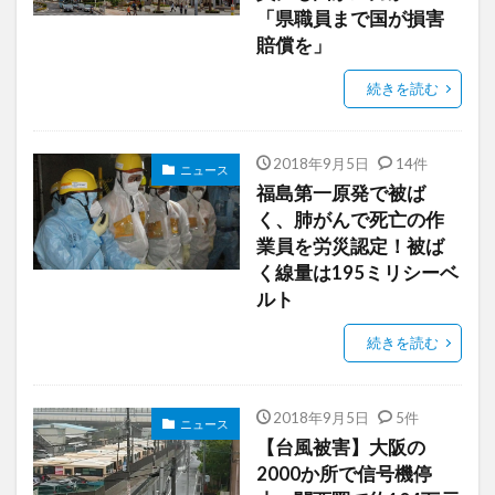
「県職員まで国が損害
賠償を」
続きを読む
2018年9月5日
14件
ニュース
福島第一原発で被ば
く、肺がんで死亡の作
業員を労災認定！被ば
く線量は195ミリシーベ
ルト
続きを読む
2018年9月5日
5件
ニュース
【台風被害】大阪の
2000か所で信号機停