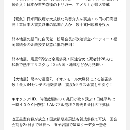
替介入！日本が世界恐慌のトリガー、アメリカが最大警戒
【緊急】日米両政府が大規模な為替介入を実施！６円の円高観
測！東日本大震災以来の協調介入か 数十兆円規模を投入
熊本地震の翌日に自民党・松尾会長が政治資金パーティー！福
岡県議会の金銭授受疑惑に批判殺到！
熊本地震、震度5弱など余震多発！関連含めて死者計28人に
猛暑で熱中症リスクも！25カ国・地域などがお見舞い
【大地震】熊本で震度7、イオンモール大爆発による被害多
数！最大84センチの地殻変動 震度5クラス余震も相次ぐ！
キオクシアHD、時価総額約３０兆円が吹き飛ぶ！日経平均は
一時４０００円安に！AIバブル崩壊？過去５番目の下落幅
改正皇室典範が成立！国旗損壊処罰法も賛成多数で可決 国会
会期を25日まで延長へ 養子容認で皇室クーデター懸念