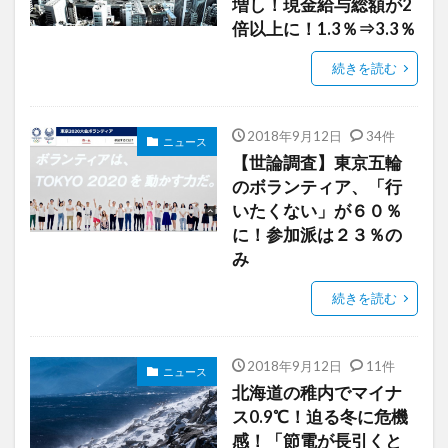
増し！現金給与総額が2
倍以上に！1.3％⇒3.3％
続きを読む
2018年9月12日
34件
ニュース
【世論調査】東京五輪
のボランティア、「行
いたくない」が６０％
に！参加派は２３％の
み
続きを読む
2018年9月12日
11件
ニュース
北海道の稚内でマイナ
ス0.9℃！迫る冬に危機
感！「節電が長引くと