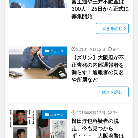
富士通や三井不動産は
300人 26日から正式に
募集開始
続きを読む
2018年9月12日
8件
ニュース
【ズサン】大阪府が不
正告発の内部通報者を
漏らす！通報者の氏名
や所属など
続きを読む
2018年9月12日
3件
ニュース
樋田淳也容疑者の脱
走、今も見つから
ず・・・ 大阪府警は