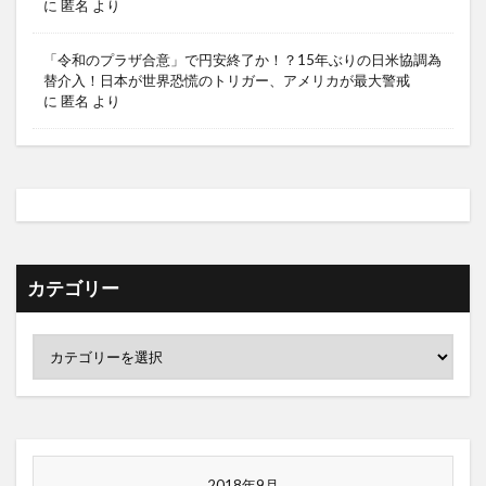
に
匿名
より
「令和のプラザ合意」で円安終了か！？15年ぶりの日米協調為
替介入！日本が世界恐慌のトリガー、アメリカが最大警戒
に
匿名
より
カテゴリー
2018年9月