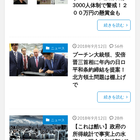
3000人体制で警戒！２
００万円の懸賞金も
続きを読む
2018年9月12日
56件
ニュース
プーチン大統領、安倍
晋三首相に年内の日ロ
平和条約締結を提案！
北方領土問題は棚上げ
で
続きを読む
2018年9月12日
28件
ニュース
【これは酷い】政府の
所得統計で事実上の水