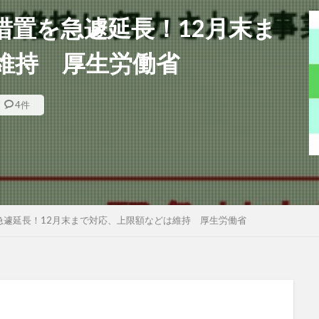
措置を急遽延長！12月末ま
維持 厚生労働省
4件
急遽延長！12月末まで対応、上限額などは維持 厚生労働省