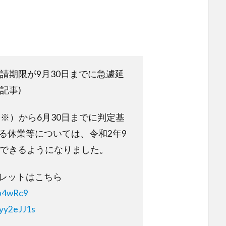
申請期限が9月30日までに急遽延
日記事)
（※）から6月30日までに判定基
る休業等については、令和2年9
ができるようになりました。
レットはこちら
7p4wRc9
Vyy2eJJ1s