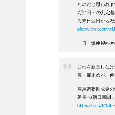
たのだと思われま
7月1日～の判定
ろ末日翌日から2
pic.twitter.com/g
— 岡 佳伸 (@okay
これを延長しなけ
雇・雇止めが、何
雇用調整助成金の
延長へ(朝日新聞デ
https://t.co/R1bL