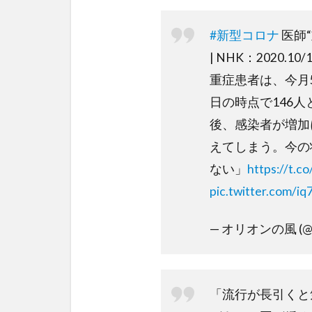
#新型コロナ
医師
| NHK：2020.10/1
重症患者は、今月5
日の時点で146
後、感染者が増加
えてしまう。今の
ない」
https://t.
pic.twitter.com/i
— オリオンの風 (@or
「流行が長引くと