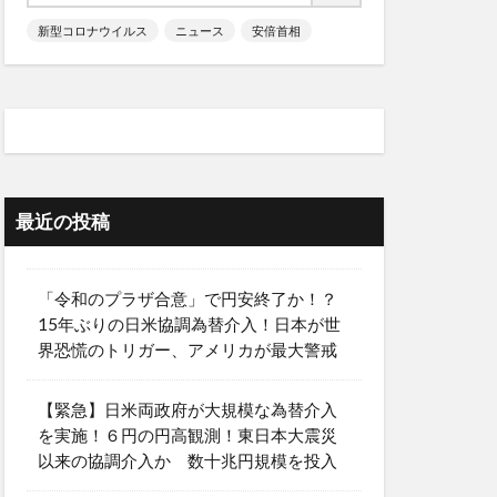
新型コロナウイルス
ニュース
安倍首相
最近の投稿
「令和のプラザ合意」で円安終了か！？
15年ぶりの日米協調為替介入！日本が世
界恐慌のトリガー、アメリカが最大警戒
【緊急】日米両政府が大規模な為替介入
を実施！６円の円高観測！東日本大震災
以来の協調介入か 数十兆円規模を投入