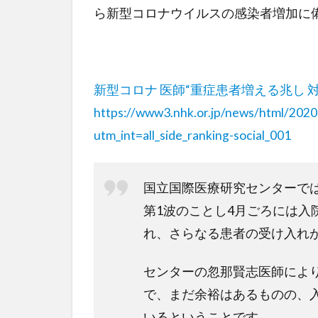
ら新型コロナウイルスの感染者増加に
新型コロナ 医師“重症患者増える兆し 
https://www3.nhk.or.jp/news/html/20
utm_int=all_side_ranking-social_001
国立国際医療研究センターで
第1波のことし4月ごろには入
れ、さらなる患者の受け入れ
センターの忽那賢志医師により
で、まだ余裕はあるものの、
いるということです。