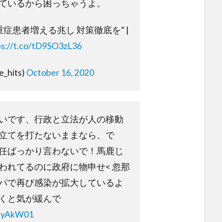
ているから困っちゃうよ。
重症患者増える兆し 対策徹底を” |
ps://t.co/tD9SO3zL36
e_hits)
October 16, 2020
いです、行政と立法が人の移動
立てを打たないままなら、で
任ばっかり言わないで！馬鹿じ
われてるのに政府に物申せ< 忽那
パで再び感染が拡大しているよ
くと気が緩んで
P5yAkW01