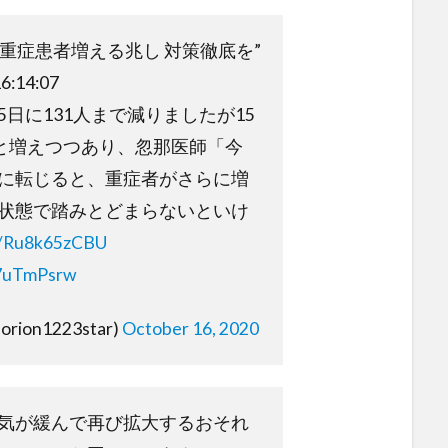
“重症患者増える兆し 対策徹底を”
6:14:07
日に131人まで減りましたが15
人と増えつつあり、忽那医師「今
に転じると、重症者がさらに増
状態で踏みとどまらないといけ
co/Ru8k65zCBU
q7uTmPsrw
ion1223star)
October 16, 2020
気が緩んで再び拡大するおそれ