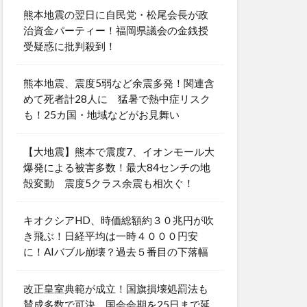
熊本地震の翌日に自民党・松尾会長が政
治資金パーティー！福岡県議会の金銭授
受疑惑に批判殺到！
熊本地震、震度5弱など余震多発！関連含
めて死者計28人に 猛暑で熱中症リスク
も！25カ国・地域などがお見舞い
【大地震】熊本で震度7、イオンモール大
爆発による被害多数！最大84センチの地
殻変動 震度5クラス余震も相次ぐ！
キオクシアHD、時価総額約３０兆円が吹
き飛ぶ！日経平均は一時４０００円安
に！AIバブル崩壊？過去５番目の下落幅
改正皇室典範が成立！国旗損壊処罰法も
賛成多数で可決 国会会期を25日まで延