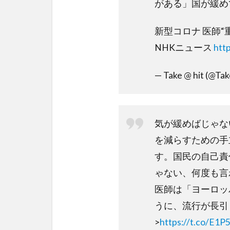
がある」国が緩め
新型コロナ 医師“
NHKニュース
htt
— Take @ hit (@Tak
気が緩めばじゃな
を減らすための手
す。国民の自己責
ゃない、何度も言
医師は「ヨーロッ
うに、流行が長引
>
https://t.co/E1