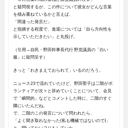
と疑問視するが、この件について彼女がどんな言葉
を積み重ねているかと言えば、
「間違った発言だ」
と指摘する程度で、進退については「自ら方向性を
示していただきたい」と丸投げ。
（引用→自民・野田幹事長代行 野党議員の「白い
服」に疑問呈す）
きっと「わきまえておられて」いるのだろう。
ニュース23で流れていたけど、野田聖子は二階がボ
ランティアが次々と辞めていくことについて、会見
で「瞬間的」などとコメントした時に、二階のすぐ
隣にいたんだね。
で、二階のこの発言について問われたら、
「よく聞き取れなかった(私も機械ではないので)」
と、聞いてないフリをしていた。