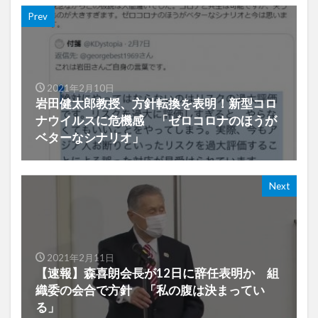
Prev
2021年2月10日
岩田健太郎教授、方針転換を表明！新型コロ
ナウイルスに危機感 「ゼロコロナのほうが
ベターなシナリオ」
Next
2021年2月11日
【速報】森喜朗会長が12日に辞任表明か 組
織委の会合で方針 「私の腹は決まってい
る」