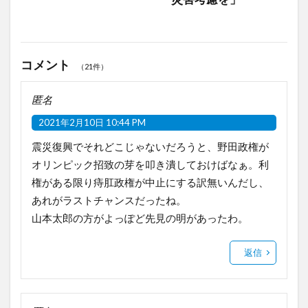
コメント
（21件）
匿名
2021年2月10日 10:44 PM
震災復興でそれどこじゃないだろうと、野田政権が
オリンピック招致の芽を叩き潰しておけばなぁ。利
権がある限り痔肛政権が中止にする訳無いんだし、
あれがラストチャンスだったね。
山本太郎の方がよっぽど先見の明があったわ。
返信