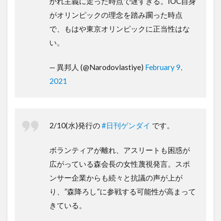
かれ主義に走った時点で遅すぎる。IOC自身
がオリンピックの理念を踏み躙った時点
で、もはや東京オリンピックに正当性はな
い。
— 異邦人 (@Narodovlastiye)
February 9,
2021
2/10(水)発行の
#日刊ゲンダイ
です。
ボランティアが離れ、アスリートも困惑が
広がっている森会長の女性蔑視発言。スポ
ンサー企業からも続々と抗議の声が上が
り、”森降ろし”に参戦する可能性が高まって
きている。