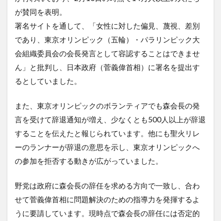
が賛同を表明。
署名サイトを通して、「女性に対した偏見、蔑視、差別
であり、東京オリンピック（五輪）・パラリンピック大
会組織委員会の会長発言として容認することはできませ
ん」と批判し、日本政府（菅義偉首相）に署名を提出す
るとしていました。
また、東京オリンピックのボランティアでも森会長の発
言を受けて辞退通知が増え、少なくとも500人以上が辞退
することを伝えたと報じられています。他にも聖火リレ
ーのランナーが辞退の意思を示し、東京オリンピックへ
の参加を拒否する動きが広がっていました。
野党は政府に森会長の辞任を求める方向で一致し、合わ
せて菅義偉首相に問題解決のための指導力を発揮するよ
うに要請しています。現時点で森会長の辞任には否定的