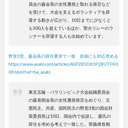
員会の森会長の女性蔑視と取れる発言など
を受けて、大会を支えるボランティアを辞
退する動きが広がり、10日までに少なくと
も500人を超えているほか、聖火リレーのラ
ンナーを辞退する人も出始めています。
野党3党、森会長の辞任要求で一致 首相にも対応求める
https://www.asahi.com/articles/ASP2B5DX1P2BUTFK0
09.html?ref=tw_asahi
東京五輪・パラリンピック大会組織委員会
の森喜朗会長の女性蔑視発言をめぐり、立
憲民主、共産、国民民主の野党3党の国会対
策委員長は10日、国会内で会談し、森氏の
辞任を求める考えで一致した。菅義偉首相