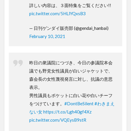
詳しい内容は、３面特集をご覧ください!!
pic.twitter.com/5HLlYQxsB3
— 日刊ゲンダイ販売部 (@gendai_hanbai)
February 10, 2021
昨日の衆議院につづき、今日の参議院本会
議でも野党女性議員が白いジャケットで、
森会長の女性蔑視発言に対し、抗議の意思
表示。
男性議員もポケットに白い花や白いチーフ
をつけています。
#DontBeSilent
#わきまえ
ない女
https://t.co/Lgh40gf4Xz
pic.twitter.com/VQEysB9stR