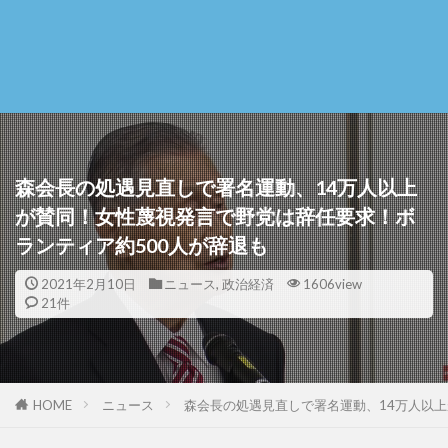
森会長の処遇見直しで署名運動、14万人以上
が賛同！女性蔑視発言で野党は辞任要求！ボ
ランティア約500人が辞退も
2021年2月10日
ニュース
,
政治経済
1606view
21件
HOME
ニュース
森会長の処遇見直しで署名運動、14万人以上