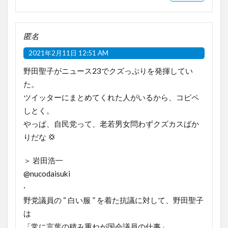
匿名
2021年2月11日 12:51 AM
野田聖子がニュース23でクズっぷりを発揮してい
た。
ツイッターにまとめてくれた人がいるから、コピペ
しとく。
やっぱ、自民党って、老若男女問わずクズカスばか
りだな 💢
＞ 岩田浩一
@nucodaisuki
·
野党議員の “ 白い服 ” を着た抗議に対して、野田聖子
は
「常に言葉の積み重ねが国会議員の仕事」