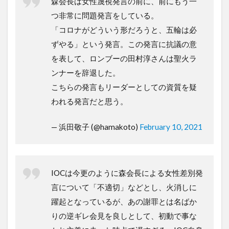
森会長は女性蔑視発言の前に、前にもう一
つ非常に問題発言をしている。
「コロナがどういう形だろうと、五輪は必
ずやる」という発言。この発言に抗議の意
を表して、ロンブーの田村淳さんは聖火ラ
ンナーを辞退した。
こちらの発言もリーダーとしての資質を疑
われる発言だと思う。
— 浜田敬子 (@hamakoto)
February 10, 2021
IOCは今更のように森会長による女性差別発
言について「不適切」などとし、火消しに
躍起となっているが、あの謝罪とは名ばか
りの逆ギレ会見を良しとして、初動で事な