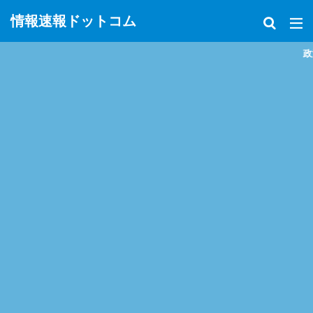
情報速報ドットコム
政治、経済、地震、放