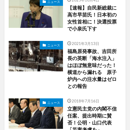
2025年10月4日
ニュース
【速報】自民新総裁に
高市早苗氏！日本初の
女性首相に！決選投票
で小泉氏下す
2021年3月13日
ニュース
福島原発事故、吉田所
長の英断「海水注入」
はほぼ無意味だった！
横道から漏れる 原子
炉内への注水量はゼロ
との報告
2018年7月16日
ニュース
立憲民主党の内閣不信
任案、提出時期に賛
否！公明・山口代表
「災害考慮を」