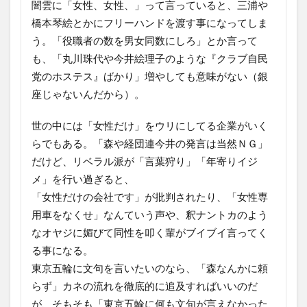
闇雲に「女性、女性、」って言っていると、三浦や
橋本琴絵とかにフリーハンドを渡す事になってしま
う。「役職者の数を男女同数にしろ」とか言って
も、「丸川珠代や今井絵理子のような『クラブ自民
党のホステス』ばかり」増やしても意味がない（銀
座じゃないんだから）。
世の中には「女性だけ」をウリにしてる企業がいく
らでもある。「森や経団連今井の発言は当然ＮＧ」
だけど、リベラル派が「言葉狩り」「年寄りイジ
メ」を行い過ぎると、
「女性だけの会社です」が批判されたり、「女性専
用車をなくせ」なんていう声や、釈ナントカのよう
なオヤジに媚びて同性を叩く輩がブイブイ言ってく
る事になる。
東京五輪に文句を言いたいのなら、「森なんかに頼
らず」カネの流れを徹底的に追及すればいいのだ
が、そもそも「東京五輪に何も文句が言えなかった