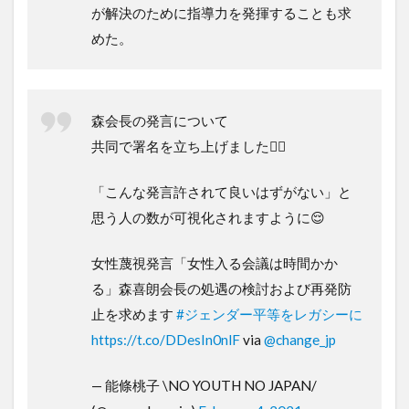
が解決のために指導力を発揮することも求
めた。
森会長の発言について
共同で署名を立ち上げました🙋‍♀️
「こんな発言許されて良いはずがない」と
思う人の数が可視化されますように😌
女性蔑視発言「女性入る会議は時間かか
る」森喜朗会長の処遇の検討および再発防
止を求めます
#ジェンダー平等をレガシーに
https://t.co/DDesIn0nlF
via
@change_jp
— 能條桃子 \NO YOUTH NO JAPAN/