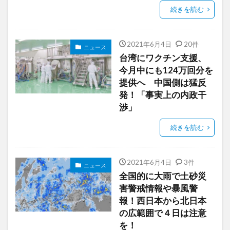
続きを読む
2021年6月4日
20件
ニュース
台湾にワクチン支援、
今月中にも124万回分を
提供へ 中国側は猛反
発！「事実上の内政干
渉」
続きを読む
2021年6月4日
3件
ニュース
全国的に大雨で土砂災
害警戒情報や暴風警
報！西日本から北日本
の広範囲で４日は注意
を！