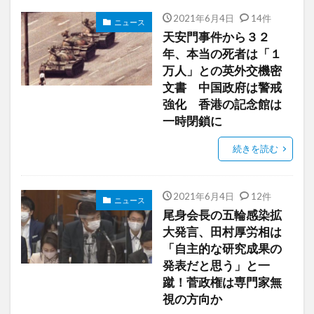
2021年6月4日
14件
ニュース
天安門事件から３２
年、本当の死者は「１
万人」との英外交機密
文書 中国政府は警戒
強化 香港の記念館は
一時閉鎖に
続きを読む
2021年6月4日
12件
ニュース
尾身会長の五輪感染拡
大発言、田村厚労相は
「自主的な研究成果の
発表だと思う」と一
蹴！菅政権は専門家無
視の方向か