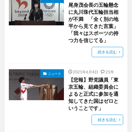
尾身茂会長の五輪懸念
に丸川珠代五輪担当相
が不満 「全く別の地
平から見てきた言葉」
「我々はスポーツの持
つ力を信じてる」
続きを読む
2021年6月4日
25件
ニュース
【悲報】野党議員「東
京五輪、組織委員会に
よると正式に参加を通
知してきた国はゼロと
いうことです」
続きを読む