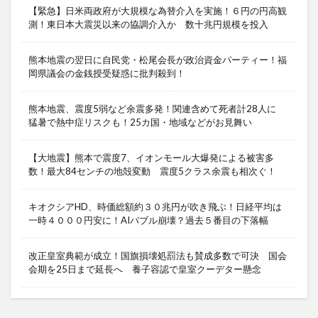
【緊急】日米両政府が大規模な為替介入を実施！６円の円高観
測！東日本大震災以来の協調介入か 数十兆円規模を投入
熊本地震の翌日に自民党・松尾会長が政治資金パーティー！福
岡県議会の金銭授受疑惑に批判殺到！
熊本地震、震度5弱など余震多発！関連含めて死者計28人に
猛暑で熱中症リスクも！25カ国・地域などがお見舞い
【大地震】熊本で震度7、イオンモール大爆発による被害多
数！最大84センチの地殻変動 震度5クラス余震も相次ぐ！
キオクシアHD、時価総額約３０兆円が吹き飛ぶ！日経平均は
一時４０００円安に！AIバブル崩壊？過去５番目の下落幅
改正皇室典範が成立！国旗損壊処罰法も賛成多数で可決 国会
会期を25日まで延長へ 養子容認で皇室クーデター懸念