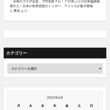
「令和のプラザ合意」で円安終了か！？15年ぶりの日米協調為
替介入！日本が世界恐慌のトリガー、アメリカが最大警戒
に
匿名
より
カテゴリー
2021年6月
月
火
水
木
金
土
日