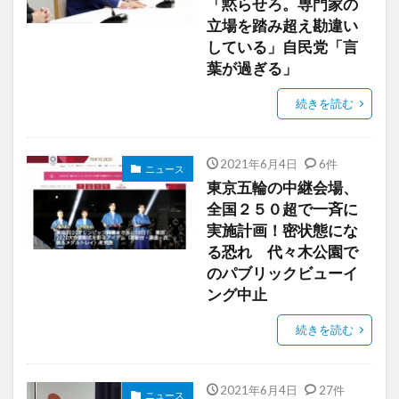
「黙らせろ。専門家の
立場を踏み超え勘違い
している」自民党「言
葉が過ぎる」
続きを読む
2021年6月4日
6件
ニュース
東京五輪の中継会場、
全国２５０超で一斉に
実施計画！密状態にな
る恐れ 代々木公園で
のパブリックビューイ
ング中止
続きを読む
2021年6月4日
27件
ニュース