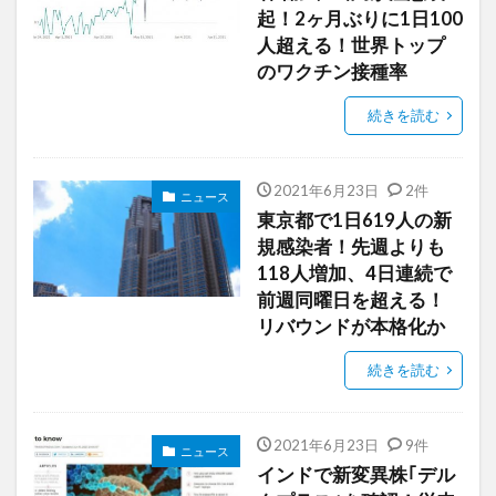
起！2ヶ月ぶりに1日100
人超える！世界トップ
のワクチン接種率
続きを読む
2021年6月23日
2件
ニュース
東京都で1日619人の新
規感染者！先週よりも
118人増加、4日連続で
前週同曜日を超える！
リバウンドが本格化か
続きを読む
2021年6月23日
9件
ニュース
インドで新変異株｢デル