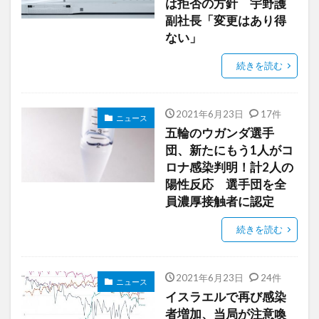
は拒否の方針 宇野護
副社長「変更はあり得
ない」
続きを読む
2021年6月23日
17件
ニュース
五輪のウガンダ選手
団、新たにもう1人がコ
ロナ感染判明！計2人の
陽性反応 選手団を全
員濃厚接触者に認定
続きを読む
2021年6月23日
24件
ニュース
イスラエルで再び感染
者増加、当局が注意喚