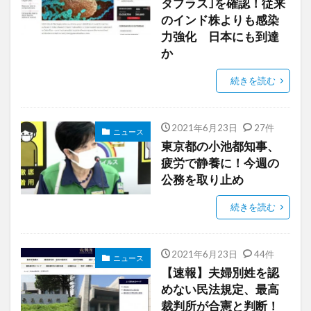
タプラス｣を確認！従来
のインド株よりも感染
力強化 日本にも到達
か
続きを読む
2021年6月23日
27件
ニュース
東京都の小池都知事、
疲労で静養に！今週の
公務を取り止め
続きを読む
2021年6月23日
44件
ニュース
【速報】夫婦別姓を認
めない民法規定、最高
裁判所が合憲と判断！