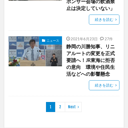
ポンサー会場の飲酒禁
止は決定していない」
続きを読む
2021年6月23日
27件
ニュース
静岡の川勝知事、リニ
アルートの変更を正式
要請へ！JR東海に拒否
の意向 環境や住民生
活などへの影響懸念
続きを読む
1
2
Next