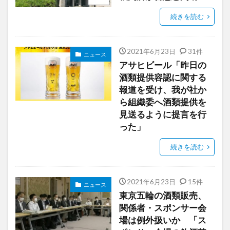
続きを読む
2021年6月23日
31件
ニュース
アサヒビール「昨日の
酒類提供容認に関する
報道を受け、我が社か
ら組織委へ酒類提供を
見送るように提言を行
った」
続きを読む
2021年6月23日
15件
ニュース
東京五輪の酒類販売、
関係者・スポンサー会
場は例外扱いか 「ス