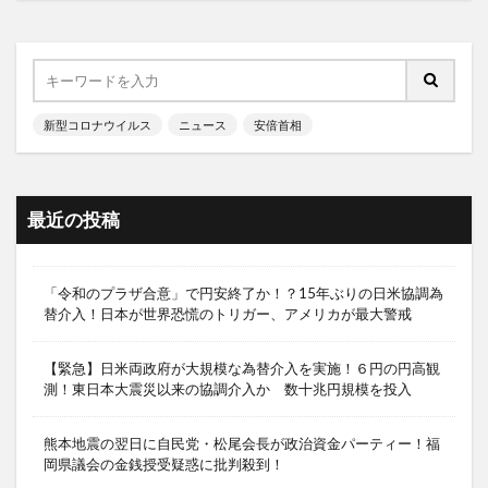
新型コロナウイルス
ニュース
安倍首相
最近の投稿
「令和のプラザ合意」で円安終了か！？15年ぶりの日米協調為
替介入！日本が世界恐慌のトリガー、アメリカが最大警戒
【緊急】日米両政府が大規模な為替介入を実施！６円の円高観
測！東日本大震災以来の協調介入か 数十兆円規模を投入
熊本地震の翌日に自民党・松尾会長が政治資金パーティー！福
岡県議会の金銭授受疑惑に批判殺到！