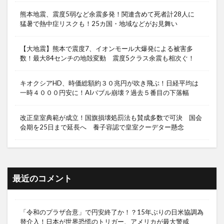
熊本地震、震度5弱など余震多発！関連含めて死者計28人に
猛暑で熱中症リスクも！25カ国・地域などがお見舞い
【大地震】熊本で震度7、イオンモール大爆発による被害多
数！最大84センチの地殻変動 震度5クラス余震も相次ぐ！
キオクシアHD、時価総額約３０兆円が吹き飛ぶ！日経平均は
一時４０００円安に！AIバブル崩壊？過去５番目の下落幅
改正皇室典範が成立！国旗損壊処罰法も賛成多数で可決 国会
会期を25日まで延長へ 養子容認で皇室クーデター懸念
最近のコメント
「令和のプラザ合意」で円安終了か！？15年ぶりの日米協調為
替介入！日本が世界恐慌のトリガー、アメリカが最大警戒