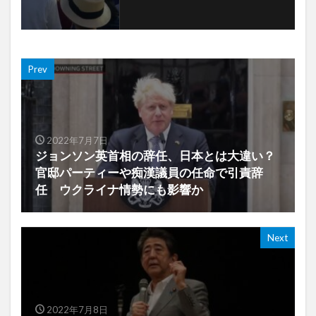
Prev
2022年7月7日
ジョンソン英首相の辞任、日本とは大違い？
官邸パーティーや痴漢議員の任命で引責辞
任 ウクライナ情勢にも影響か
Next
2022年7月8日