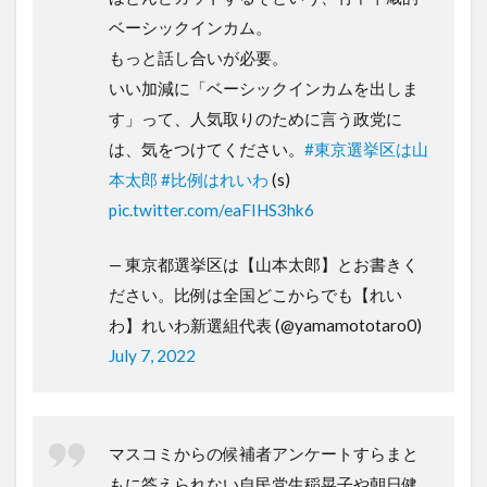
ベーシックインカム。
もっと話し合いが必要。
いい加減に「ベーシックインカムを出しま
す」って、人気取りのために言う政党に
は、気をつけてください。
#東京選挙区は山
本太郎
#比例はれいわ
(s)
pic.twitter.com/eaFIHS3hk6
— 東京都選挙区は【山本太郎】とお書きく
ださい。比例は全国どこからでも【れい
わ】れいわ新選組代表 (@yamamototaro0)
July 7, 2022
マスコミからの候補者アンケートすらまと
もに答えられない自民党生稲晃子や朝日健