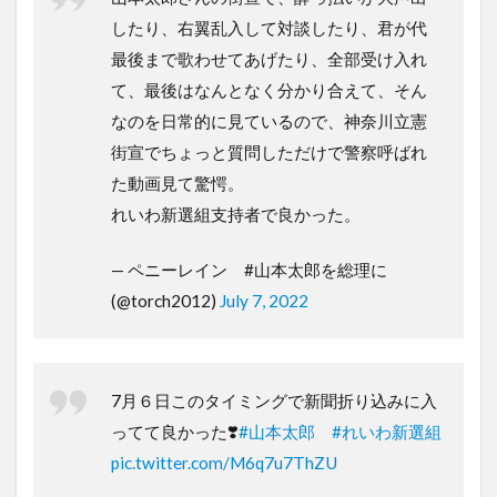
したり、右翼乱入して対談したり、君が代
最後まで歌わせてあげたり、全部受け入れ
て、最後はなんとなく分かり合えて、そん
なのを日常的に見ているので、神奈川立憲
街宣でちょっと質問しただけで警察呼ばれ
た動画見て驚愕。
れいわ新選組支持者で良かった。
— ペニーレイン #山本太郎を総理に
(@torch2012)
July 7, 2022
7月６日このタイミングで新聞折り込みに入
ってて良かった❣️
#山本太郎
#れいわ新選組
pic.twitter.com/M6q7u7ThZU