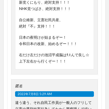
新党くにもり、絶対支持！！！
NHK党つばさ、絶対支持！！！
自公維新、立憲社民共産、
絶対『不』支持！！！
日本の夜明けが始まるぞー！
令和日本の改新、始めるぞー！！！
右だけ左だけの池沼平成脳はﾀ.ﾋんで良し☆
上下左右から行くぞー！！！
匿名
2022年7月8日 5:29 AM
違う違う、それ自民工作員が一般人のフリして
立憲の選挙妨害行為してたから警察呼んで追い