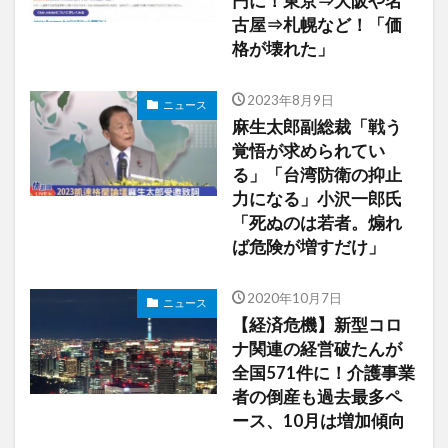
円に！東京⇒大阪や名
古屋⇒札幌など！「価
格が壊れた」
2023年8月9日
ニュース
麻生太郎副総裁「戦う
覚悟が求められてい
る」「台湾防衛の抑止
力になる」小沢一郎氏
「死ぬのは若者。煽れ
ば危険が増すだけ」
2020年10月7日
ニュース
【経済危機】新型コロ
ナ関連の経営破たんが
全国571件に！介護事業
者の倒産も過去最多ペ
ース、10月は増加傾向