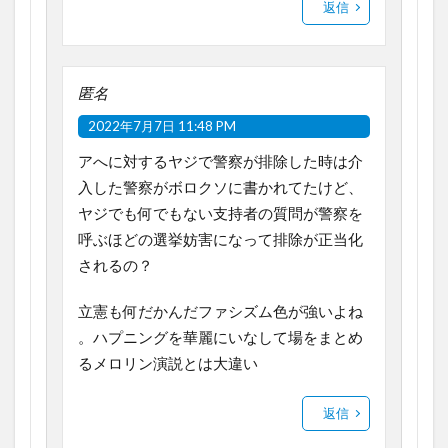
返信
匿名
2022年7月7日 11:48 PM
アへに対するヤジで警察が排除した時は介
入した警察がボロクソに書かれてたけど、
ヤジでも何でもない支持者の質問が警察を
呼ぶほどの選挙妨害になって排除が正当化
されるの？
立憲も何だかんだファシズム色が強いよね
。ハプニングを華麗にいなして場をまとめ
るメロリン演説とは大違い
返信