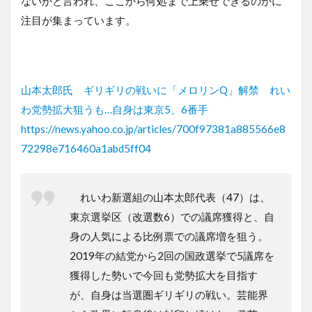
ないかと言われ、ここから何処まで上乗せできるのかに
注目が集まっています。
山本太郎氏 ギリギリの戦いに「メロリンQ」解禁 れい
わ党勢拡大狙うも…自身は東京5、6番手
https://news.yahoo.co.jp/articles/700f97381a885566e8
72298e716460a1abd5ff04
れいわ新選組の山本太郎代表（47）は、
東京選挙区（改選数6）での議席獲得と、自
身の人気による比例票での議席増を狙う。
2019年の結党から2回の国政選挙で5議席を
獲得した勢いで今回も党勢拡大を目指す
が、自身は当選圏ギリギリの戦い。芸能界