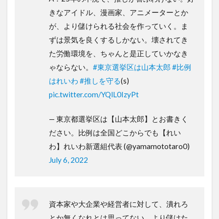
きなアイドル、漫画家、アニメーターとか
が、より儲けられる社会を作っていく。ま
ずは景気を良くするしかない。壊されてき
た労働環境を、ちゃんと是正していかなき
ゃならない。
#東京選挙区は山本太郎
#比例
はれいわ
#推しを守る
(s)
pic.twitter.com/YQlL0IzyPt
— 東京都選挙区は【山本太郎】とお書きく
ださい。比例は全国どこからでも【れい
わ】れいわ新選組代表 (@yamamototaro0)
July 6, 2022
資本家や大企業や経営者に対して、潰れろ
とか無くなれとは思ってない。より儲けた