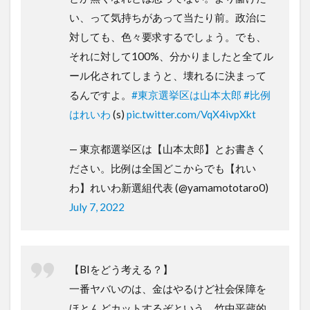
い、って気持ちがあって当たり前。政治に
対しても、色々要求するでしょう。でも、
それに対して100%、分かりましたと全てル
ール化されてしまうと、壊れるに決まって
るんですよ。
#東京選挙区は山本太郎
#比例
はれいわ
(s)
pic.twitter.com/VqX4ivpXkt
— 東京都選挙区は【山本太郎】とお書きく
ださい。比例は全国どこからでも【れい
わ】れいわ新選組代表 (@yamamototaro0)
July 7, 2022
【BIをどう考える？】
一番ヤバいのは、金はやるけど社会保障を
ほとんどカットするぞという、竹中平蔵的