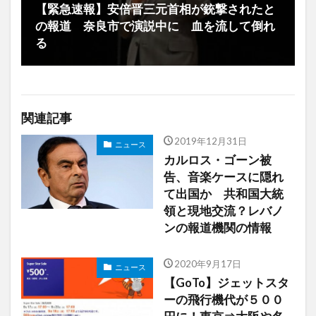
【緊急速報】安倍晋三元首相が銃撃されたと
の報道 奈良市で演説中に 血を流して倒れ
る
関連記事
2019年12月31日
ニュース
カルロス・ゴーン被
告、音楽ケースに隠れ
て出国か 共和国大統
領と現地交流？レバノ
ンの報道機関の情報
2020年9月17日
ニュース
【GoTo】ジェットスタ
ーの飛行機代が５００