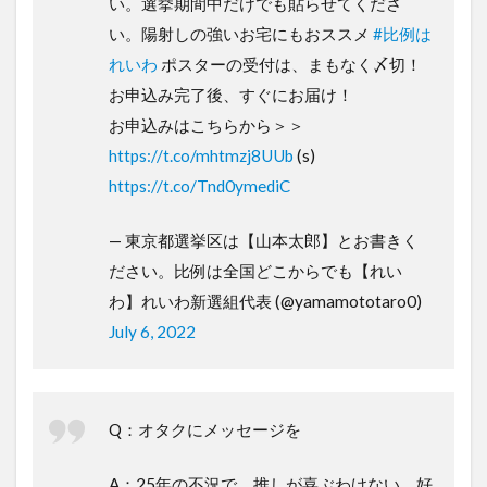
い。選挙期間中だけでも貼らせてくださ
い。陽射しの強いお宅にもおススメ
#比例は
れいわ
ポスターの受付は、まもなく〆切！
お申込み完了後、すぐにお届け！
お申込みはこちらから＞＞
https://t.co/mhtmzj8UUb
(s)
https://t.co/Tnd0ymediC
— 東京都選挙区は【山本太郎】とお書きく
ださい。比例は全国どこからでも【れい
わ】れいわ新選組代表 (@yamamototaro0)
July 6, 2022
Q：オタクにメッセージを
A：25年の不況で、推しが喜ぶわけない。好