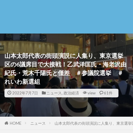
山本太郎代表の街頭演説に人集り、東京選挙
区の6議席目で大接戦！乙武洋匡氏・海老沢由
紀氏・荒木千陽氏と僅差 ＃参議院選挙 ＃
れいわ新選組
2022年7月7日
ニュース
,
政治経済
view
61件
HOME
ニュース
山本太郎代表の街頭演説に人集り、東京選挙