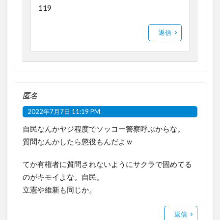
119
返信
匿名
2022年7月7日 11:19 PM
自民なんかヤジ程度でソッコー警察呼ぶからな。
質問なんかしたら懲役もんだよｗ
てか有権者に質問されないようにサクラで固めてる
のがキモイよな。自民。
立憲や維新も同じか。
返信