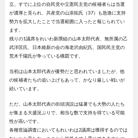
立。すでに上位の自民党や立憲民主党の候補者らは当選
が濃厚と見られ、共産党の山添拓氏（37）も急激に支持
勢力を拡大したことで当選範囲に入ったと報じられてい
ます。
残りの1議席をれいわ新撰組の山本太郎代表、無所属の乙
武洋匡氏、日本維新の会の海老沢由紀氏、国民民主党の
荒木千陽氏が争っている構図です。
当初は山本太郎代表が優勢だと思われていましたが、他
の候補者たちの追い上げもあって、かなり厳しい戦いが
続いています。
ただ、山本太郎代表の街頭演説は猛暑でも大勢の人たち
が集まる大盛況ぶりで、相当な数で支持を得ている可能
性が高いです。
各種世論調査においてもれいわは2議席は獲得するのでは