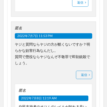
返信
匿名
2022年7月7日 11:53 PM
ヤジと質問ならヤジの方が酷くないですか？明
らかな妨害行為なんだし。
質問で懲役ならヤジなんぞ不敬罪で即刻銃殺で
しょう。
返信
匿名
2022年7月8日 12:19 AM
自民支持者のオツムのレベルが知れる良い