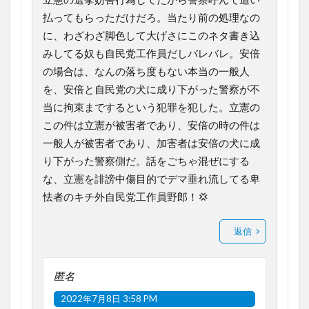
払ってもらっただけだろ。当たり前の処理なの
に、わざわざ脚色して大げさにこのネタ書き込
みしてる奴も自民党工作員だしバレバレ。安倍
の場合は、なんの落ち度もない本当の一般人
を、安倍と自民党の犬に成り下がった警察が不
当に拘束までするという犯罪を犯した。立憲の
この件は立憲が被害者であり、安倍の時の件は
一般人が被害者であり、加害者は安倍の犬に成
り下がった警察側だ。話をごちゃ混ぜにする
な、立憲を誹謗中傷目的でデマ垂れ流してる卑
怯者のキチ外自民党工作員野郎！💢
返信
匿名
2022年7月8日 3:58 PM