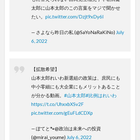
太郎に山本太郎のこの言葉をマジで聞かせ
たい。
pic.twitter.com/Dzjt9xDy6l
— さよなら昨日の私 (@SaYoNaRaKiNo)
July
6, 2022
【拡散希望】
山本太郎れいわ新選組の政策は、庶民にも
中小零細にも大企業にもメリットあること
が分かる動画。
#山本太郎
#比例はれいわ
https://t.co/UhxxbXSv2F
pic.twitter.com/gEuFLdCDXp
— ぽてと🐾@政治は未来への投資
(@mirai_youme)
July 6, 2022