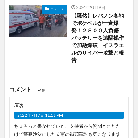
2024年9月19日
ニュース
【騒然】レバノン各地
でポケベルが一斉爆
発！２８００人負傷、
バッテリーを遠隔操作
で加熱爆破 イスラエ
ルのサイバー攻撃と報
告
コメント
（61件）
匿名
2022年7月7日 11:11 PM
ちょろっと書かれていた、支持者から質問されただ
けで警察沙汰にした立憲の街頭演説も気になります