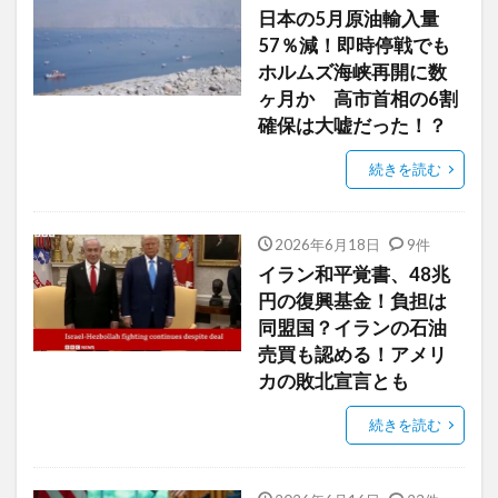
日本の5月原油輸入量
57％減！即時停戦でも
ホルムズ海峡再開に数
ヶ月か 高市首相の6割
確保は大嘘だった！？
続きを読む
2026年6月18日
9件
イラン和平覚書、48兆
円の復興基金！負担は
同盟国？イランの石油
売買も認める！アメリ
カの敗北宣言とも
続きを読む