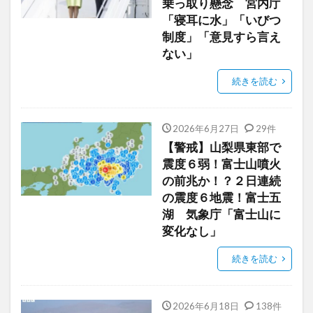
乗っ取り懸念 宮内庁
「寝耳に水」「いびつ
制度」「意見すら言え
ない」
続きを読む
2026年6月27日
29件
【警戒】山梨県東部で
震度６弱！富士山噴火
の前兆か！？２日連続
の震度６地震！富士五
湖 気象庁「富士山に
変化なし」
続きを読む
2026年6月18日
138件