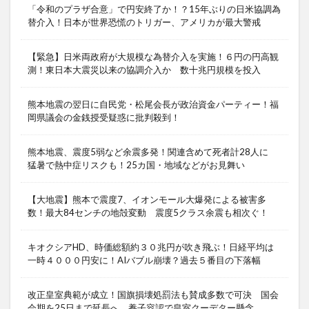
「令和のプラザ合意」で円安終了か！？15年ぶりの日米協調為
替介入！日本が世界恐慌のトリガー、アメリカが最大警戒
【緊急】日米両政府が大規模な為替介入を実施！６円の円高観
測！東日本大震災以来の協調介入か 数十兆円規模を投入
熊本地震の翌日に自民党・松尾会長が政治資金パーティー！福
岡県議会の金銭授受疑惑に批判殺到！
熊本地震、震度5弱など余震多発！関連含めて死者計28人に
猛暑で熱中症リスクも！25カ国・地域などがお見舞い
【大地震】熊本で震度7、イオンモール大爆発による被害多
数！最大84センチの地殻変動 震度5クラス余震も相次ぐ！
キオクシアHD、時価総額約３０兆円が吹き飛ぶ！日経平均は
一時４０００円安に！AIバブル崩壊？過去５番目の下落幅
改正皇室典範が成立！国旗損壊処罰法も賛成多数で可決 国会
会期を25日まで延長へ 養子容認で皇室クーデター懸念