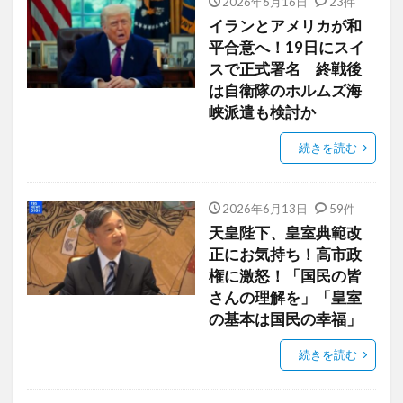
2026年6月16日
23件
イランとアメリカが和
平合意へ！19日にスイ
スで正式署名 終戦後
は自衛隊のホルムズ海
峡派遣も検討か
続きを読む
2026年6月13日
59件
天皇陛下、皇室典範改
正にお気持ち！高市政
権に激怒！「国民の皆
さんの理解を」「皇室
の基本は国民の幸福」
続きを読む