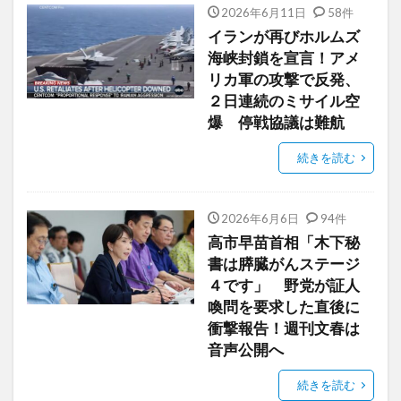
2026年6月11日
58件
イランが再びホルムズ
海峡封鎖を宣言！アメ
リカ軍の攻撃で反発、
２日連続のミサイル空
爆 停戦協議は難航
続きを読む
2026年6月6日
94件
高市早苗首相「木下秘
書は膵臓がんステージ
４です」 野党が証人
喚問を要求した直後に
衝撃報告！週刊文春は
音声公開へ
続きを読む