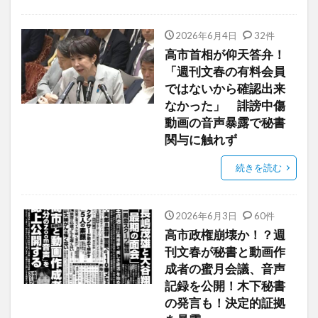
2026年6月4日
32件
高市首相が仰天答弁！
「週刊文春の有料会員
ではないから確認出来
なかった」 誹謗中傷
動画の音声暴露で秘書
関与に触れず
続きを読む
2026年6月3日
60件
高市政権崩壊か！？週
刊文春が秘書と動画作
成者の蜜月会議、音声
記録を公開！木下秘書
の発言も！決定的証拠